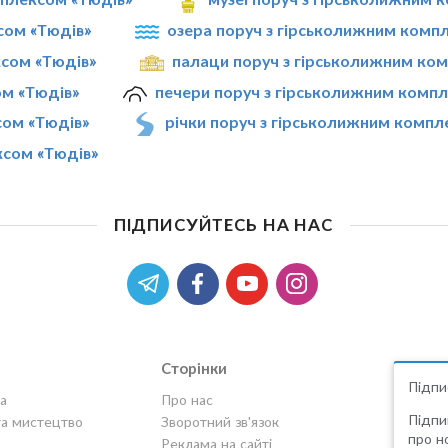
сом «Тюдів»
озера поруч з гірськолижним комп
ксом «Тюдів»
палаци поруч з гірськолижним ко
ом «Тюдів»
печери поруч з гірськолижним комп
сом «Тюдів»
річки поруч з гірськолижним компл
ксом «Тюдів»
ПІДПИСУЙТЕСЬ НА НАС
Сторінки
Підпи
а
Про нас
Підпи
та мистецтво
Зворотний зв'язок
про но
Реклама на сайті