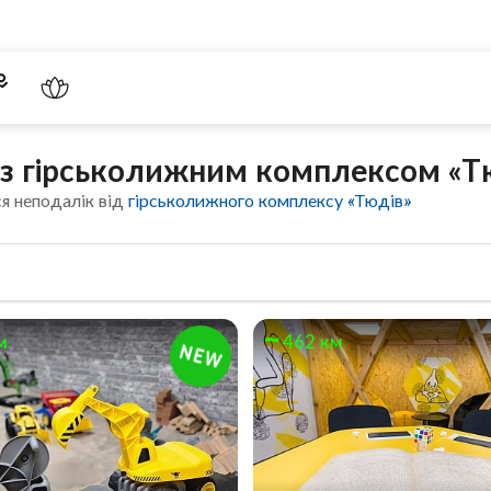
ч з гірськолижним комплексом «Т
я неподалік від
гірськолижного комплексу «Тюдів»
м
462 км