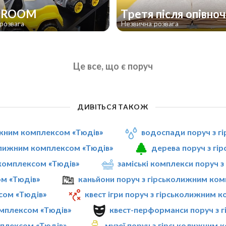
 ROOM
Третя після опівноч
розвага
Незвична розвага
Це все, що є поруч
ДИВІТЬСЯ ТАКОЖ
лижним комплексом «Тюдів»
водоспади поруч з г
колижним комплексом «Тюдів»
дерева поруч з гі
 комплексом «Тюдів»
заміські комплекси поруч 
ом «Тюдів»
каньйони поруч з гірськолижним ко
сом «Тюдів»
квест ігри поруч з гірськолижним 
омплексом «Тюдів»
квест-перформанси поруч з 
мплексом «Тюдів»
музеї поруч з гірськолижним 