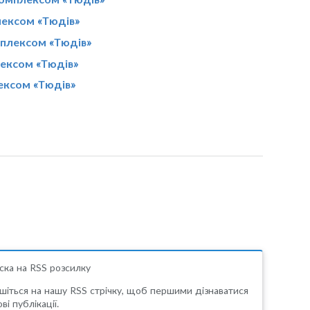
лексом «Тюдів»
мплексом «Тюдів»
лексом «Тюдів»
ексом «Тюдів»
ска на RSS розсилку
шіться на нашу RSS стрічку, щоб першими дізнаватися
ві публікації.