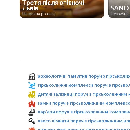
Третя після опівночі
Львів
SAND
Незвична розвага
Незвична 
археологічні пам'ятки поруч з гірсько
гірськолижні комплекси поруч з гірсь
дитячі залізниці поруч з гірськолижним
замки поруч з гірськолижним комплекс
кар'єри поруч з гірськолижним комплек
квест-кімнати поруч з гірськолижним к
кімнати люті поруч з гірськолижним ко