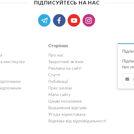
ПІДПИСУЙТЕСЬ НА НАС
Сторінки
Підпи
а
Про нас
Підпи
та мистецтво
Зворотний зв'язок
про но
Реклама на сайті
Статті
відпочинок
Публікації
відпочинок
Прес-релізи
Мапа сайту
Цікаві посилання
Видалення відгуків
Угода користувача
Відмова від відповідальності