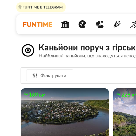
FUNTIME В TELEGRAM
Каньйони поруч з гірс
Найближчі каньйони, що знаходяться непо
Фільтрувати
169 км
228 к