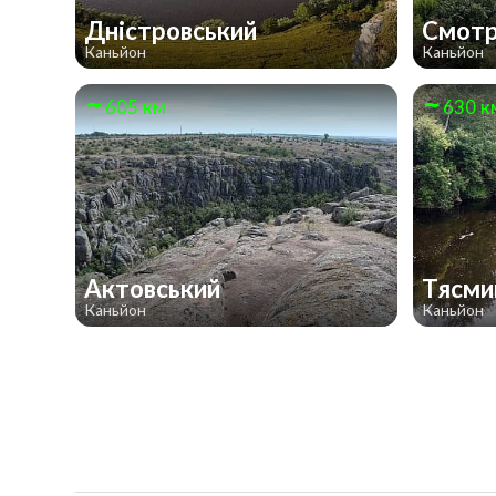
Дністровський
Смот
Каньйон
Каньйон
605 км
630 к
Актовський
Тясми
Каньйон
Каньйон