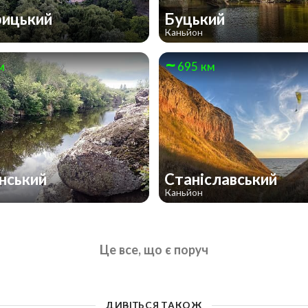
рицький
Буцький
Каньйон
м
695 км
нський
Станіславський
Каньйон
Це все, що є поруч
ДИВІТЬСЯ ТАКОЖ