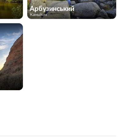
Арбузинський
Каньйон