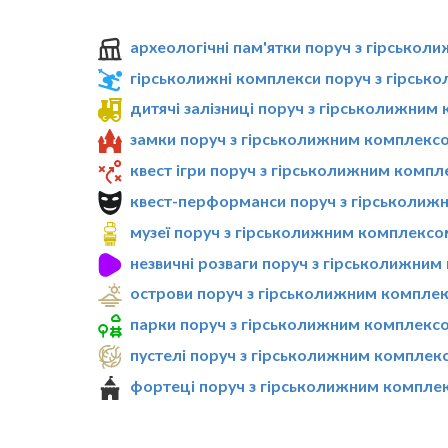
археологічні пам'ятки поруч з гірсько
гірськолижні комплекси поруч з гірсь
дитячі залізниці поруч з гірськолижним
замки поруч з гірськолижним комплекс
квест ігри поруч з гірськолижним комп
квест-перформанси поруч з гірськолиж
музеї поруч з гірськолижним комплексо
незвичні розваги поруч з гірськолижни
острови поруч з гірськолижним компле
парки поруч з гірськолижним комплекс
пустелі поруч з гірськолижним комплек
фортеці поруч з гірськолижним компле