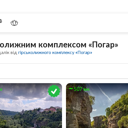
ьколижним комплексом «Погар»
далік від
гірськолижного комплексу «Погар»
м
507 км