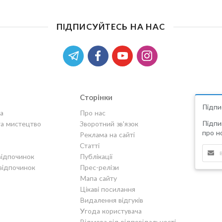
ПІДПИСУЙТЕСЬ НА НАС
Сторінки
Підпи
а
Про нас
Підпи
та мистецтво
Зворотний зв'язок
про но
Реклама на сайті
Статті
відпочинок
Публікації
відпочинок
Прес-релізи
Мапа сайту
Цікаві посилання
Видалення відгуків
Угода користувача
Відмова від відповідальності