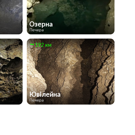
Озерна
Печера
192 км
Ювілейна
Печера