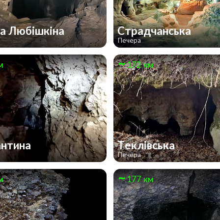
а Любішкіна
Страдчанська
Печера
м
172 км
антина
Теклівська
Печера
м
177 км