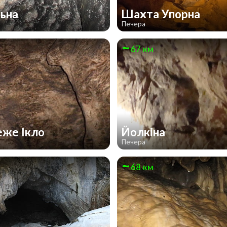
льна
Шахта Упорна
Печера
67 км
еже Ікло
Йолкіна
Печера
68 км