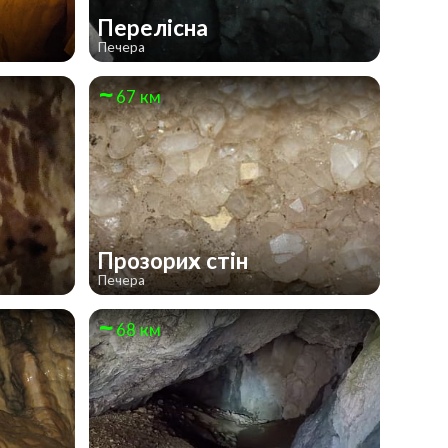
Перелісна
Печера
67 км
Прозорих стін
Печера
68 км