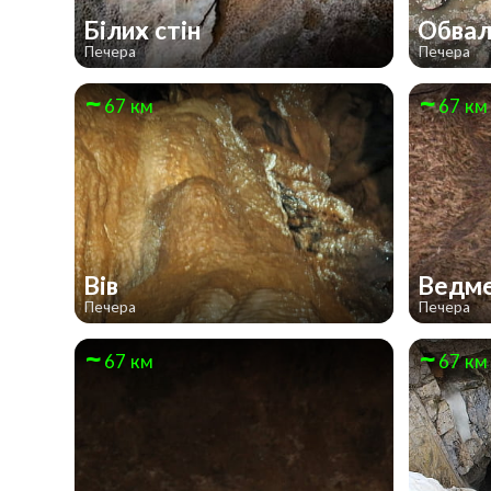
Білих стін
Обва
Печера
Печера
67 км
67 км
Вів
Ведм
Печера
Печера
67 км
67 км