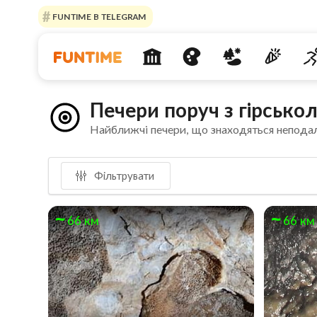
FUNTIME В TELEGRAM
Печери поруч з гірськ
Найближчі печери, що знаходяться неподал
Фільтрувати
66 км
66 км