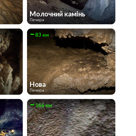
Молочний камінь
Печера
83 км
Нова
Печера
166 км