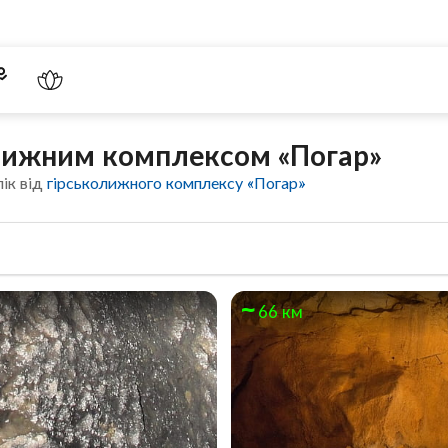
олижним комплексом «Погар»
ік від
гірськолижного комплексу «Погар»
66 км