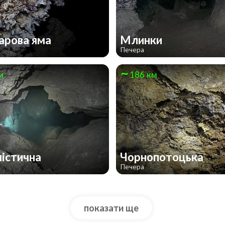
арова яма
Млинки
Печера
м
186 км
істична
Чорнопотоцька
Печера
показати ще