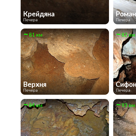
Крейдяна
Роман
Печера
Печера
81 км
82 км
Верхня
Сифо
Печера
Печера
84 км
93 км