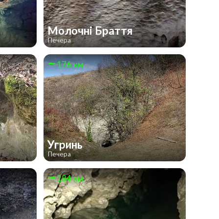
Молочні Браття
Печера
176 км
Угринь
Печера
184 км