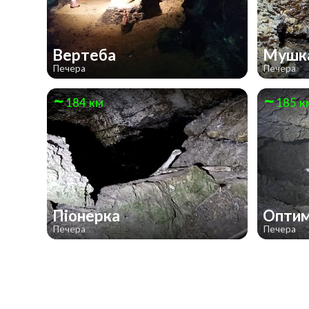
Вертеба
Мушк
Печера
Печера
184 км
185 к
Піонерка
Оптим
Печера
Печера