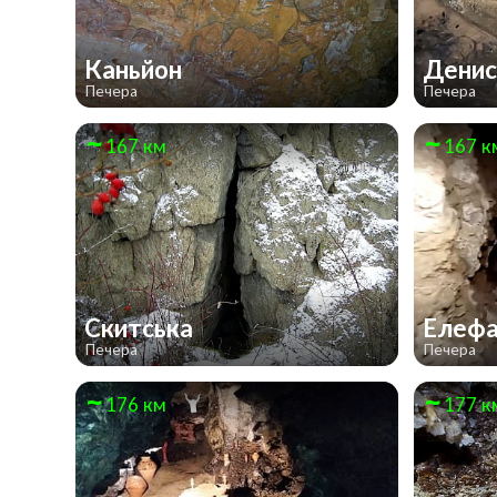
Каньйон
Денис
Печера
Печера
167 км
167 к
Скитська
Елеф
Печера
Печера
176 км
177 к