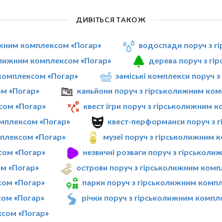
ДИВІТЬСЯ ТАКОЖ
лижним комплексом «Погар»
водоспади поруч з г
колижним комплексом «Погар»
дерева поруч з гі
 комплексом «Погар»
заміські комплекси поруч 
ом «Погар»
каньйони поруч з гірськолижним ко
сом «Погар»
квест ігри поруч з гірськолижним 
омплексом «Погар»
квест-перформанси поруч з 
мплексом «Погар»
музеї поруч з гірськолижним 
сом «Погар»
незвичні розваги поруч з гірськол
ом «Погар»
острови поруч з гірськолижним комп
сом «Погар»
парки поруч з гірськолижним комп
сом «Погар»
річки поруч з гірськолижним компл
ксом «Погар»