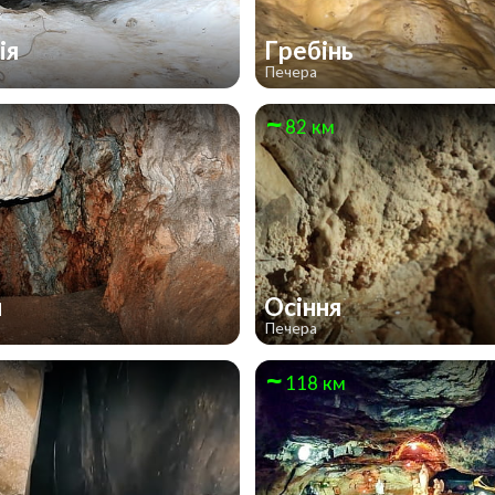
ія
Гребінь
Печера
82 км
н
Осіння
Печера
118 км