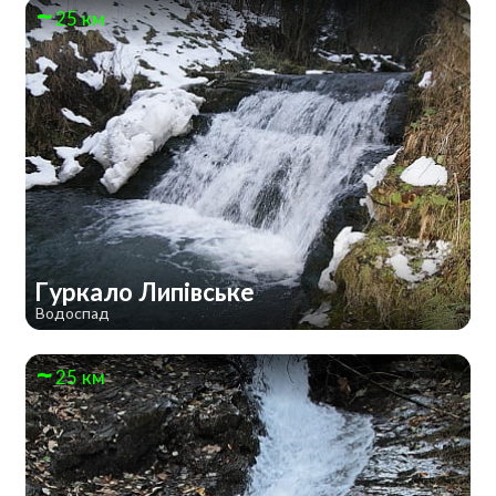
25 км
Гуркало Липівське
Водоспад
25 км