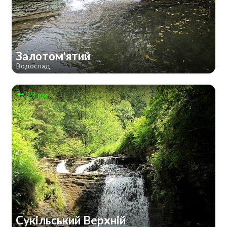
Залотом'ятий
Водоспад
23 км
Сукільський Верхній