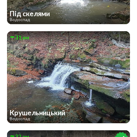
Під скелями
Водоспад
31 км
Крушельницький
Водоспад
32 км