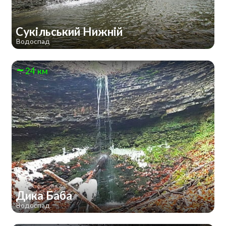
Сукільський Нижній
Водоспад
24 км
Дика Баба
Водоспад