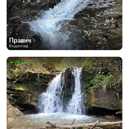
Правич
Водоспад
25 км