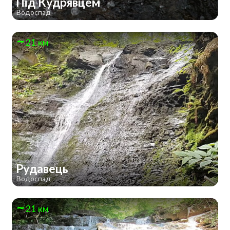
Під Кудрявцем
Водоспад
21 км
Рудавець
Водоспад
21 км