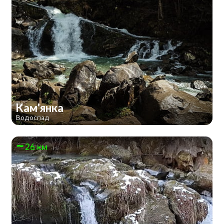
Кам'янка
Водоспад
26 км