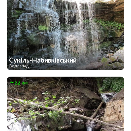
Сукіль-Набивківський
Водоспад
22 км