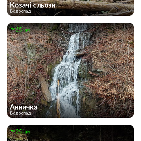
Козачі сльози
Водоспад
25 км
Анничка
Водоспад
25 км