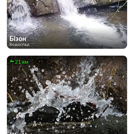
Бізон
Водоспад
21 км