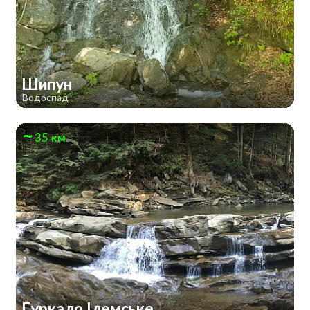
Шипун
Водоспад
35 км
Гуркало Ілемське