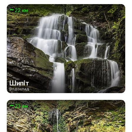
22 км
Шипіт
Водоспад
23 км