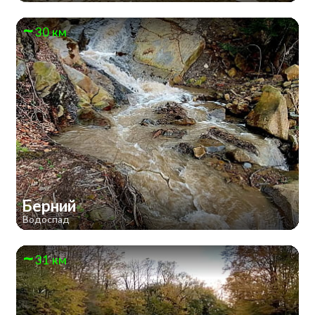
30 км
Берний
Водоспад
31 км