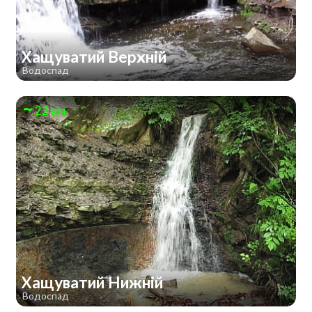
Хащуватий Верхній
Водоспад
22 км
Хащуватий Нижній
Водоспад