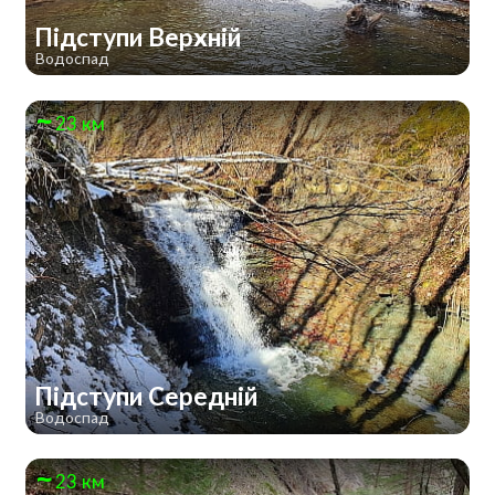
Підступи Верхній
Водоспад
23 км
Підступи Середній
Водоспад
23 км