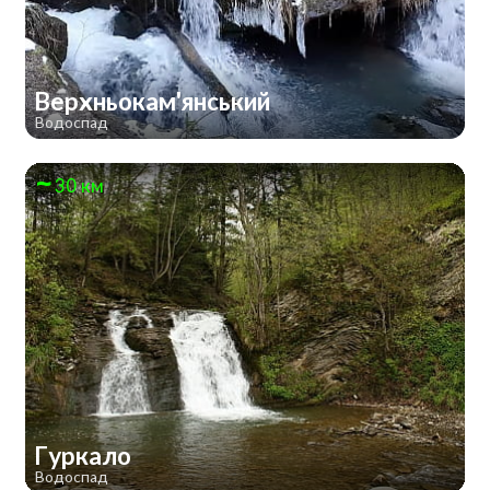
Верхньокам'янський
Водоспад
30 км
Гуркало
Водоспад