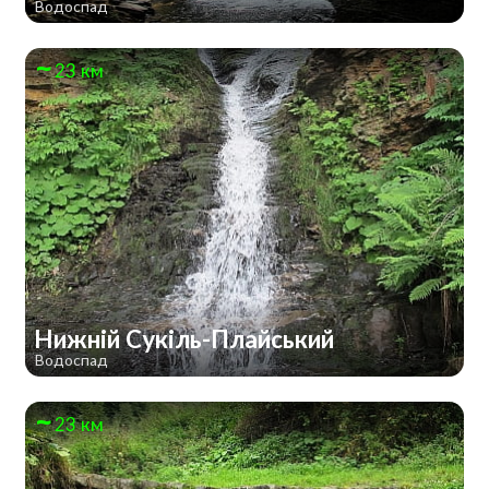
Водоспад
23 км
Нижній Сукіль-Плайський
Водоспад
23 км