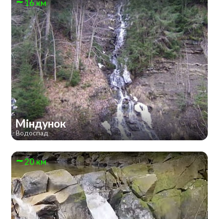
16 км
Міндунок
Водоспад
20 км