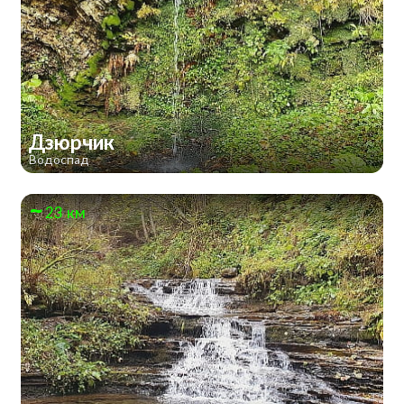
Дзюрчик
Водоспад
23 км