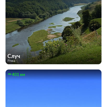
Случ
Річка
401 км