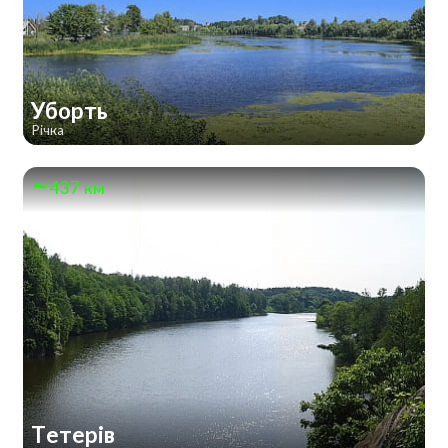
Уборть
Річка
437 км
Тетерів