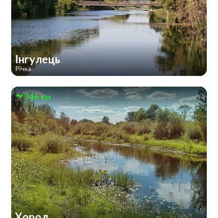
Інгулець
Річка
746 км
Хорол