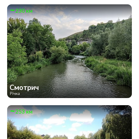
230 км
Смотрич
Річка
253 км