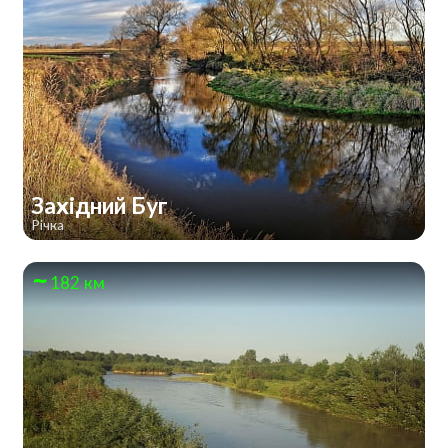
Західний Буг
Річка
182 км