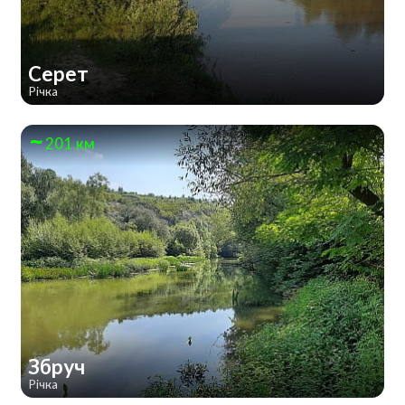
Серет
Річка
201 км
Збруч
Річка