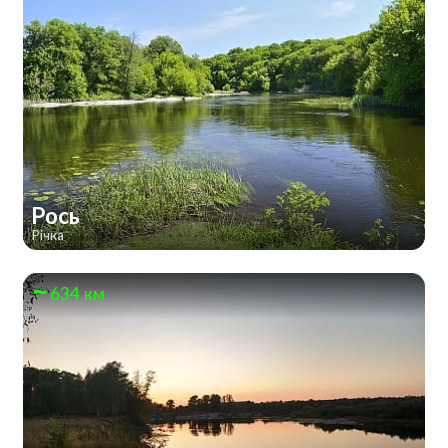
Рось
Річка
634 км