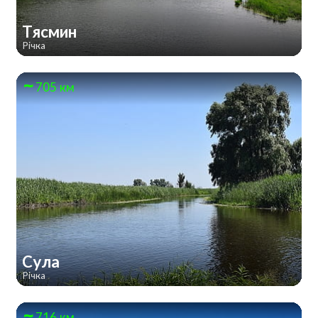
Тясмин
Річка
705 км
Сула
Річка
716 км