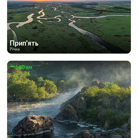
Прип'ять
Річка
560 км