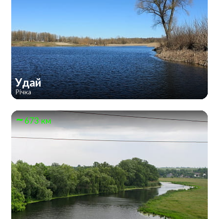
Удай
Річка
673 км