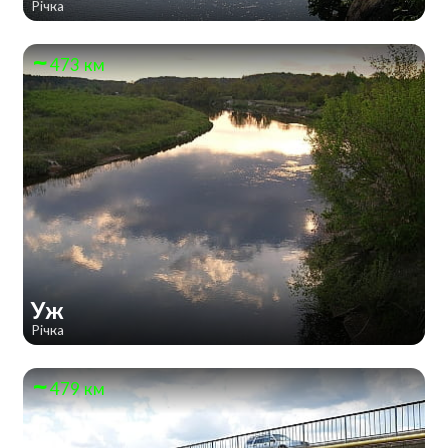
Річка
473 км
Уж
Річка
479 км