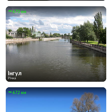
670 км
Інгул
Річка
672 км