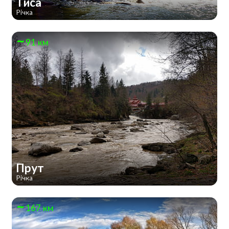
Тиса
Річка
91 км
Прут
Річка
167 км