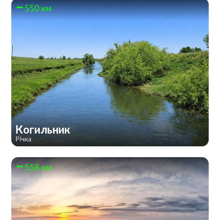
550 км
Когильник
Річка
558 км