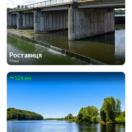
Роставиця
Річка
526 км