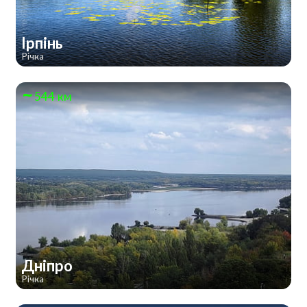
Ірпінь
Річка
544 км
Дніпро
Річка