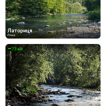
Латориця
Річка
73 км