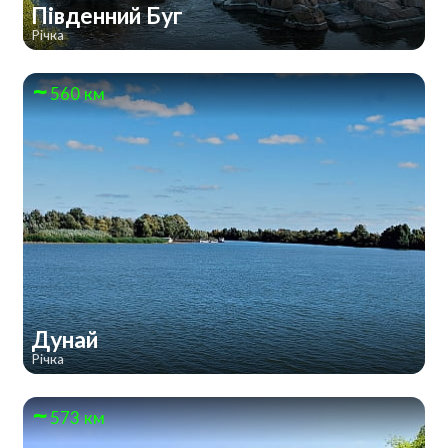
Південний Буг
Річка
560 км
Дунай
Річка
573 км