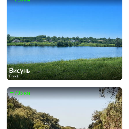
Висунь
Річка
735 км