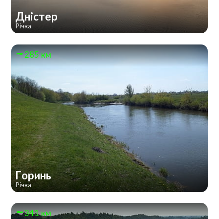
Дністер
Річка
285 км
Горинь
Річка
341 км