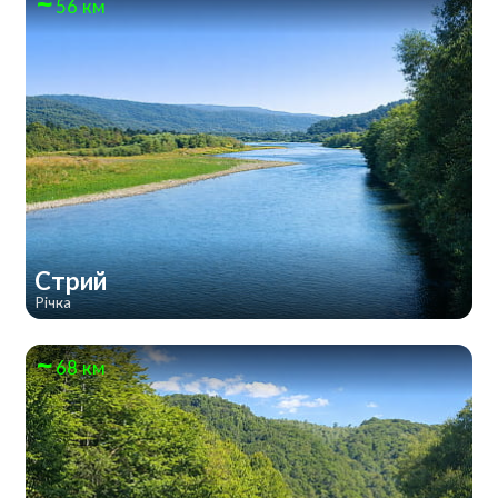
56 км
Стрий
Річка
68 км