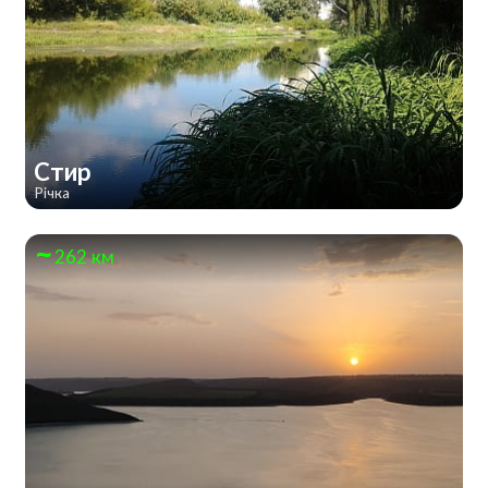
Стир
Річка
262 км