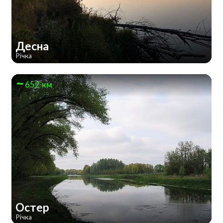
Десна
Річка
652 км
Остер
Річка