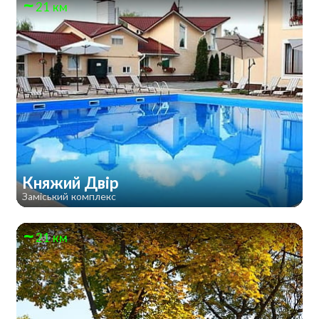
21 км
Княжий Двір
Заміський комплекс
21 км