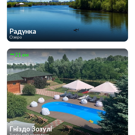
Радунка
Озеро
21 км
Гніздо Зозулі
Заміський комплекс