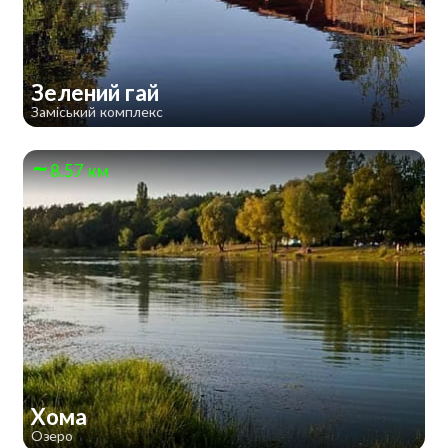
Зелений гай
Заміський комплекс
8.57 км
Хома
Озеро