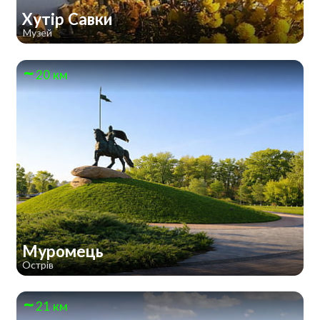
Хутір Савки
Музей
20 км
Муромець
Острів
21 км