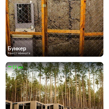
Бункер
Квест-кімната
15 км