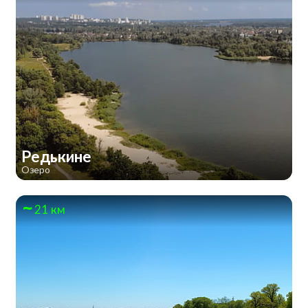
Редькине
Озеро
21 км