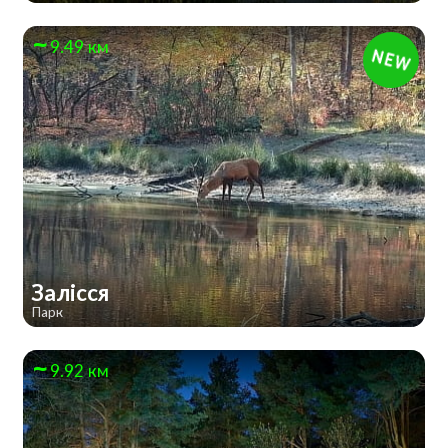
9.49 км
Залісся
Парк
9.92 км