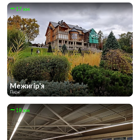
17 км
Межигір'я
Парк
18 км