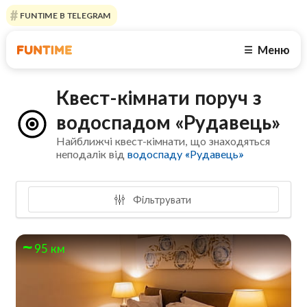
FUNTIME В TELEGRAM
Меню
☰
Квест-кімнати поруч з
водоспадом «Рудавець»
Найближчі квест-кімнати, що знаходяться
неподалік від
водоспаду «Рудавець»
Фільтрувати
95 км