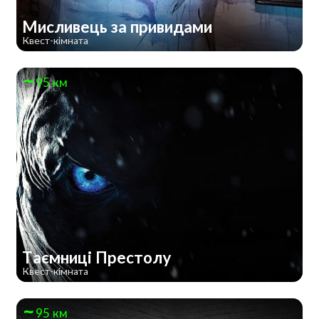
Мисливець за привидами
Квест-кімната
95 км
Таємниці Престолу
Квест-кімната
95 км