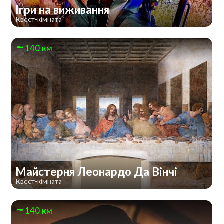
Ігри на виживання
Квест-кімната
140 км
Майстерня Леонардо Да Вінчі
Квест-кімната
140 км