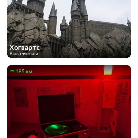
Хогвартс
Квест-кімната
185 км