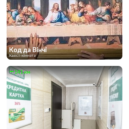
Код да Вінчі
Квест-кімната
141 км