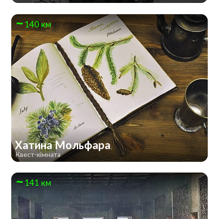
140 км
Хатина Мольфара
Квест-кімната
141 км