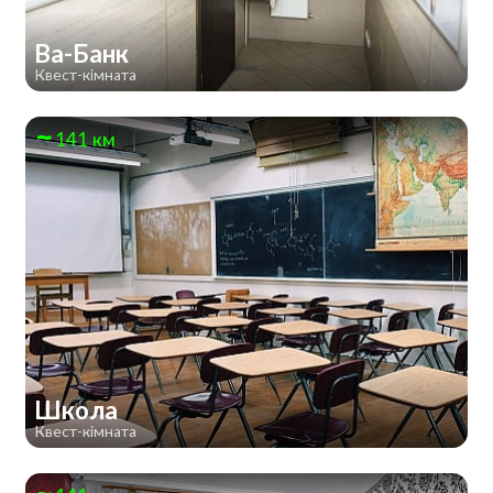
Ва-Банк
Квест-кімната
141 км
Школа
Квест-кімната