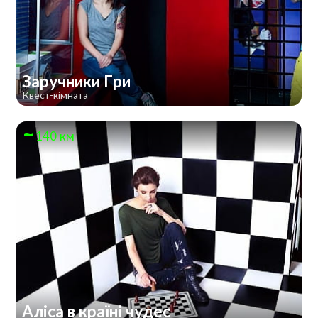
Заручники Гри
Квест-кімната
140 км
Аліса в країні чудес