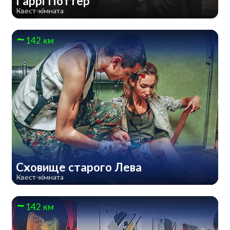
Гаррі Поттер
Квест-кімната
142 км
Сховище старого Лева
Квест-кімната
142 км