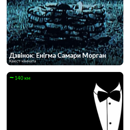
Дзвінок: Енігма Самари Морган
Квест-кімната
140 км