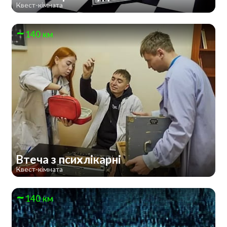
Квест-кімната
140 км
Втеча з психлікарні
Квест-кімната
140 км