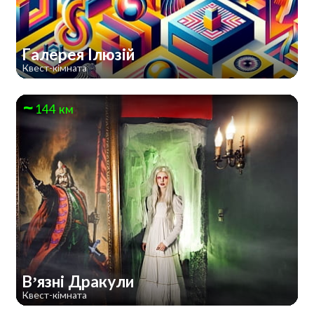
Галерея Ілюзій
Квест-кімната
144 км
В’язні Дракули
Квест-кімната