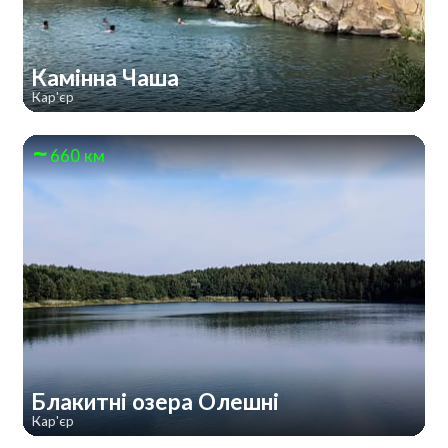
Камінна Чаша
Кар'єр
660 км
Блакитні озера Олешні
Кар'єр