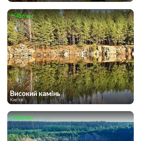
456 км
Високий камінь
Кар'єр
459 км