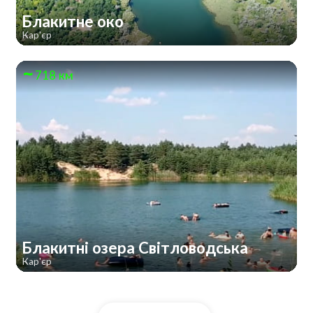
Блакитне око
Кар'єр
718 км
Блакитні озера Світловодська
Кар'єр