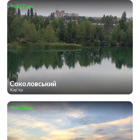
417 км
Соколовський
Кар'єр
420 км