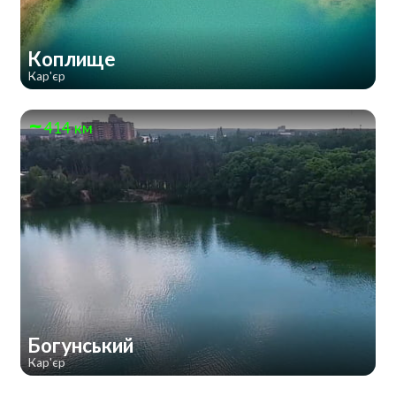
Коплище
Кар'єр
414 км
Богунський
Кар'єр