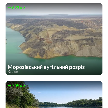
693 км
Морозівський вугільний розріз
Кар'єр
705 км