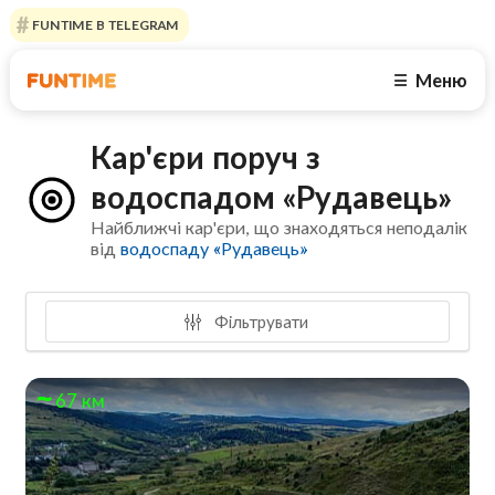
FUNTIME В TELEGRAM
Меню
☰
Кар'єри поруч з
водоспадом «Рудавець»
Найближчі кар'єри, що знаходяться неподалік
від
водоспаду «Рудавець»
Фільтрувати
67 км