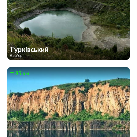
Турківський
Кар'єр
85 км