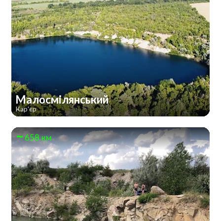
Малосмілянський
Кар'єр
658 км