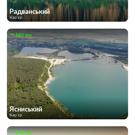
Радванський
Кар'єр
146 км
Ясниський
Кар'єр
146 км