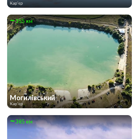
Кар'єр
355 км
Могилівський
Кар'єр
385 км