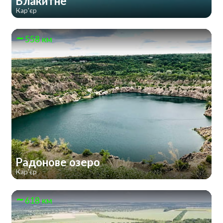
Блакитне
Кар'єр
558 км
Радонове озеро
Кар'єр
618 км