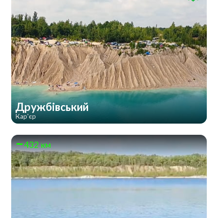
Дружбівський
Кар'єр
432 км