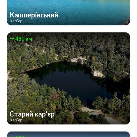
Кашперівський
Кар'єр
480 км
Старий кар'єр
Кар'єр