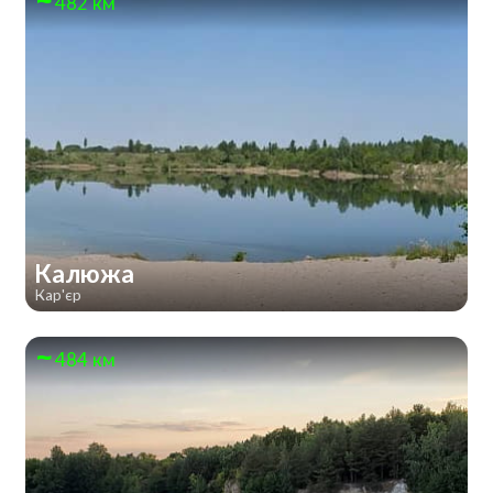
482 км
Калюжа
Кар'єр
484 км