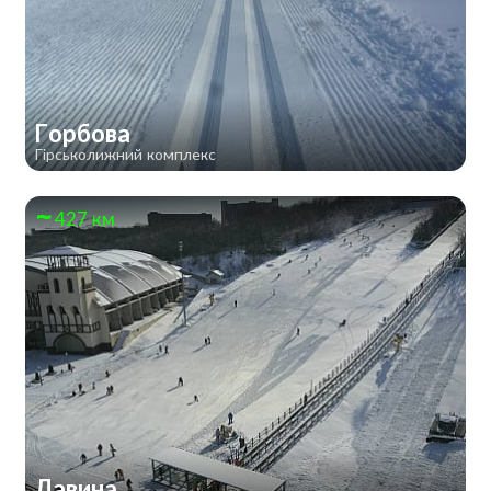
Горбова
Гірськолижний комплекс
427 км
Лавина