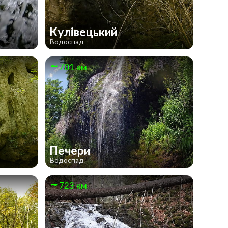
Кулівецький
Водоспад
701 км
Печери
Водоспад
723 км