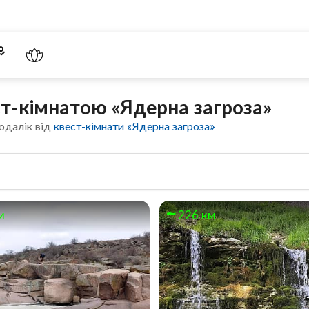
ст-кімнатою «Ядерна загроза»
одалік від
квест-кімнати «Ядерна загроза»
м
226 км