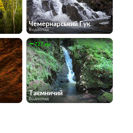
Чемернарський Гук
Водоспад
727 км
Таємничий
Водоспад