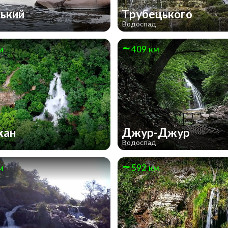
ський
Трубецького
д
Водоспад
м
409 км
хан
Джур-Джур
д
Водоспад
м
592 км