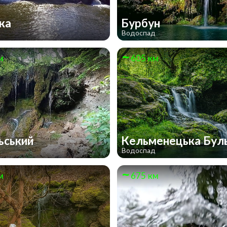
ька
Бурбун
д
Водоспад
м
605 км
ьський
Кельменецька Бул
д
Водоспад
м
675 км