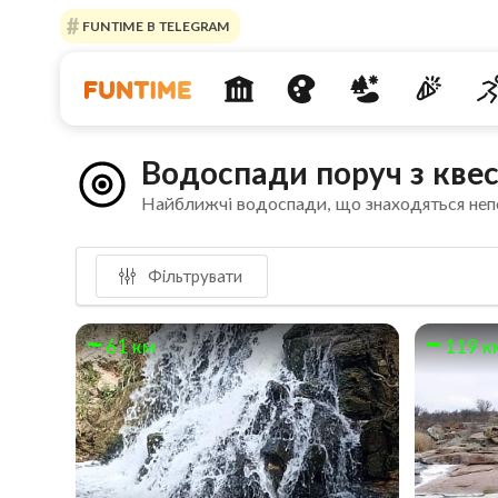
FUNTIME В TELEGRAM
Водоспади поруч з кве
Найближчі водоспади, що знаходяться неп
Фільтрувати
61 км
119 к