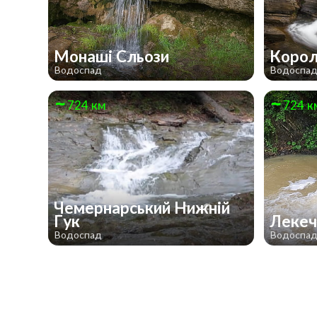
Монаші Сльози
Корол
Водоспад
Водоспа
724 км
724 к
Чемернарський Нижній
Гук
Лекеч
Водоспад
Водоспа