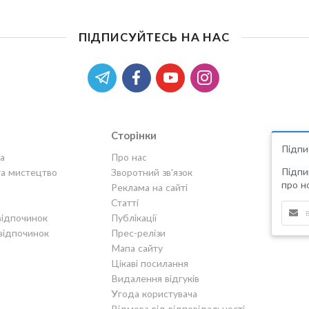
ПІДПИСУЙТЕСЬ НА НАС
Сторінки
Підпи
а
Про нас
Підпи
та мистецтво
Зворотний зв'язок
про но
Реклама на сайті
Статті
відпочинок
Публікації
відпочинок
Прес-релізи
Мапа сайту
Цікаві посилання
Видалення відгуків
Угода користувача
Відмова від відповідальності