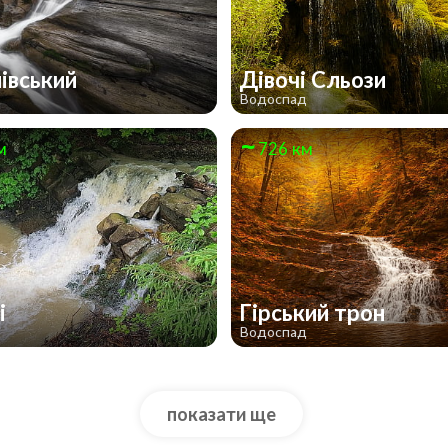
івський
Дівочі Сльози
д
Водоспад
м
726 км
і
Гірський трон
д
Водоспад
показати ще