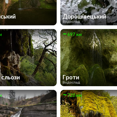
ський
Дорошівецький
д
Водоспад
м
697 км
і сльози
Гроти
д
Водоспад
м
720 км