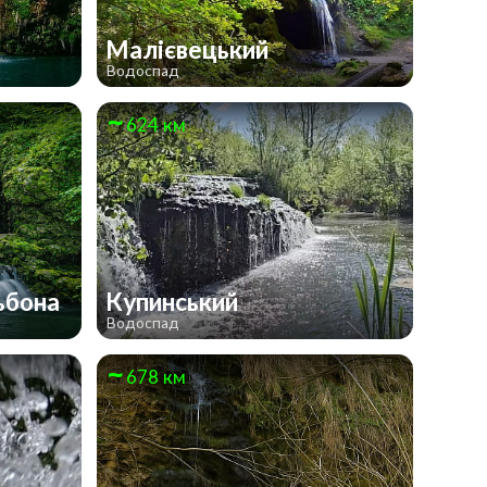
Малієвецький
Водоспад
624 км
ьбона
Купинський
Водоспад
678 км