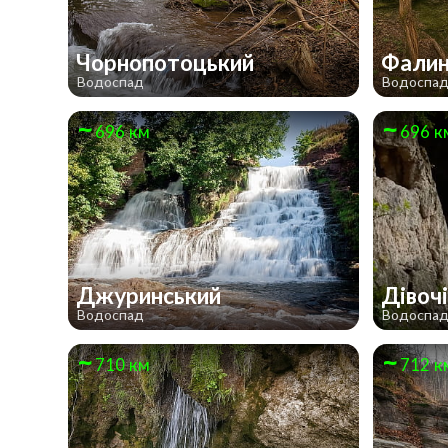
Чорнопотоцький
Фалин
Водоспад
Водоспа
696 км
696 к
Джуринський
Дівоч
Водоспад
Водоспа
710 км
712 к