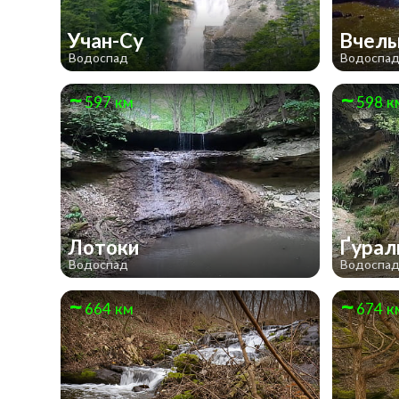
Учан-Су
Вчел
Водоспад
Водоспа
597 км
598 к
Лотоки
Ґурал
Водоспад
Водоспа
664 км
674 к