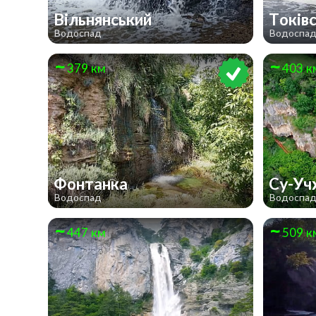
Вільнянський
Токів
Водоспад
Водоспа
379 км
403 к
Фонтанка
Су-Уч
Водоспад
Водоспа
447 км
509 к