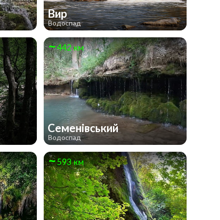
Вир
Водоспад
442 км
Семенівський
Водоспад
593 км