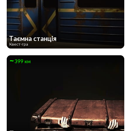
Таємна станція
Квест-гра
399 км