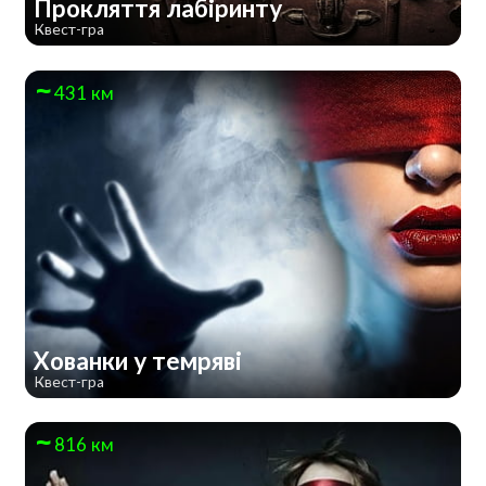
Прокляття лабіринту
Квест-гра
431 км
Хованки у темряві
Квест-гра
816 км