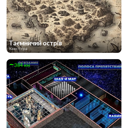
Таємничий острів
Квест-гра
384 км