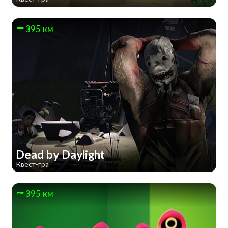
395 км
Dead by Daylight
Квест-гра
395 км