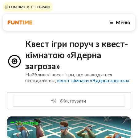
FUNTIME В TELEGRAM
Меню
☰
Квест ігри поруч з квест-
кімнатою «Ядерна
загроза»
Найближчі квест ігри, що знаходяться
неподалік від
квест-кімнати «Ядерна загроза»
Фільтрувати
11 метрів