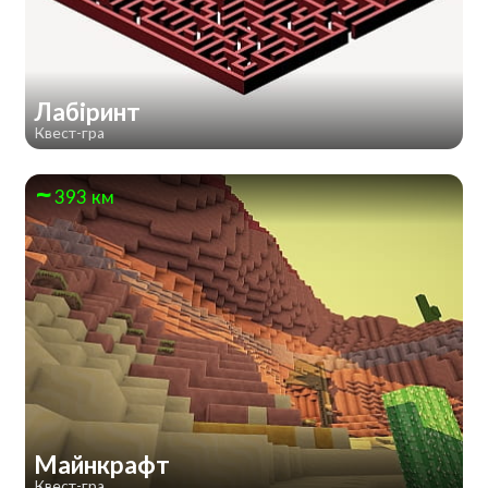
Лабіринт
Квест-гра
393 км
Майнкрафт
Квест-гра