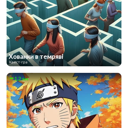
Хованки в темряві
Квест-гра
1.2 км