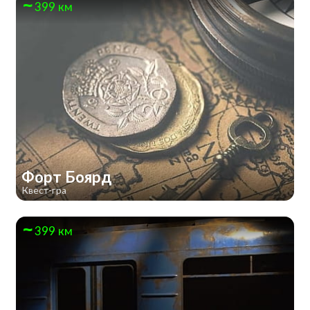
399 км
Форт Боярд
Квест-гра
399 км