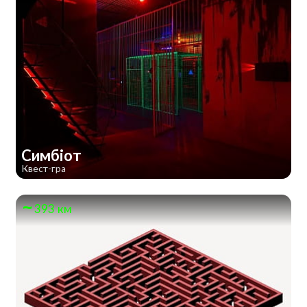
Симбіот
Квест-гра
393 км