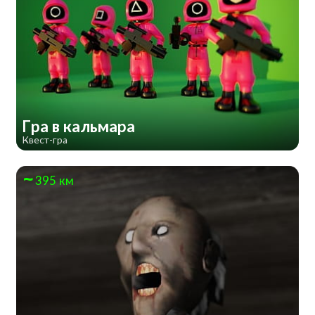
Гра в кальмара
Квест-гра
395 км