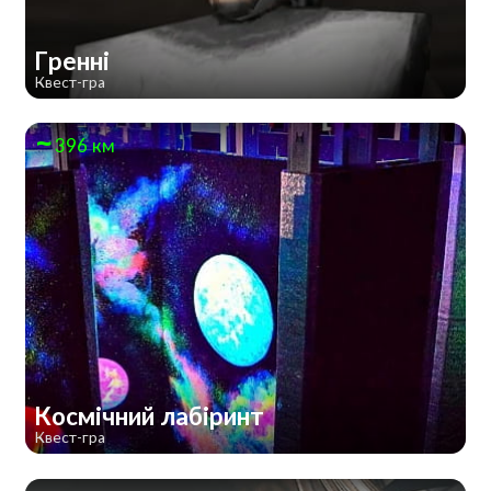
Гренні
Квест-гра
396 км
Космічний лабіринт
Квест-гра