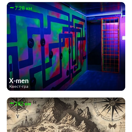
7.28 км
X-men
Квест-гра
282 км