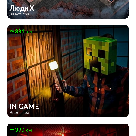
Люди Х
Квест-гра
384 км
IN GAME
Квест-гра
390 км