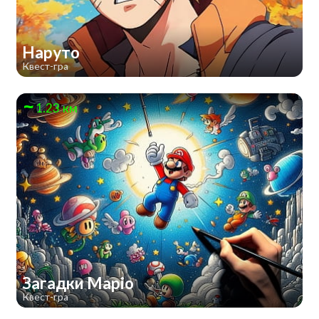
Наруто
Квест-гра
1.23 км
Загадки Маріо
Квест-гра