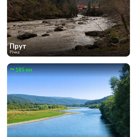
Прут
Річка
185 км