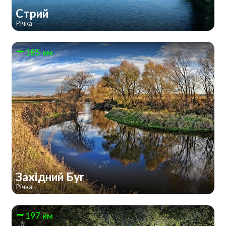
Стрий
Річка
185 км
Західний Буг
Річка
197 км