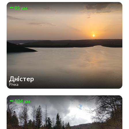
85 км
Дністер
Річка
104 км