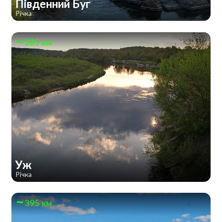
Південний Буг
Річка
385 км
Уж
Річка
395 км