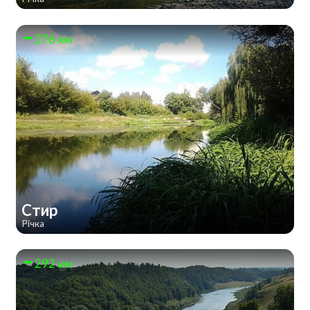
276 км
Стир
Річка
292 км