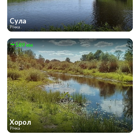
Сула
Річка
589 км
Хорол
Річка