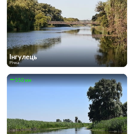
Інгулець
Річка
550 км