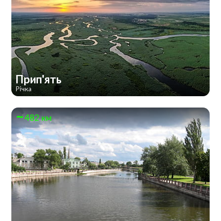
Прип'ять
Річка
482 км