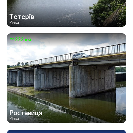
Тетерів
Річка
332 км
Роставиця
Річка