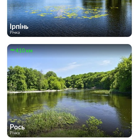
Ірпінь
Річка
410 км
Рось
Річка