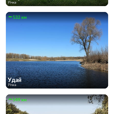
Річка
532 км
Удай
Річка
549 км