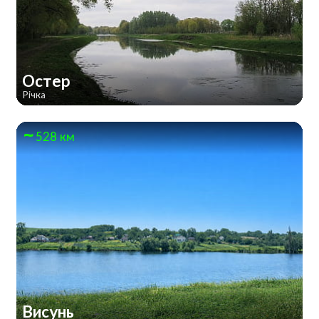
Остер
Річка
528 км
Висунь