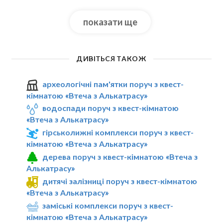
показати ще
ДИВІТЬСЯ ТАКОЖ
археологічні пам'ятки поруч з квест-
кімнатою «Втеча з Алькатрасу»
водоспади поруч з квест-кімнатою
«Втеча з Алькатрасу»
гірськолижні комплекси поруч з квест-
кімнатою «Втеча з Алькатрасу»
дерева поруч з квест-кімнатою «Втеча з
Алькатрасу»
дитячі залізниці поруч з квест-кімнатою
«Втеча з Алькатрасу»
заміські комплекси поруч з квест-
кімнатою «Втеча з Алькатрасу»