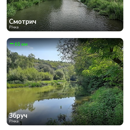
Смотрич
Річка
65 км
Збруч
Річка