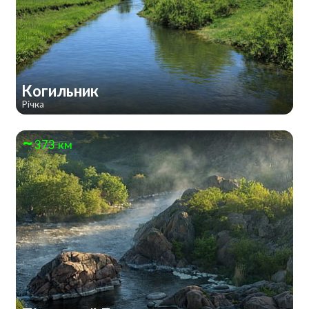
Когильник
Річка
373 км