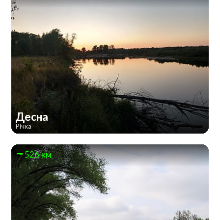
Десна
Річка
526 км