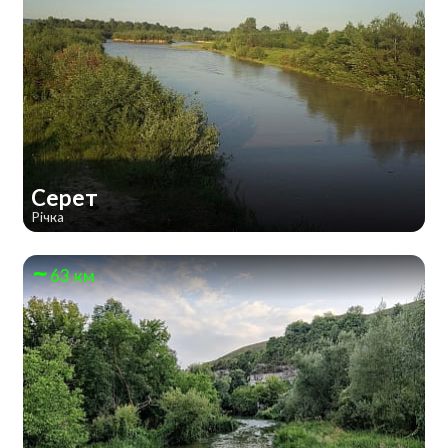
Серет
Річка
63 км