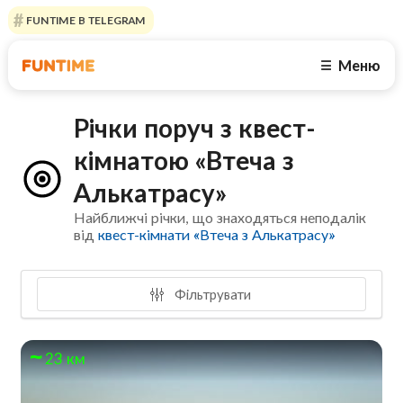
FUNTIME В TELEGRAM
Меню
☰
Річки поруч з квест-
кімнатою «Втеча з
Алькатрасу»
Найближчі річки, що знаходяться неподалік
від
квест-кімнати «Втеча з Алькатрасу»
Фільтрувати
23 км