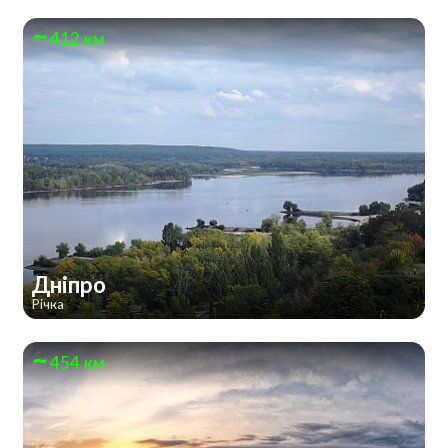
412 км
Дніпро
Річка
454 км