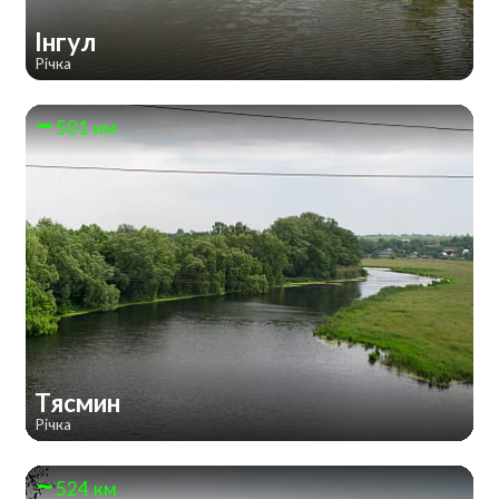
Інгул
Річка
501 км
Тясмин
Річка
524 км