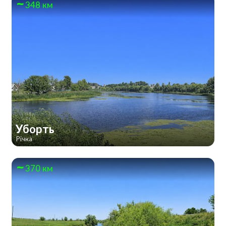
348 км
Уборть
Річка
370 км