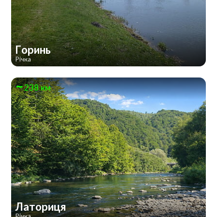
Горинь
Річка
238 км
Латориця
Річка