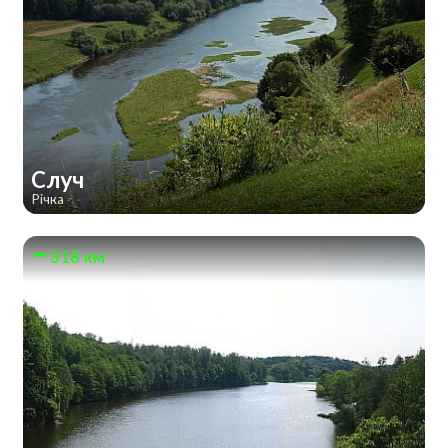
Случ
Річка
318 км