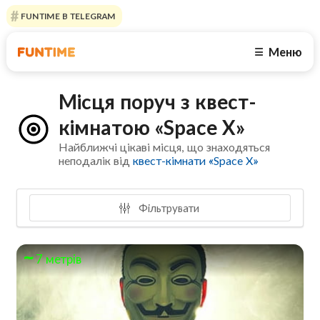
FUNTIME В TELEGRAM
Меню
☰
Місця поруч з квест-
кімнатою «Space X»
Найближчі цікаві місця, що знаходяться
неподалік від
квест-кімнати «Space X»
Фільтрувати
7 метрів