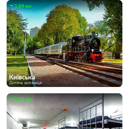
1.84 км
Київська
Дитяча залізниця
2.08 км