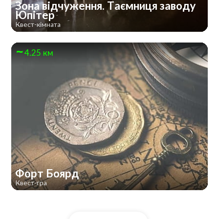
Зона відчуження. Таємниця заводу
Юпітер
Квест-кімната
4.25 км
Форт Боярд
Квест-гра