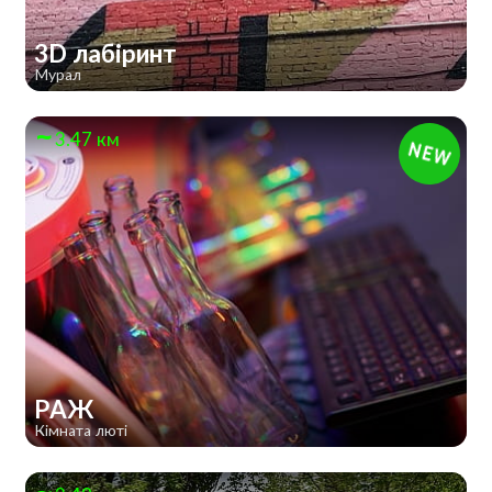
3D лабіринт
Мурал
3.47 км
РАЖ
Кімната люті