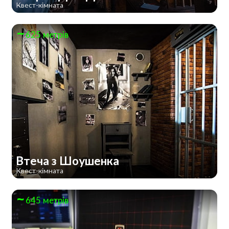
Квест-кімната
625 метрів
Втеча з Шоушенка
Квест-кімната
645 метрів