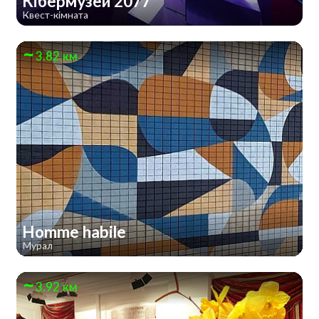
Кібермузей 2077
Квест-кімната
3.82 км
Homme habile
Мурал
3.92 км