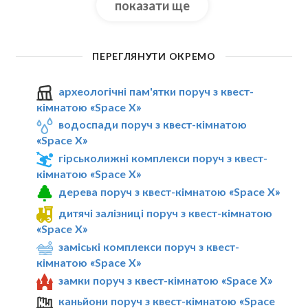
показати ще
ПЕРЕГЛЯНУТИ ОКРЕМО
археологічні пам'ятки поруч з квест-
кімнатою «Space X»
водоспади поруч з квест-кімнатою
«Space X»
гірськолижні комплекси поруч з квест-
кімнатою «Space X»
дерева поруч з квест-кімнатою «Space X»
дитячі залізниці поруч з квест-кімнатою
«Space X»
заміські комплекси поруч з квест-
кімнатою «Space X»
замки поруч з квест-кімнатою «Space X»
каньйони поруч з квест-кімнатою «Space