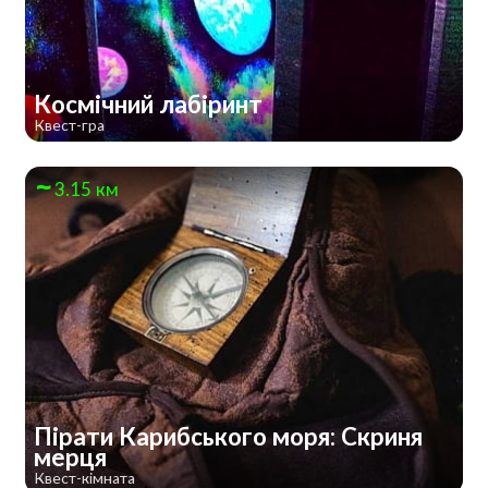
Космічний лабіринт
Квест-гра
3.15 км
Пірати Карибського моря: Скриня
мерця
Квест-кімната