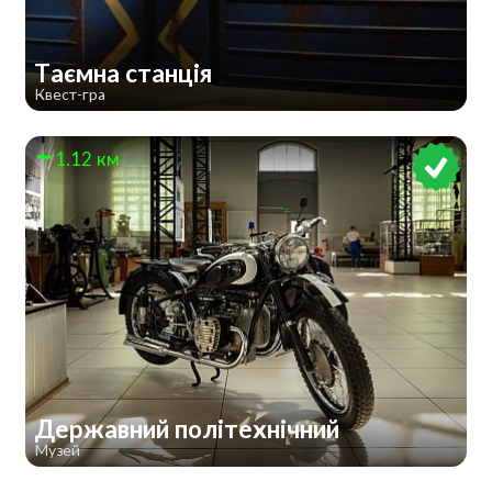
Таємна станція
Квест-гра
1.12 км
Державний політехнічний
Музей