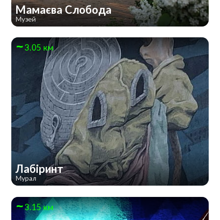
Мамаєва Слобода
Музей
3.05 км
Лабіринт
Мурал
3.15 км