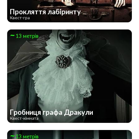
Прокляття лабіринту
Квест-гра
13 метрів
Гробниця графа Дракули
Квест-кімната
13 метрів