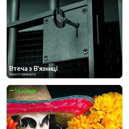
Втеча з В'язниці
Квест-кімната
18 метрів