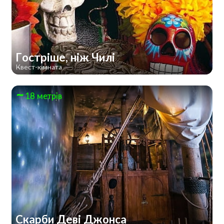
Гостріше, ніж Чилі
Квест-кімната
18 метрів
Скарби Деві Джонса