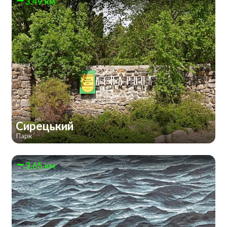
3.49 км
Сирецький
Парк
3.65 км