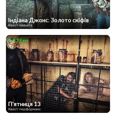
Індіана Джонс: Золото скіфів
Квест-кімната
3.99 км
П'ятниця 13
Квест-перформанс