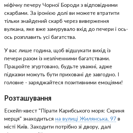
міфічну печеру Чорної Бороди з відповідними
скарбами. За іронією долі ви можете втратити
тільки знайдений скарб через виверження
вулкана, яке вже замурувало вхід до печери і ось-
ось розплавить усі багатства.
У вас лише година, щоб відшукати вихід із
печери разом із незліченними багатствами.
Працюйте згуртовано, будьте уважні, адже
підказки можуть бути приховані де завгодно. І
головне - заряджайтеся позитивними емоціями!
Розташування
Ескейп-квест "Пірати Карибського моря: Скриня
мерця" знаходиться
на вулиці Жилянська, 97
в
місті Київ. Заходити потрібно зі двору, далі