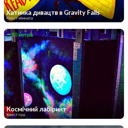
Хатинка дивацтв в Gravity Falls
Квест-кімната
10 метрів
Космічний лабіринт
Квест-гра