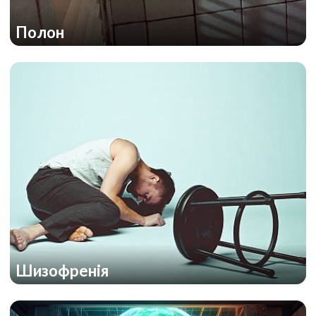
Полон
Шизофренія