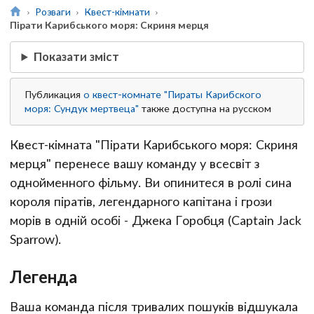
Розваги
Квест-кімнати
Пірати Карибського моря: Скриня мерця
Показати зміст
Публикация
о квест-комнате "Пираты Карибского
моря: Сундук мертвеца"
также доступна на русском
Квест-кімната "Пірати Карибського моря: Скриня
мерця" перенесе вашу команду у всесвіт з
однойменного фільму. Ви опинитеся в ролі сина
короля піратів, легендарного капітана і грози
морів в одній особі - Джека Горобця (Captain Jack
Sparrow).
Легенда
Ваша команда після тривалих пошуків відшукала