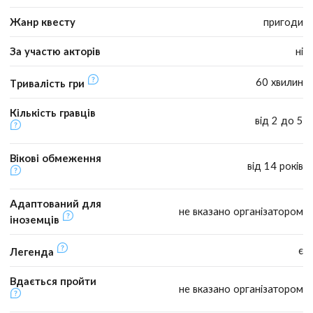
Жанр квесту
пригоди
За участю акторів
ні
60 хвилин
Тривалість гри
Кількість гравців
від 2 до 5
Вікові обмеження
від 14 років
Адаптований для
не вказано організатором
іноземців
є
Легенда
Вдається пройти
не вказано організатором