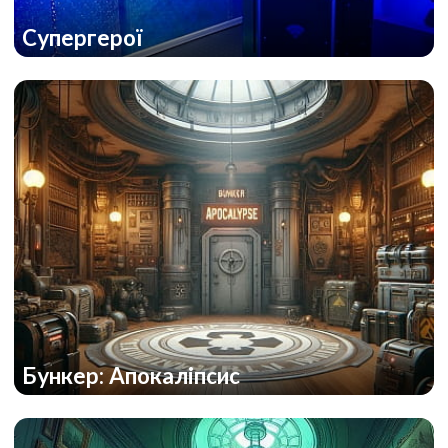
Супергерої
Бункер: Апокаліпсис