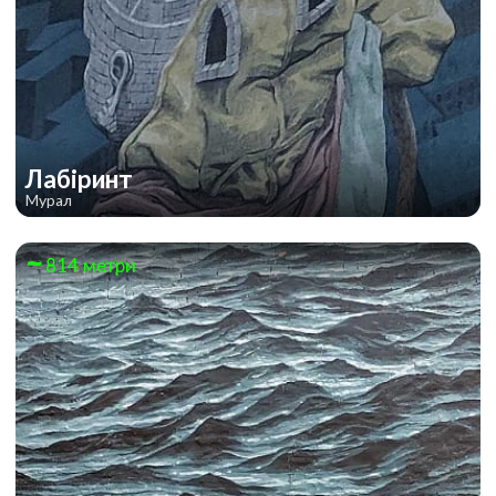
Лабіринт
Мурал
814 метри