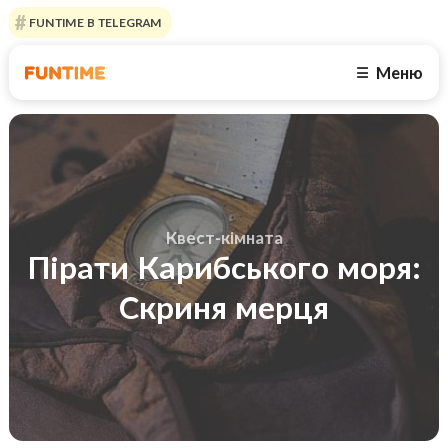
FUNTIME В TELEGRAM
Меню
☰
Квест-кімната
Пірати Карибського моря:
Скриня мерця