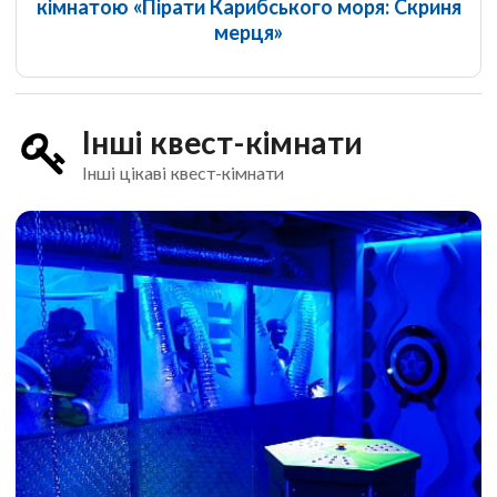
кімнатою «Пірати Карибського моря: Скриня
мерця»
Інші квест-кімнати
Інші цікаві квест-кімнати