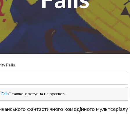
ty Falls
Falls"
также доступна на русском
иканського фантастичного комедійного мультсеріалу