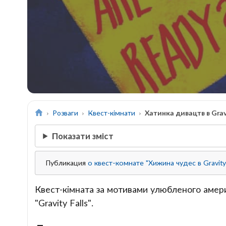
Розваги
Квест-кімнати
Хатинка дивацтв в Gravi
Показати зміст
Публикация
о квест-комнате "Хижина чудес в Gravity 
Квест-кімната за мотивами улюбленого амер
"Gravity Falls".