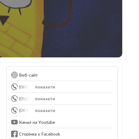
Веб-сайт
(067) 700-16-56
показати
(050) 328-76-64
показати
(097) 184-48-45
показати
Канал на Youtube
Сторінка у Facebook