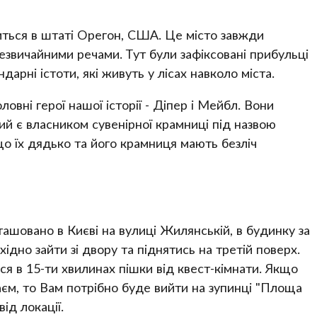
диться в штаті Орегон, США. Це місто завжди
езвичайними речами. Тут були зафіксовані прибульці
ендарні істоти, які живуть у лісах навколо міста.
ловні герої нашої історії - Діпер і Мейбл. Вони
кий є власником сувенірної крамниці під назвою
що їх дядько та його крамниця мають безліч
ташовано в Києві на вулиці Жилянській, в будинку за
ідно зайти зі двору та піднятись на третій поверх.
я в 15-ти хвилинах пішки від квест-кімнати. Якщо
єм, то Вам потрібно буде вийти на зупинці "Площа
ід локації.