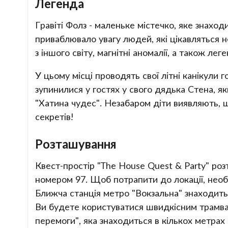
Легенда
Гравіті Фолз - маленьке містечко, яке знахо
приваблювало увагу людей, які цікавляться н
з іншого світу, магнітні аномалії, а також лег
У цьому місці проводять свої літні канікули го
зупинилися у гостях у свого дядька Стена, я
"Хатина чудес". Незабаром діти виявляють, 
секретів!
Розташування
Квест-простір "The House Quest & Party" роз
номером 97. Щоб потрапити до локації, необх
Ближча станція метро "Вокзальна" знаходитьс
Ви будете користуватися швидкісним трамва
перемоги", яка знаходиться в кількох метрах в