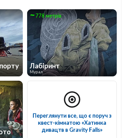
778 метрів
спорту
Лабіринт
Мурал
Переглянути все, що є поруч з
квест-кімнатою «Хатинка
дивацтв в Gravity Falls»
лото