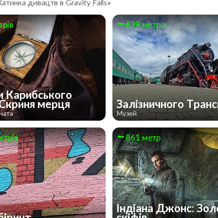
Хатинка дивацтв в Gravity Falls»
трів
639 метрів
и Карибського
 Скриня мерця
Залізничного Тран
ната
Музей
етрів
861 метр
Індіана Джонс: Зо
біринт
скіфів