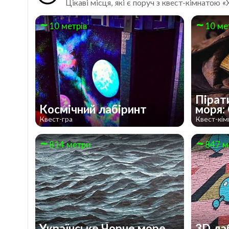
Цікаві місця, які є поруч з квест-кімнатою «
10 метрів
10 ме
Пірат
Космічний лабіринт
моря:
Квест-гра
Квест-кім
814 метри
847 м
Українське Чорне море
3D ла