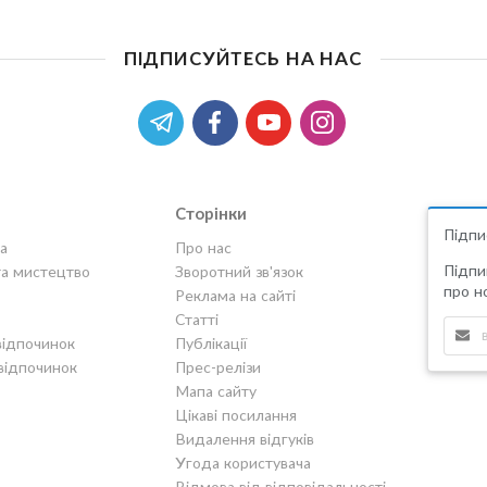
ПІДПИСУЙТЕСЬ НА НАС
Сторінки
Підпи
а
Про нас
Підпи
та мистецтво
Зворотний зв'язок
про но
Реклама на сайті
Статті
відпочинок
Публікації
відпочинок
Прес-релізи
Мапа сайту
Цікаві посилання
Видалення відгуків
Угода користувача
Відмова від відповідальності