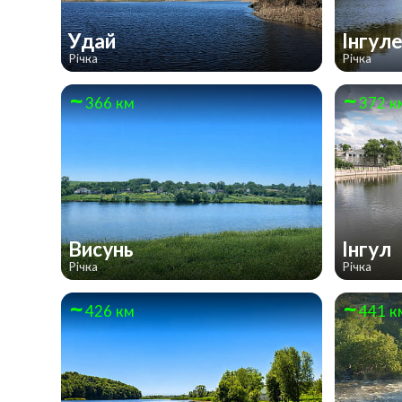
Удай
Інгул
Річка
Річка
366 км
372 к
Висунь
Інгул
Річка
Річка
426 км
441 к