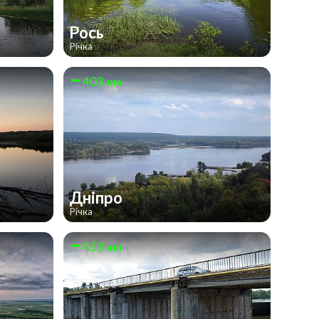
Рось
Річка
403 км
Дніпро
Річка
453 км