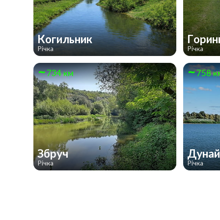
Когильник
Горин
Річка
Річка
734 км
758 к
Збруч
Дуна
Річка
Річка