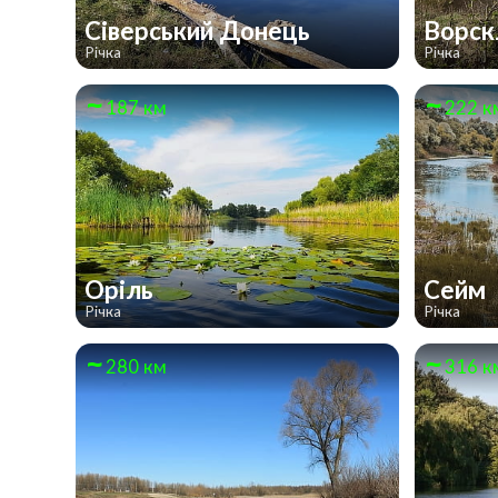
Сіверський Донець
Ворс
Річка
Річка
187 км
222 к
Оріль
Сейм
Річка
Річка
280 км
316 к