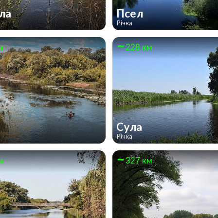
кла
Псел
Річка
м
228 км
Сула
Річка
м
327 км