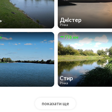
ь
Дністер
Річка
м
776 км
й
Стир
Річка
показати ще