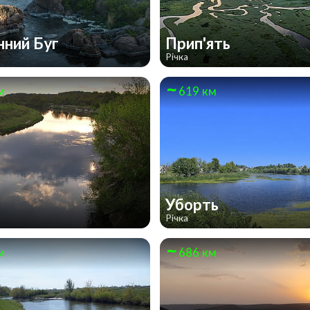
нний Буг
Прип'ять
Річка
м
619 км
Уборть
Річка
м
686 км