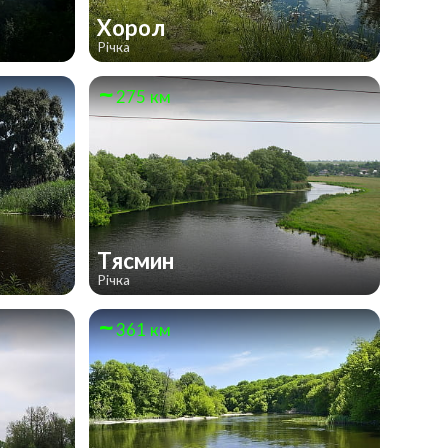
Хорол
Річка
275 км
Тясмин
Річка
361 км