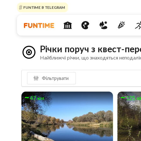
FUNTIME В TELEGRAM
Річки поруч з квест-п
Найближчі річки, що знаходяться неподалі
Фільтрувати
47 км
125 к