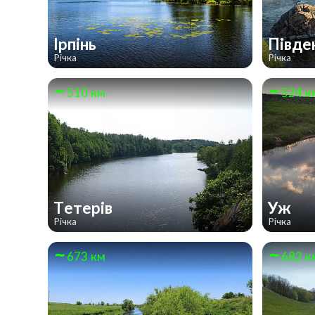
Ірпінь
Півде
Річка
Річка
510 км
524 к
Тетерів
Уж
Річка
Річка
673 км
682 к