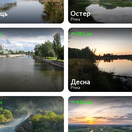
ець
Остер
Річка
м
381 км
Десна
Річка
м
442 км