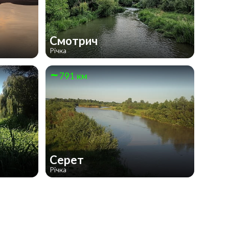
Смотрич
Річка
791 км
Серет
Річка