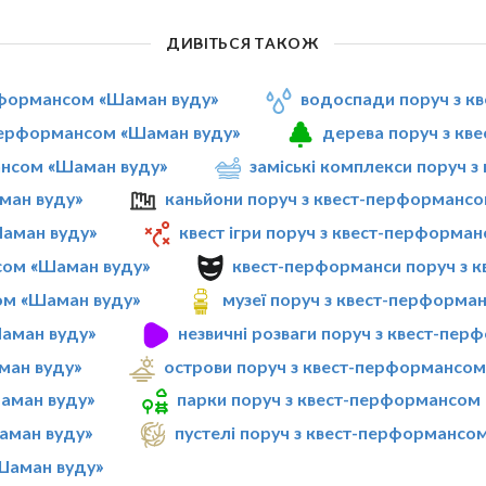
ДИВІТЬСЯ ТАКОЖ
ерформансом «Шаман вуду»
водоспади поруч з к
-перформансом «Шаман вуду»
дерева поруч з кв
мансом «Шаман вуду»
заміські комплекси поруч 
ман вуду»
каньйони поруч з квест-перформанс
Шаман вуду»
квест ігри поруч з квест-перформа
нсом «Шаман вуду»
квест-перформанси поруч з 
сом «Шаман вуду»
музеї поруч з квест-перформа
аман вуду»
незвичні розваги поруч з квест-пе
ман вуду»
острови поруч з квест-перформансо
аман вуду»
парки поруч з квест-перформансом
аман вуду»
пустелі поруч з квест-перформансо
Шаман вуду»