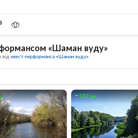
ерформансом «Шаман вуду»
к від
квест-перформанса «Шаман вуду»
м
137 км