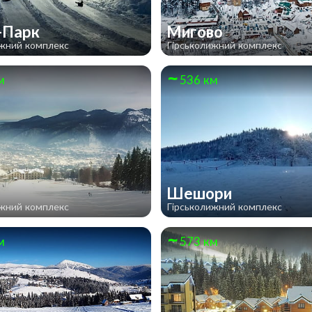
-Парк
Мигово
ижний комплекс
Гірськолижний комплекс
м
536 км
в
Шешори
ижний комплекс
Гірськолижний комплекс
м
573 км