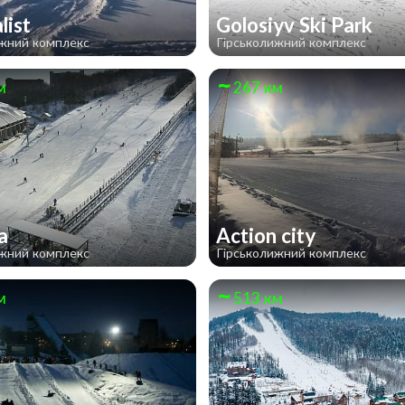
list
Golosiyv Ski Park
ижний комплекс
Гірськолижний комплекс
м
267 км
на
Action city
ижний комплекс
Гірськолижний комплекс
м
513 км