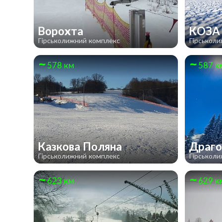
Ворохта
КОЗ
Гірськолижний комплекс
Гірськол
578 км
587 к
Казкова Поляна
Драг
Гірськолижний комплекс
Гірськол
623 км
629 к