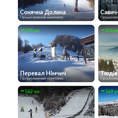
Сонячна Долина
Савич
Гірськолижний комплекс
Гірськол
524 км
526 к
Перевал Німчич
Тюді
Гірськолижний комплекс
Гірськол
562 км
569 к