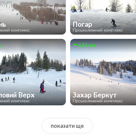
нь
Погар
ижний комплекс
Гірськолижний комплекс
м
631 км
овий Верх
Захар Беркут
ижний комплекс
Гірськолижний комплекс
показати ще