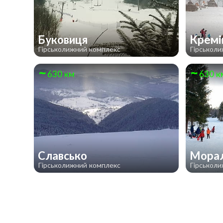
Буковиця
Кремі
Гірськолижний комплекс
Гірськол
630 км
630 к
Славсько
Морал
Гірськолижний комплекс
Гірськол