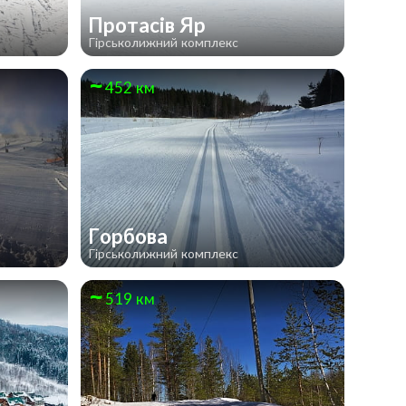
Протасів Яр
Гірськолижний комплекс
452 км
Горбова
Гірськолижний комплекс
519 км