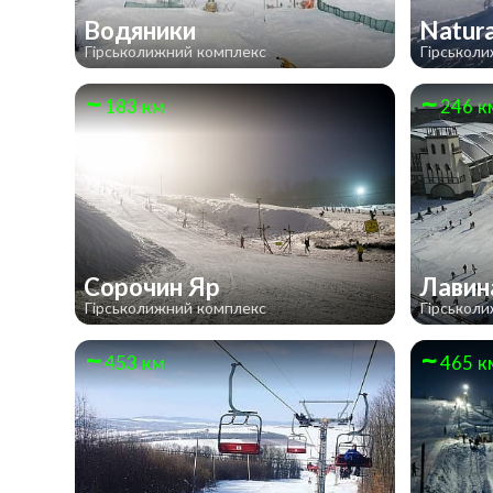
Водяники
Natura
Гірськолижний комплекс
Гірськол
183 км
246 к
Сорочин Яр
Лави
Гірськолижний комплекс
Гірськол
453 км
465 к