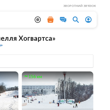
ЗВОРОТНИЙ ЗВ'ЯЗОК
мелля Хогвартса»
а»
156 км