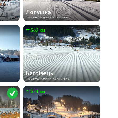
Лопушна
Гірськолижний комплекс
562 км
Багрівець
Гірськолижний комплекс
574 км