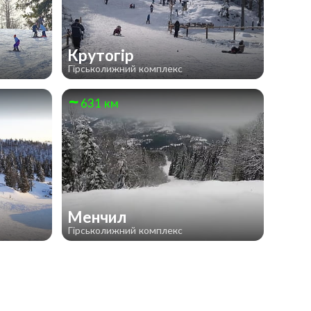
Крутогір
Гірськолижний комплекс
631 км
Менчил
Гірськолижний комплекс