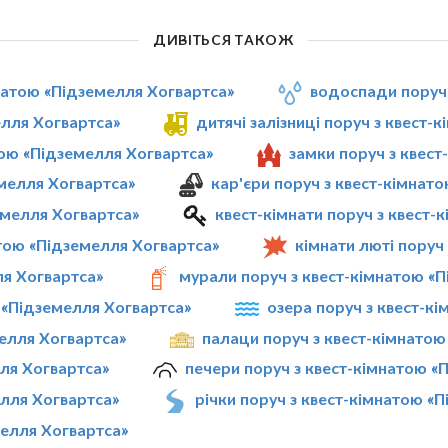
ДИВІТЬСЯ ТАКОЖ
мнатою «Підземелля Хогвартса»
водоспади поруч 
елля Хогвартса»
дитячі залізниці поруч з квест
тою «Підземелля Хогвартса»
замки поруч з квес
емелля Хогвартса»
кар'єри поруч з квест-кімнат
земелля Хогвартса»
квест-кімнати поруч з квест-
тою «Підземелля Хогвартса»
кімнати люті поруч
ля Хогвартса»
мурали поруч з квест-кімнатою «
ю «Підземелля Хогвартса»
озера поруч з квест-к
мелля Хогвартса»
палаци поруч з квест-кімнатою
лля Хогвартса»
печери поруч з квест-кімнатою «
елля Хогвартса»
річки поруч з квест-кімнатою «
мелля Хогвартса»