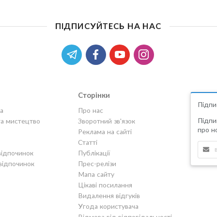
ПІДПИСУЙТЕСЬ НА НАС
Сторінки
Підпи
а
Про нас
Підпи
та мистецтво
Зворотний зв'язок
про но
Реклама на сайті
Статті
відпочинок
Публікації
відпочинок
Прес-релізи
Мапа сайту
Цікаві посилання
Видалення відгуків
Угода користувача
Відмова від відповідальності