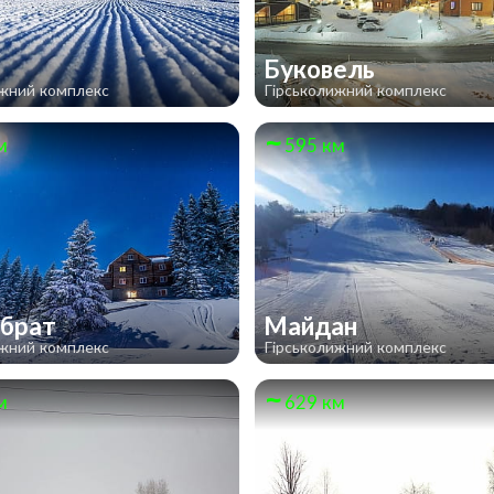
А
Буковель
ижний комплекс
Гірськолижний комплекс
м
595 км
обрат
Майдан
ижний комплекс
Гірськолижний комплекс
м
629 км