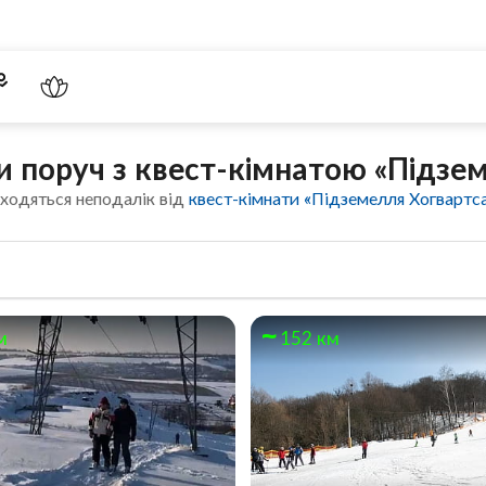
и поруч з квест-кімнатою «Підзе
ходяться неподалік від
квест-кімнати «Підземелля Хогвартс
м
152 км