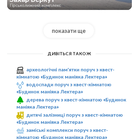
Гірськолижний комплекс
показати ще
ДИВІТЬСЯ ТАКОЖ
археологічні пам'ятки поруч з квест-
кімнатою «Будинок маніяка Лектера»
водоспади поруч з квест-кімнатою
«Будинок маніяка Лектера»
дерева поруч з квест-кімнатою «Будинок
маніяка Лектера»
дитячі залізниці поруч з квест-кімнатою
«Будинок маніяка Лектера»
заміські комплекси поруч з квест-
кімнатою «Будинок маніяка Лектера»