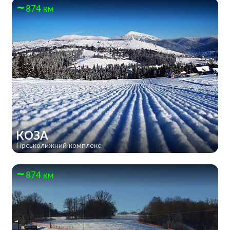
874 км
КОЗА
Гірськолижний комплекс
874 км