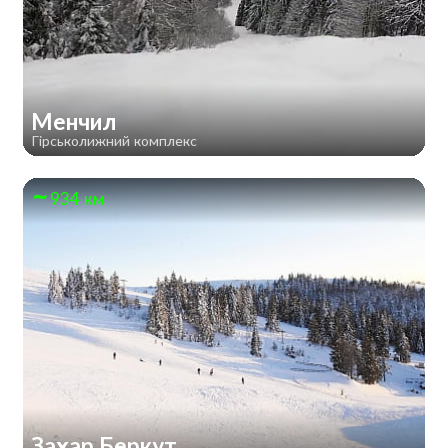
Менчил
Гірськолижний комплекс
934 км
Захар Беркут