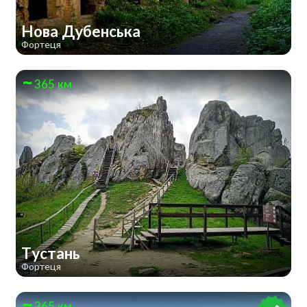
Нова Дубенська
Фортеця
365 км
Тустань
Фортеця
365 км