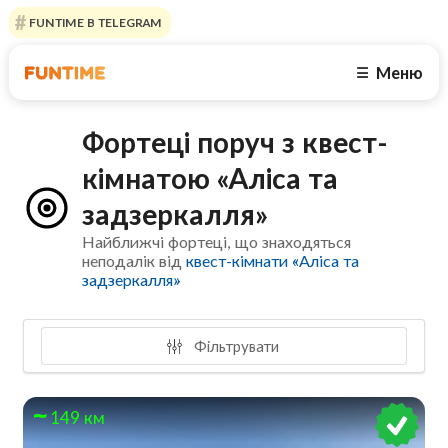
FUNTIME В TELEGRAM
Меню
☰
Фортеці поруч з квест-
кімнатою «Алiса та
задзеркалля»
Найближчі фортеці, що знаходяться
неподалік від
квест-кімнати «Алiса та
задзеркалля»
Фільтрувати
149 км