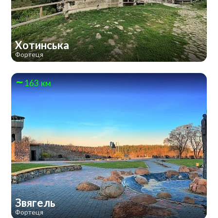
Хотинська
Фортеця
163 км
Звягель
Фортеця