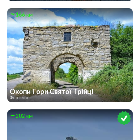
166 км
Окопи Гори Святої Трійці
Фортеця
202 км