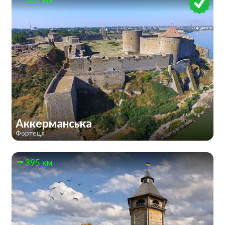
Аккерманська
Фортеця
395 км