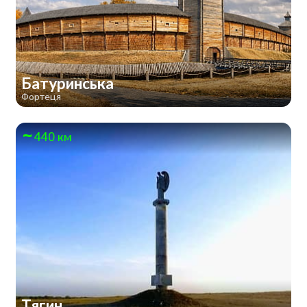
Батуринська
Фортеця
440 км
Тягин