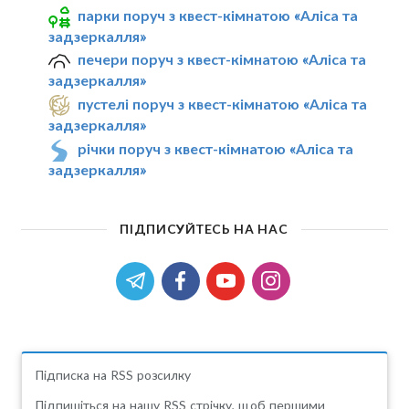
парки поруч з квест-кімнатою «Алiса та
задзеркалля»
печери поруч з квест-кімнатою «Алiса та
задзеркалля»
пустелі поруч з квест-кімнатою «Алiса та
задзеркалля»
річки поруч з квест-кімнатою «Алiса та
задзеркалля»
ПІДПИСУЙТЕСЬ НА НАС
Підписка на RSS розсилку
Підпишіться на нашу RSS стрічку, щоб першими