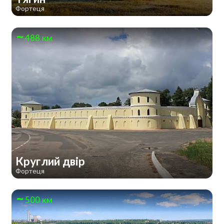
Фортеця
488 км
Круглий двір
Фортеця
500 км