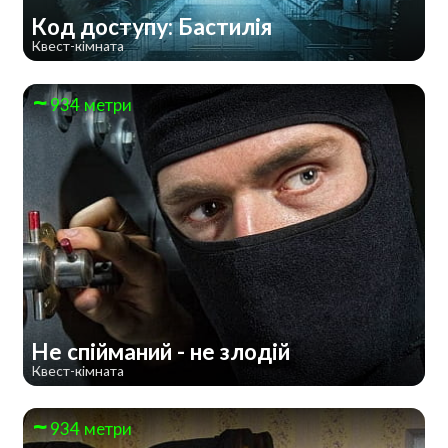
Код доступу: Бастилія
Квест-кімната
934 метри
Не спійманий - не злодій
Квест-кімната
934 метри