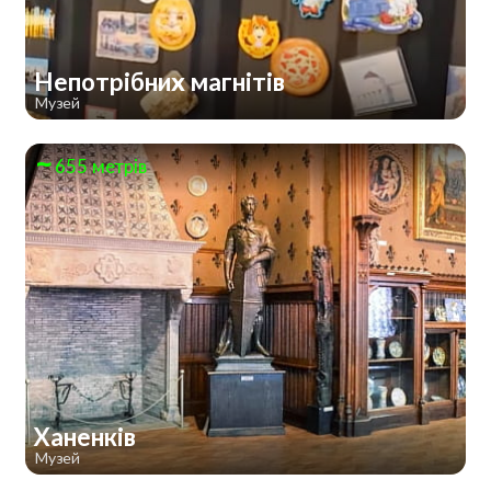
Непотрібних магнітів
Музей
655 метрів
Ханенків
Музей