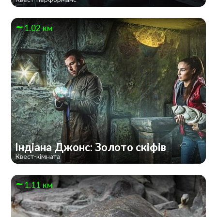
1.02 км
Індіана Джонс: Золото скіфів
Квест-кімната
1.11 км