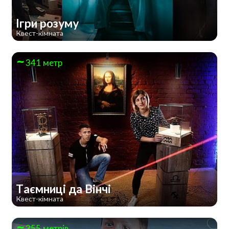
Ігри розуму
Квест-кімната
341 метр
Таємниці да Вінчі
Квест-кімната
355 метрів