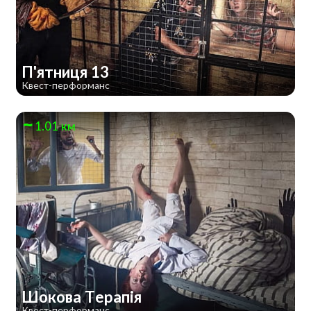
П'ятниця 13
Квест-перформанс
1.01 км
Шокова Терапія
Квест-перформанс