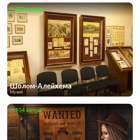
920 метрів
Шолом-Алейхема
Музей
934 метри