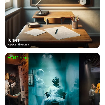
Іспит
Квест-кімната
341 метр