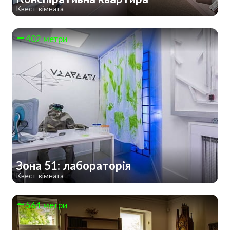
Квест-кімната
402 метри
Зона 51: лабораторія
Квест-кімната
564 метри