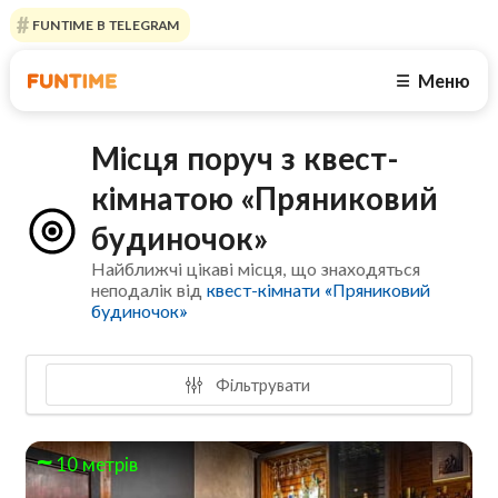
FUNTIME В TELEGRAM
Меню
☰
Місця поруч з квест-
кімнатою «Пряниковий
будиночок»
Найближчі цікаві місця, що знаходяться
неподалік від
квест-кімнати «Пряниковий
будиночок»
Фільтрувати
10 метрів