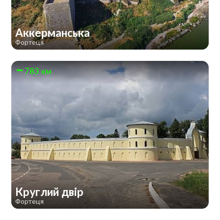
Аккерманська
Фортеця
783 км
Круглий двір
Фортеця