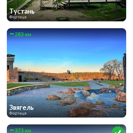
Тустань
Фортеця
283 км
Звягель
Фортеця
373 км