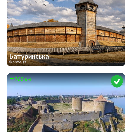
Батуринська
Фортеця
760 км