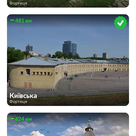
Фортеця
481 км
Київська
Фортеця
624 км