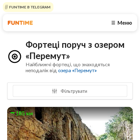
FUNTIME В TELEGRAM
Меню
☰
Фортеці поруч з озером
«Перемут»
Найближчі фортеці, що знаходяться
неподалік від
озера «Перемут»
Фільтрувати
185 км