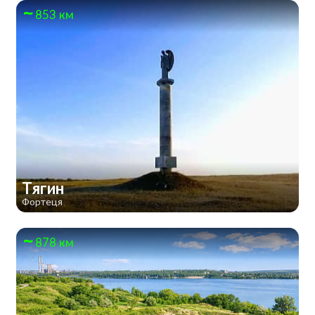
853 км
Тягин
Фортеця
878 км