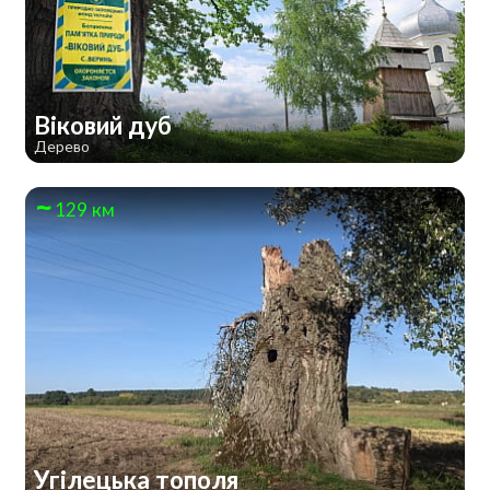
Віковий дуб
Дерево
129 км
Угілецька тополя