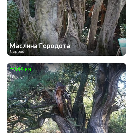
Маслина Геродота
Дерево
864 км