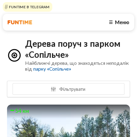
FUNTIME В TELEGRAM
Меню
☰
Дерева поруч з парком
«Сопільче»
Найближчі дерева, що знаходяться неподалік
від
парку «Сопільче»
Фільтрувати
54 км