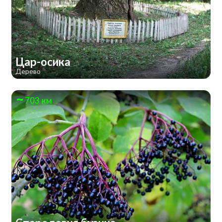
Цар-осика
Дерево
703 км