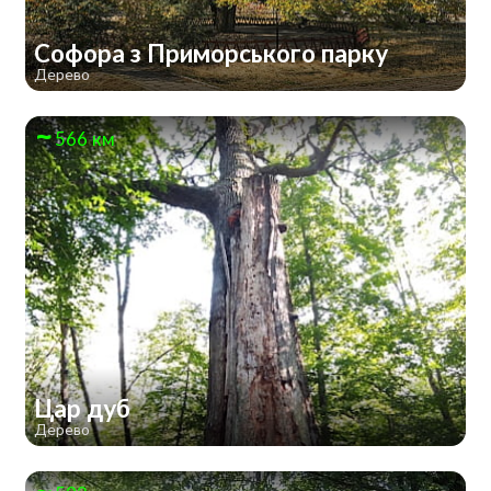
Софора з Приморського парку
Дерево
566 км
Цар дуб
Дерево