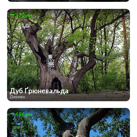
370 км
Дуб Ґрюневальда
Дерево
486 км