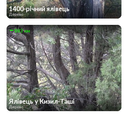
1400-річний ялівець
Дерево
883 км
Ялівець у Кизил-Таші
Дерево