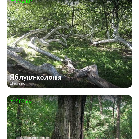
592 км
Яблуня-колонія
Дерево
603 км