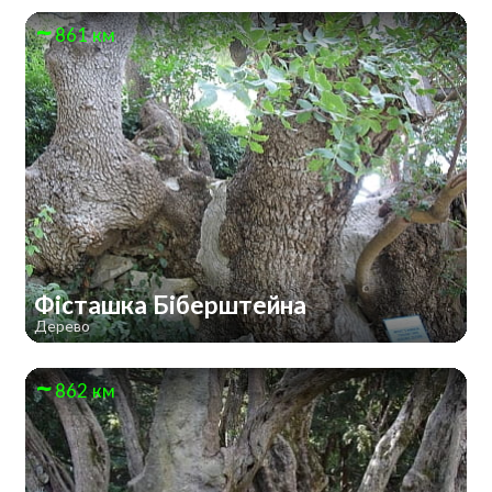
861 км
Фісташка Біберштейна
Дерево
862 км