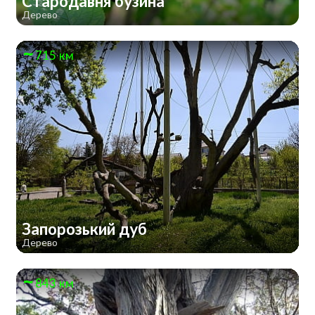
Стародавня бузина
Дерево
715 км
Запорозький дуб
Дерево
843 км