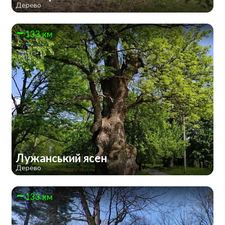
Дерево
133 км
Лужанський ясен
Дерево
133 км