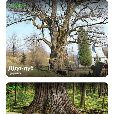
224 км
Дідо-дуб
Дерево
235 км