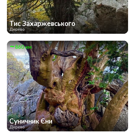
Тис Захаржевського
Дерево
860 км
Суничник Єни
Дерево