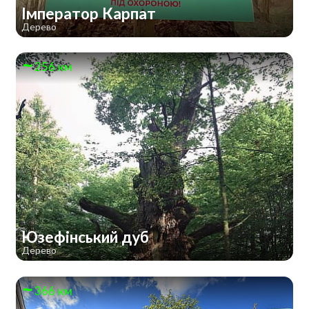
Імператор Карпат
Дерево
256 км
Юзефінський дуб
Дерево
366 км