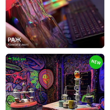
РАЖ
Кімната люті
366 км