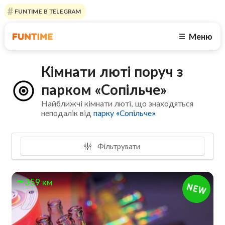
FUNTIME В TELEGRAM
Меню
☰
Кімнати люті поруч з
парком «Сопільче»
Найближчі кімнати люті, що знаходяться
неподалік від
парку «Сопільче»
Фільтрувати
359 км