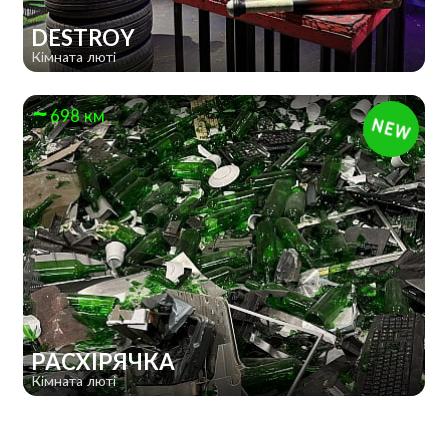
DESTROY
Кімната люті
698 км
РАСХІРЯЧКА
Кімната люті