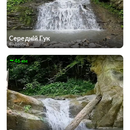
Середній Гук
Водоспад
46 км