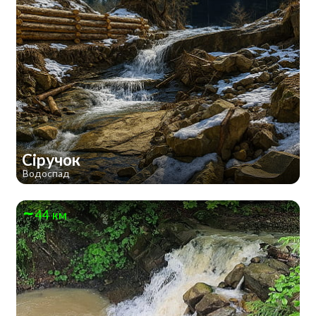
Сіручок
Водоспад
44 км