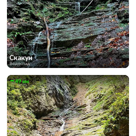
Скакун
Водоспад
49 км