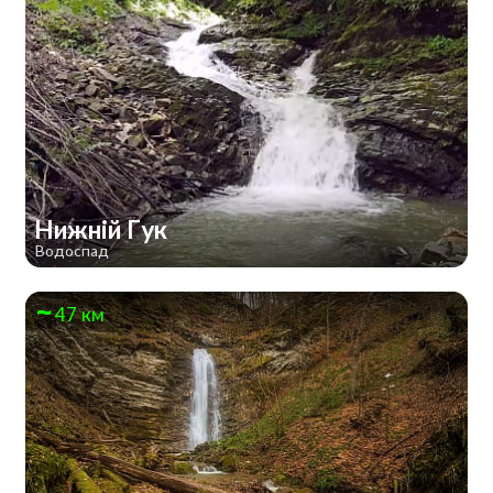
Нижній Гук
Водоспад
47 км