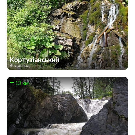
Кортузіанський
Водоспад
13 км