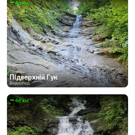
46 км
Підверхній Гук
Водоспад
46 км