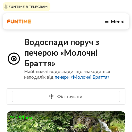
FUNTIME В TELEGRAM
Меню
☰
Водоспади поруч з
печерою «Молочні
Браття»
Найближчі водоспади, що знаходяться
неподалік від
печери «Молочні Браття»
Фільтрувати
3.91 км