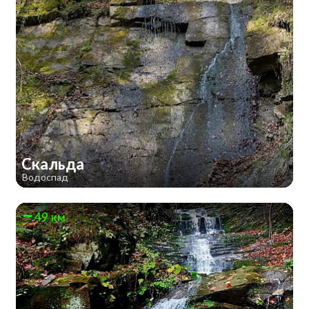
Скальда
Водоспад
49 км