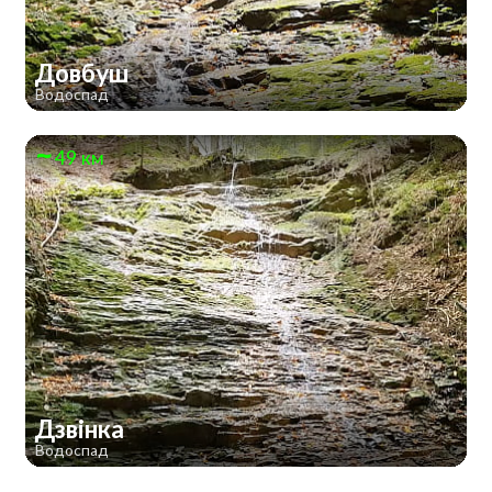
Довбуш
Водоспад
49 км
Дзвінка
Водоспад