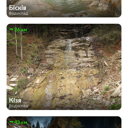
Бісків
Водоспад
36 км
Кізя
Водоспад
43 км