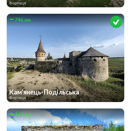
Фортеця
746 км
Кам'янець-Подільська
Фортеця
747 км