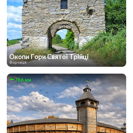
Окопи Гори Святої Трійці
Фортеця
766 км