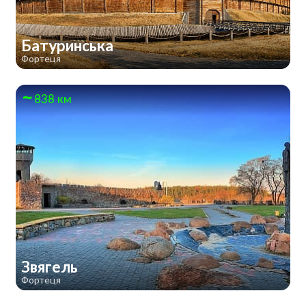
Батуринська
Фортеця
838 км
Звягель
Фортеця