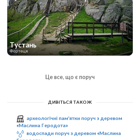
Тустань
Фортеця
Це все, що є поруч
ДИВІТЬСЯ ТАКОЖ
археологічні пам'ятки поруч з деревом
«Маслина Геродота»
водоспади поруч з деревом «Маслина