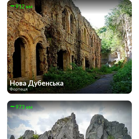
912 км
Нова Дубенська
Фортеця
973 км