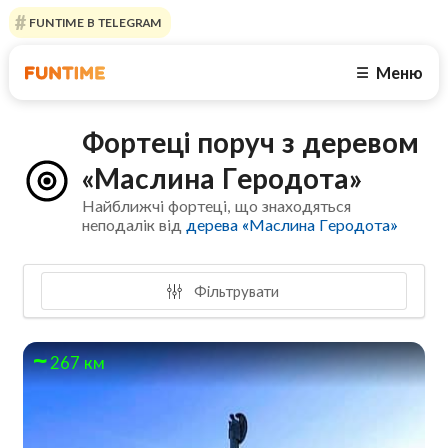
FUNTIME В TELEGRAM
Меню
☰
Фортеці поруч з деревом
«Маслина Геродота»
Найближчі фортеці, що знаходяться
неподалік від
дерева «Маслина Геродота»
Фільтрувати
267 км