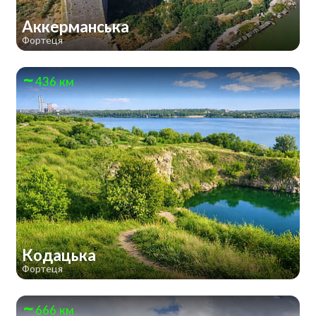
Аккерманська
Фортеця
436 км
Кодацька
Фортеця
666 км