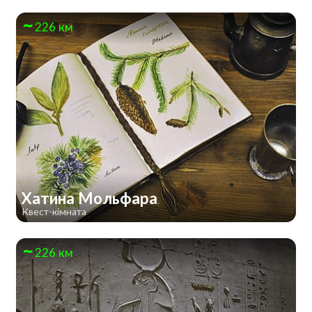
226 км
Хатина Мольфара
Квест-кімната
226 км