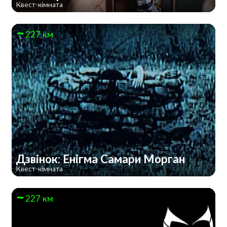
Квест-кімната
227 км
Дзвінок: Енігма Самари Морган
Квест-кімната
227 км