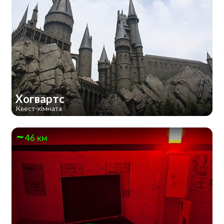
Хогвартс
Квест-кімната
46 км