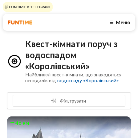
FUNTIME В TELEGRAM
Меню
☰
Квест-кімнати поруч з
водоспадом
«Королівський»
Найближчі квест-кімнати, що знаходяться
неподалік від
водоспаду «Королівський»
Фільтрувати
46 км