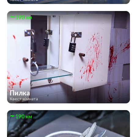
190 км
Пилка
Квест-кімната
190 км