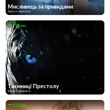
Мисливець за привидами
Квест-кімната
113 км
Таємниці Престолу
Квест-кімната
113 км