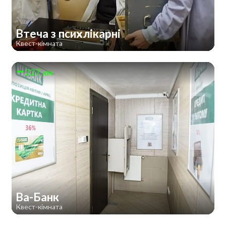
Втеча з психлікарні
Квест-кімната
227 км
Ва-Банк
Квест-кімната