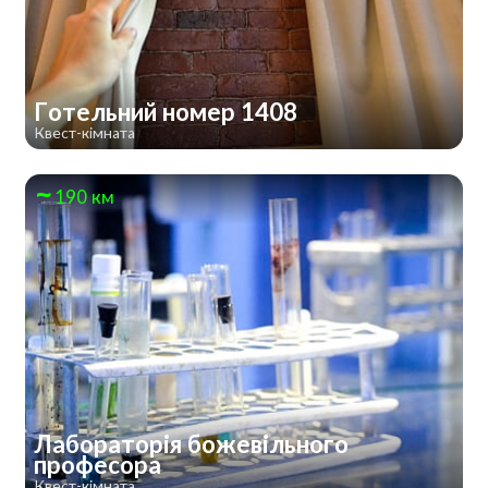
Готельний номер 1408
Квест-кімната
190 км
Лабораторія божевільного
професора
Квест-кімната