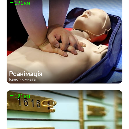
191 км
Реанімація
Квест-кімната
191 км