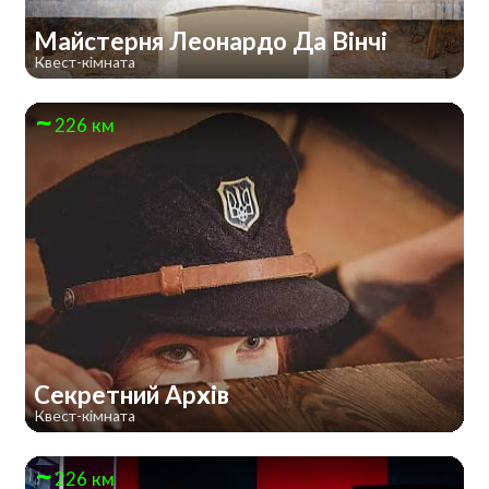
Майстерня Леонардо Да Вінчі
Квест-кімната
226 км
Секретний Архів
Квест-кімната
226 км