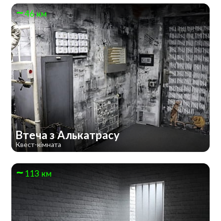
46 км
Втеча з Алькатрасу
Квест-кімната
113 км