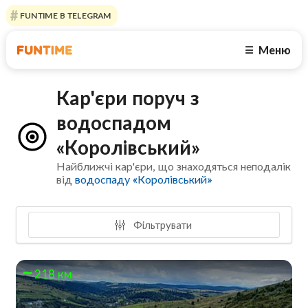
FUNTIME В TELEGRAM
Меню
☰
Кар'єри поруч з
водоспадом
«Королівський»
Найближчі кар'єри, що знаходяться неподалік
від
водоспаду «Королівський»
Фільтрувати
218 км