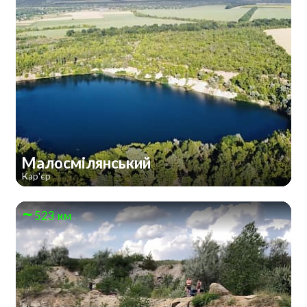
Малосмілянський
Кар'єр
523 км