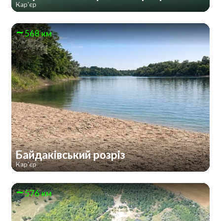
Кар'єр
568 км
Байдаківський розріз
Кар'єр
576 км