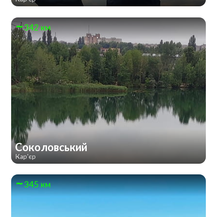
342 км
Соколовський
Кар'єр
345 км