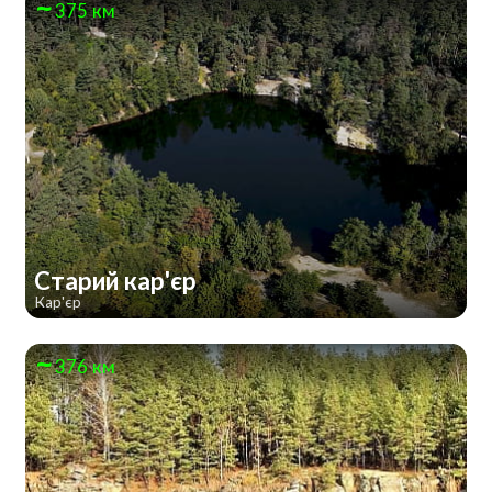
375 км
Старий кар'єр
Кар'єр
376 км