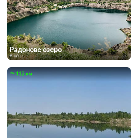
Радонове озеро
Кар'єр
412 км