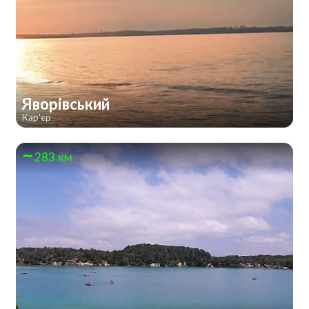
Яворівський
Кар'єр
283 км