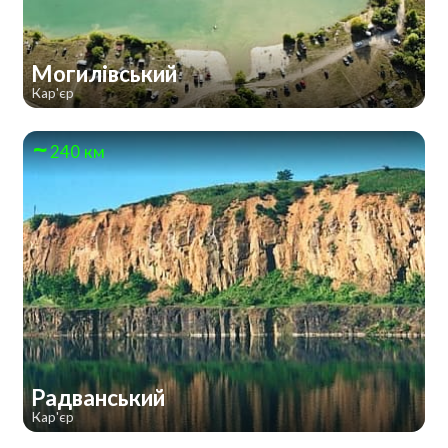
Могилівський
Кар'єр
240 км
Радванський
Кар'єр