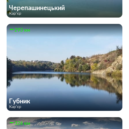
Черепашинецький
Кар'єр
293 км
Губник
Кар'єр
326 км