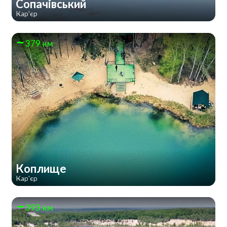
Сопачівський
Кар'єр
379 км
Коплище
Кар'єр
393 км