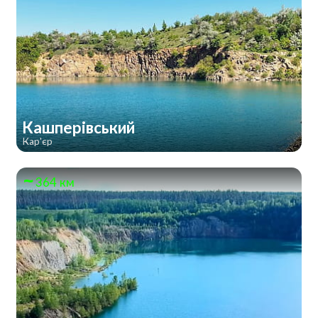
Кашперівський
Кар'єр
364 км