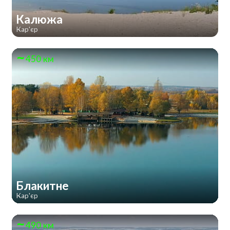
Калюжа
Кар'єр
450 км
Блакитне
Кар'єр
490 км