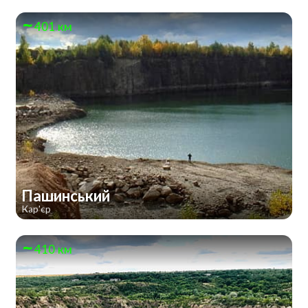
401 км
Пашинський
Кар'єр
410 км