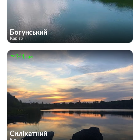
Богунський
Кар'єр
341 км
Силікатний
Кар'єр