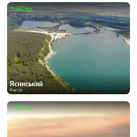
240 км
Ясниський
Кар'єр
257 км