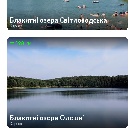
Блакитні озера Світловодська
Кар'єр
598 км
Блакитні озера Олешні
Кар'єр