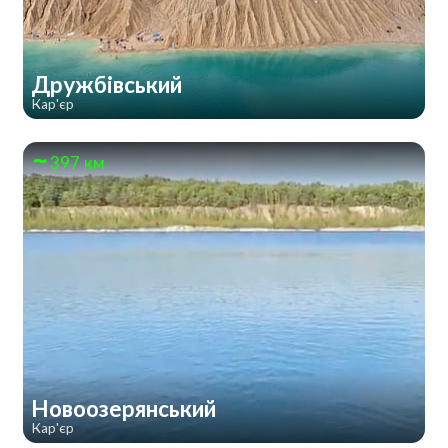
Дружбівський
Кар'єр
397 км
Новоозерянський
Кар'єр