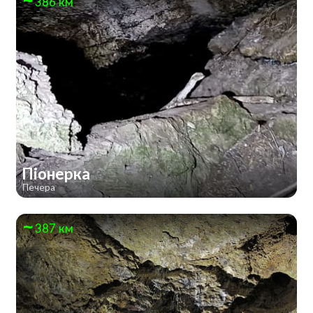
386 км
Піонерка
Печера
387 км