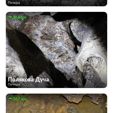
Печера
366 км
Полякова Дуча
Печера
367 км