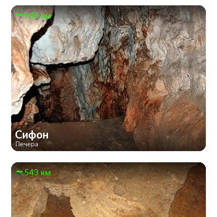
543 км
Сифон
Печера
543 км