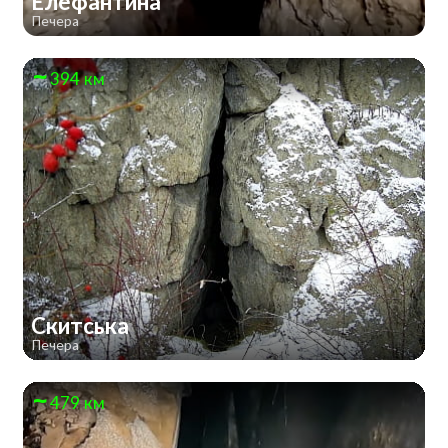
Елефантина
Печера
394 км
Скитська
Печера
479 км