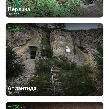
Перлина
Печера
358 км
Атлантида
Печера
358 км