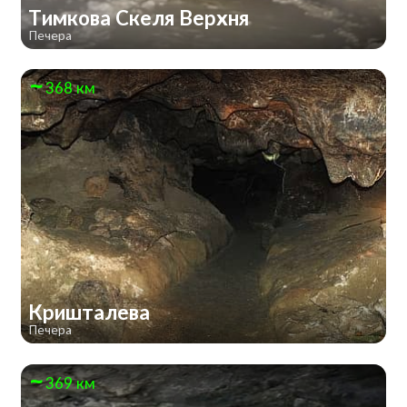
Тимкова Скеля Верхня
Печера
368 км
Кришталева
Печера
369 км