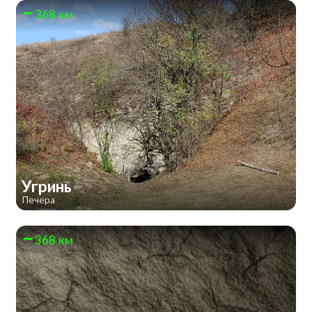
368 км
Угринь
Печера
368 км