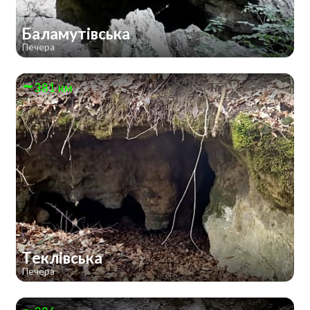
Баламутівська
Печера
381 км
Теклівська
Печера