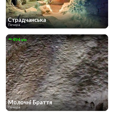
Страдчанська
Печера
494 км
Молочні Браття
Печера