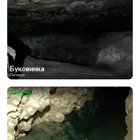
Буковинка
Печера
372 км