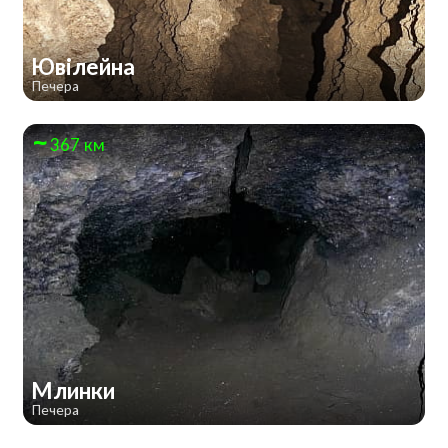
Ювілейна
Печера
367 км
Млинки
Печера