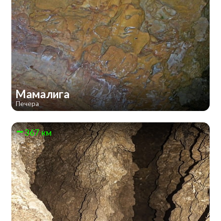
Мамалига
Печера
367 км