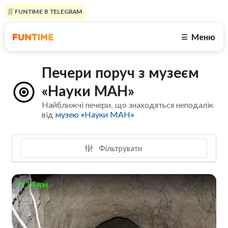
FUNTIME В TELEGRAM
Меню
☰
Печери поруч з музеєм
«Науки МАН»
Найближчі печери, що знаходяться неподалік
від
музею «Науки МАН»
Фільтрувати
14 км