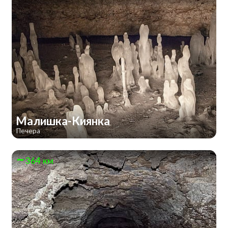
Малишка-Киянка
Печера
364 км