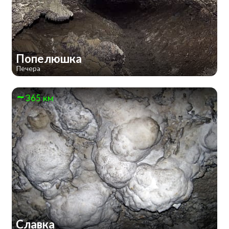
Попелюшка
Печера
365 км
Славка