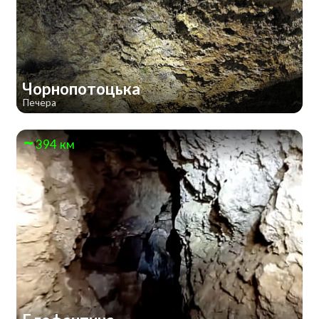
Чорнопотоцька
Печера
394 км