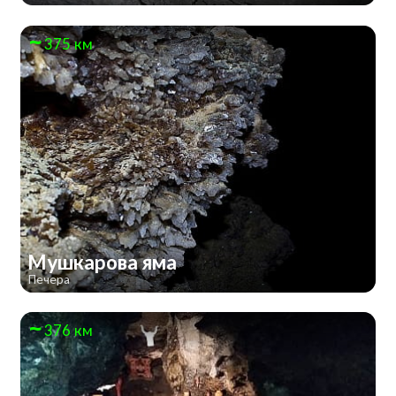
375 км
Мушкарова яма
Печера
376 км