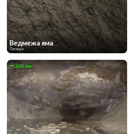
Ведмежа яма
Печера
368 км