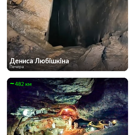
Дениса Любішкіна
Печера
482 км