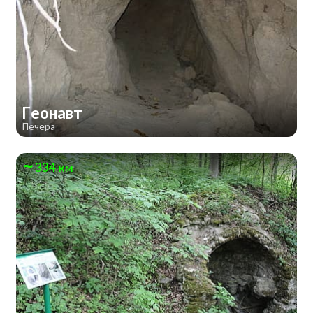
Геонавт
Печера
334 км