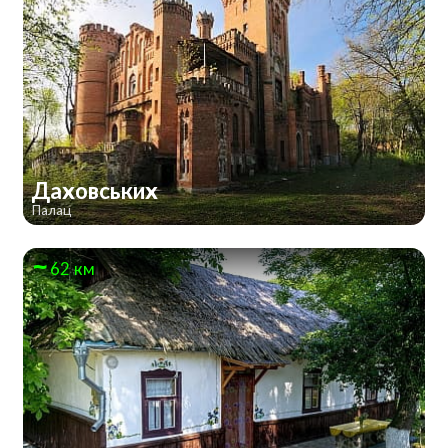
Даховських
Палац
62 км