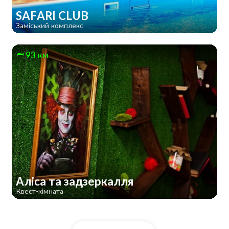
SAFARI CLUB
Заміський комплекс
93 км
Алiса та задзеркалля
Квест-кімната