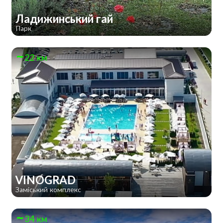
Ладижинський гай
Парк
22 км
VINOGRAD
Заміський комплекс
34 км