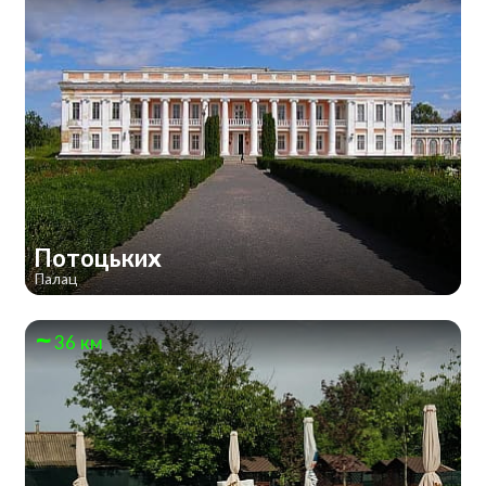
Потоцьких
Палац
36 км