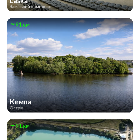
Laska
Заміський комплекс
91 км
Кемпа
Острів
91 км