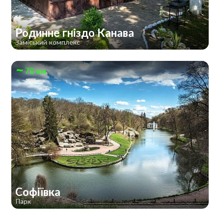
Родинне гніздо Канава
Заміський комплекс
70 км
Софіївка
Парк