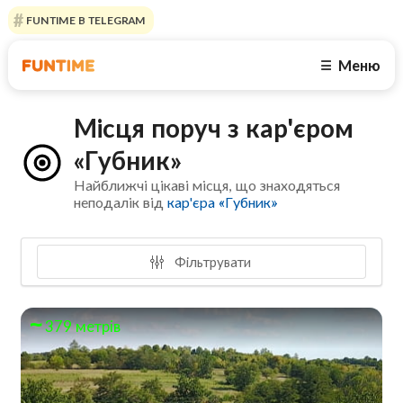
FUNTIME В TELEGRAM
Меню
☰
Місця поруч з кар'єром
«Губник»
Найближчі цікаві місця, що знаходяться
неподалік від
кар'єра «Губник»
Фільтрувати
379 метрів