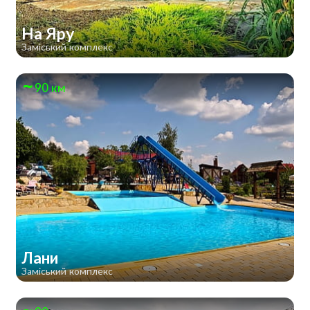
На Яру
Заміський комплекс
90 км
Лани
Заміський комплекс