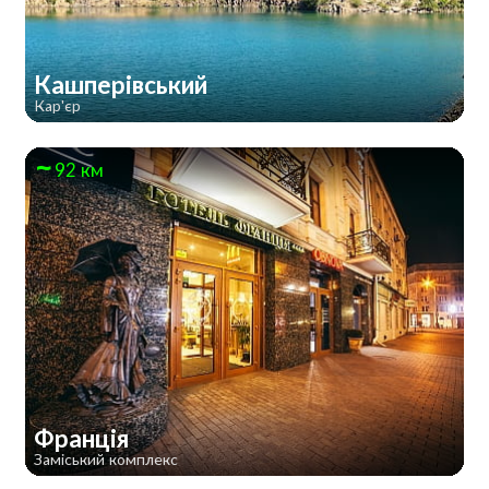
Кашперівський
Кар'єр
92 км
Франція
Заміський комплекс