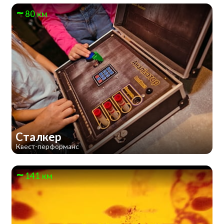
80 км
Сталкер
Квест-перформанс
141 км