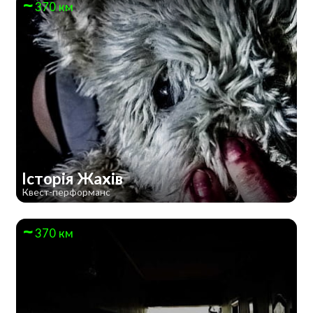
370 км
Історія Жахів
Квест-перформанс
370 км