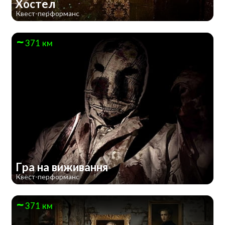
Хостел
Квест-перформанс
371 км
Гра на виживання
Квест-перформанс
371 км