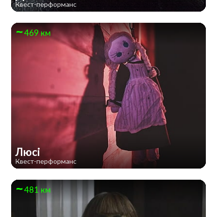
Квест-перформанс
469 км
Люсі
Квест-перформанс
481 км