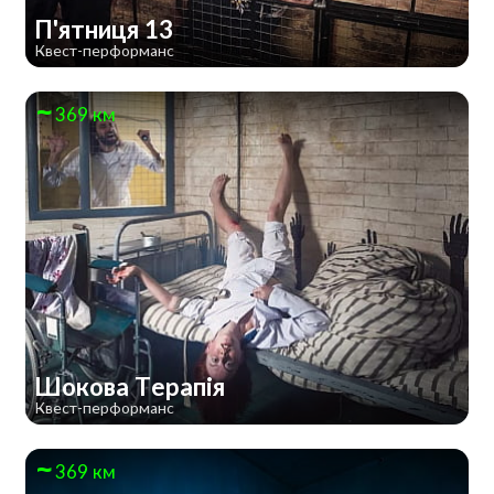
П'ятниця 13
Квест-перформанс
369 км
Шокова Терапія
Квест-перформанс
369 км