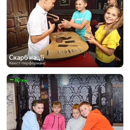
Скарб нації
Квест-перформанс
80 км