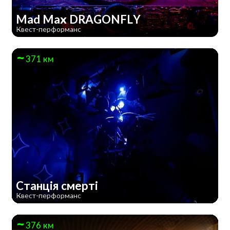
Mad Max DRAGONFLY
Квест-перформанс
371 км
Станція смерті
Квест-перформанс
376 км