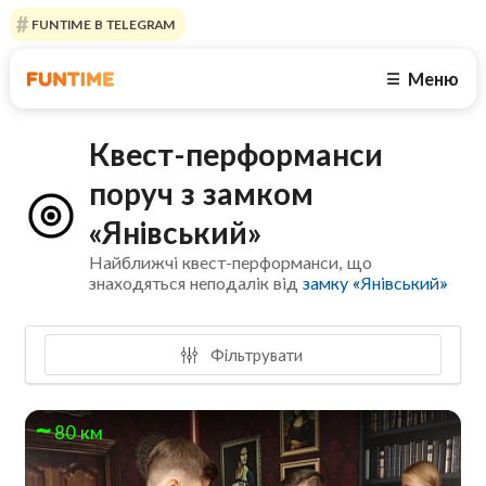
FUNTIME В TELEGRAM
Меню
☰
Квест-перформанси
поруч з замком
«Янівський»
Найближчі квест-перформанси, що
знаходяться неподалік від
замку «Янівський»
Фільтрувати
80 км