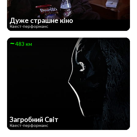
Дуже страшне кiно
Квест-перформанс
483 км
Загробний Світ
Квест-перформанс