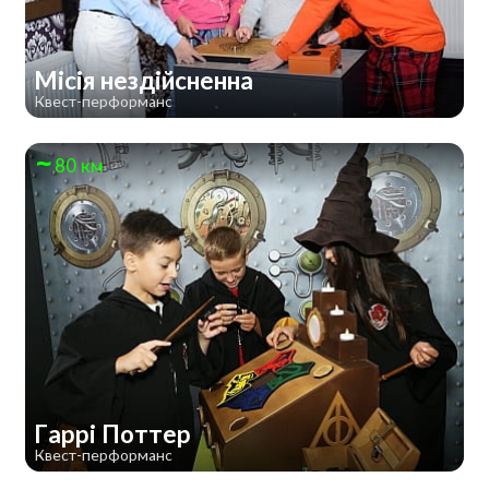
Місія нездійсненна
Квест-перформанс
80 км
Гаррі Поттер
Квест-перформанс