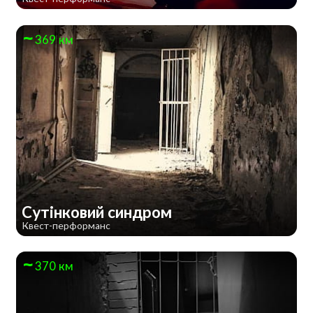
369 км
Сутінковий синдром
Квест-перформанс
370 км