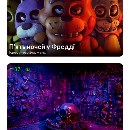
П'ять ночей у Фредді
Квест-перформанс
371 км