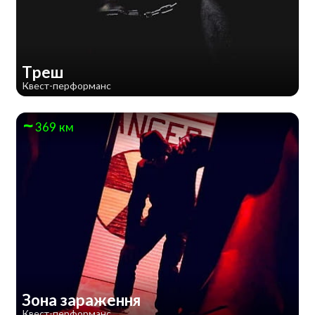
Треш
Квест-перформанс
369 км
Зона зараження
Квест-перформанс