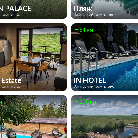
N PALACE
Пляж
 комплекс
Заміський комплекс
84 км
 Estate
IN HOTEL
 комплекс
Заміський комплекс
м
100 км