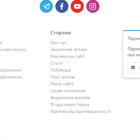
Сторінки
Підпи
а
Про нас
Підпи
та мистецтво
Зворотний зв'язок
про но
Реклама на сайті
Статті
відпочинок
Публікації
відпочинок
Прес-релізи
Мапа сайту
Цікаві посилання
Видалення відгуків
Угода користувача
Відмова від відповідальності