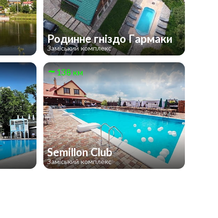
Родинне гніздо Гармаки
Заміський комплекс
138 км
Semillon Club
Заміський комплекс