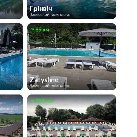
Грінвіч
Заміський комплекс
89 км
Zatyshne
Заміський комплекс
104 км