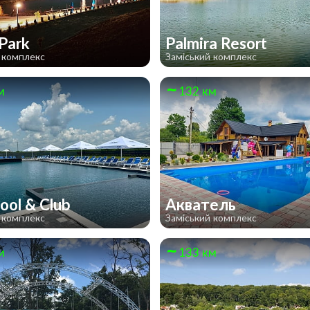
 Park
Palmira Resort
 комплекс
Заміський комплекс
м
132 км
ool & Club
Акватель
 комплекс
Заміський комплекс
м
133 км