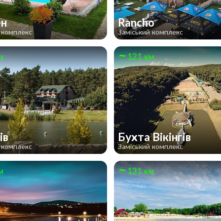
ен
Rancho
 комплекс
Заміський комплекс
м
121 км
ів
Бухта Вікінгів
 комплекс
Заміський комплекс
м
131 км