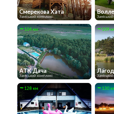
Смерекова Хата
Волл
Заміський комплекс
Заміський
104 км
109 к
АТК Дача
Лагод
Заміський комплекс
Заміський
128 км
130 к