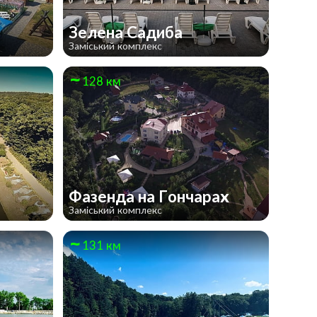
Зелена Садиба
Заміський комплекс
128 км
Фазенда на Гончарах
Заміський комплекс
131 км