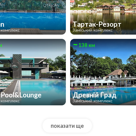
an
Тартак-Резорт
 комплекс
Заміський комплекс
м
138 км
l Pool&Lounge
Древній Град
 комплекс
Заміський комплекс
показати ще