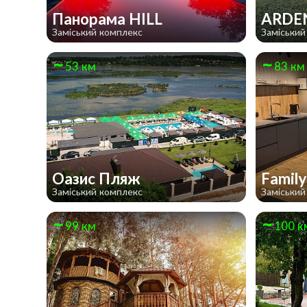
Панорама HILL
ARDE
Заміський комплекс
Заміський
53 км
83 км
Оазис Пляж
Family
Заміський комплекс
Заміський
99 км
100 к