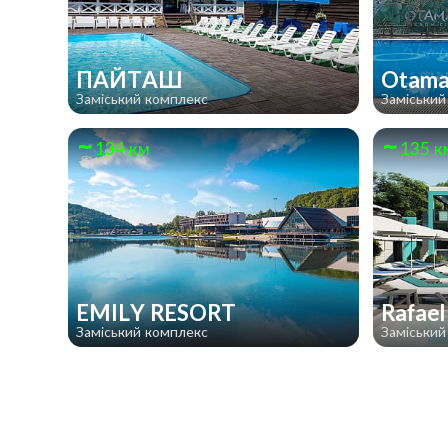
ПАЙТАШ
Otam
Заміський комплекс
Заміський
134 км
135 к
EMILY RESORT
Rafae
Заміський комплекс
Заміський