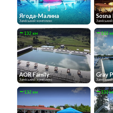
Ягода-Малина
Sosna
Заміський комплекс
Заміський
132 км
132 к
AOR Family
Gray P
Заміський комплекс
Заміський
132 км
133 к