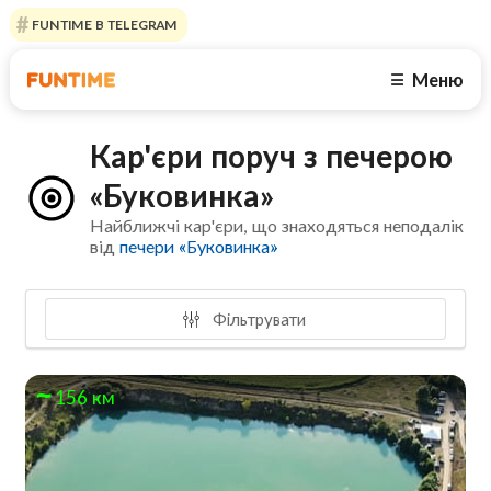
FUNTIME В TELEGRAM
Меню
☰
Кар'єри поруч з печерою
«Буковинка»
Найближчі кар'єри, що знаходяться неподалік
від
печери «Буковинка»
Фільтрувати
156 км