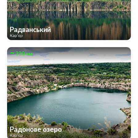
Радванський
Кар'єр
330 км
Радонове озеро
Кар'єр