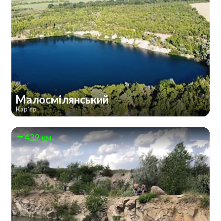
Малосмілянський
Кар'єр
439 км