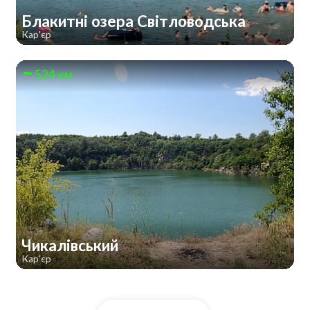
Блакитні озера Світловодська
Кар'єр
524 км
Чикалівський
Кар'єр