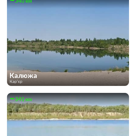
340 км
Калюжа
Кар'єр
341 км