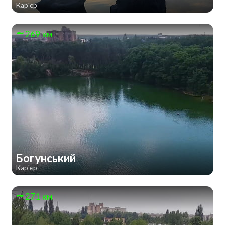
Кар'єр
269 км
Богунський
Кар'єр
271 км