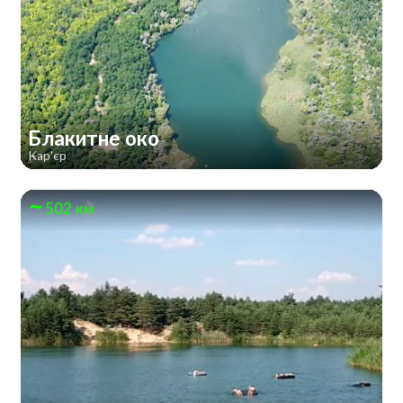
Блакитне око
Кар'єр
502 км