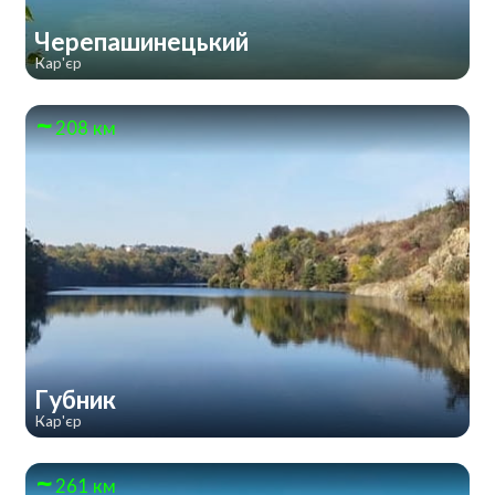
Черепашинецький
Кар'єр
208 км
Губник
Кар'єр
261 км