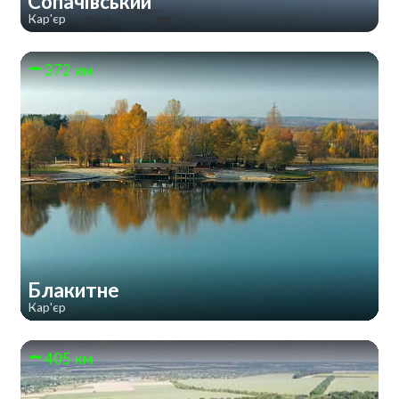
Сопачівський
Кар'єр
372 км
Блакитне
Кар'єр
405 км