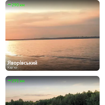
290 км
Яворівський
Кар'єр
291 км