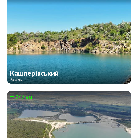
Кашперівський
Кар'єр
267 км