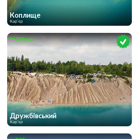
Коплище
Кар'єр
339 км
Дружбівський
Кар'єр