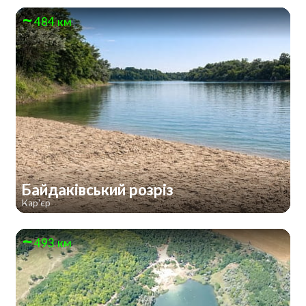
484 км
Байдаківський розріз
Кар'єр
493 км