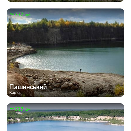
337 км
Пашинський
Кар'єр
337 км