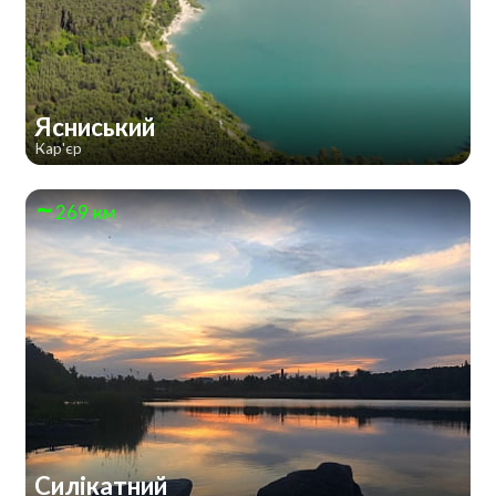
Ясниський
Кар'єр
269 км
Силікатний