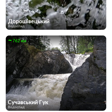
Дорошівецький
Водоспад
762 км
Сучавський Гук
Водоспад