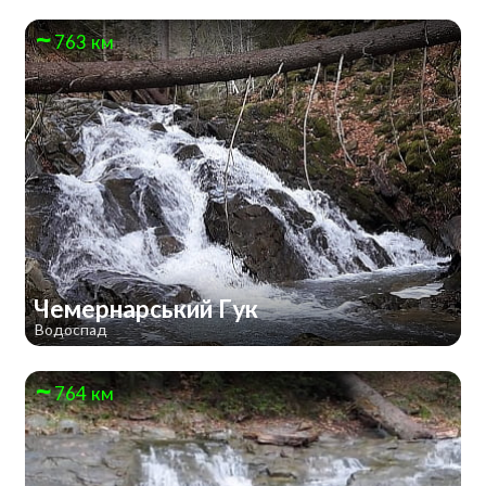
763 км
Чемернарський Гук
Водоспад
764 км