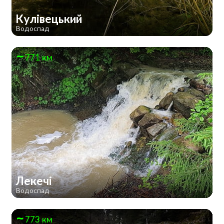
Кулівецький
Водоспад
771 км
Лекечі
Водоспад
773 км