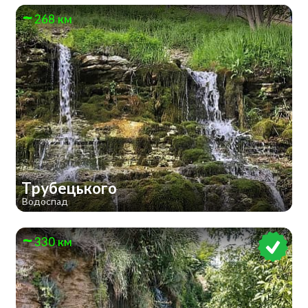
268 км
Трубецького
Водоспад
330 км