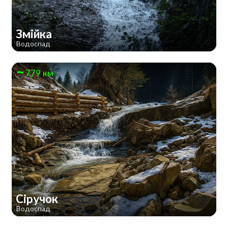
Змійка
Водоспад
779 км
Сіручок
Водоспад