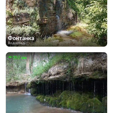
Фонтанка
Водоспад
352 км