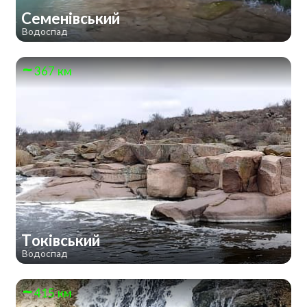
Семенівський
Водоспад
367 км
Токівський
Водоспад
415 км