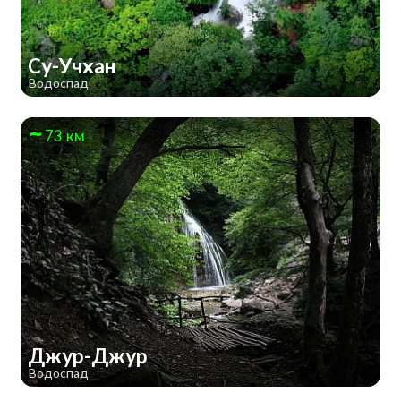
Су-Учхан
Водоспад
73 км
Джур-Джур
Водоспад