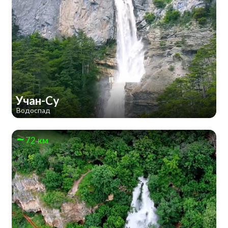
Учан-Су
Водоспад
72 км