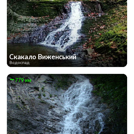
Скакало Виженський
Водоспад
779 км