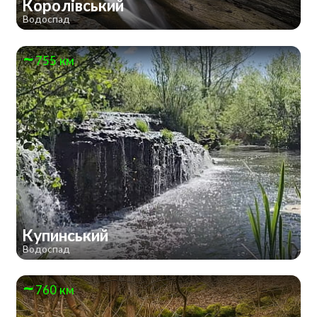
Королівський
Водоспад
755 км
Купинський
Водоспад
760 км