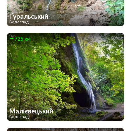
Ґуральський
Водоспад
725 км
Малієвецький
Водоспад