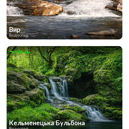
Вир
Водоспад
696 км
Кельменецька Бульбона
Водоспад