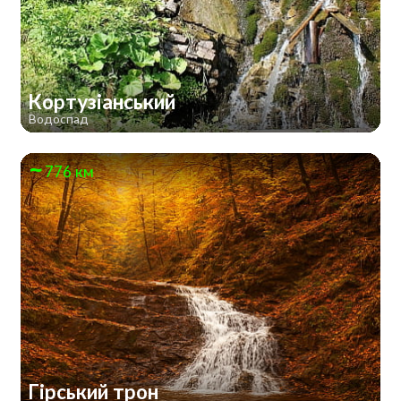
Кортузіанський
Водоспад
776 км
Гірський трон