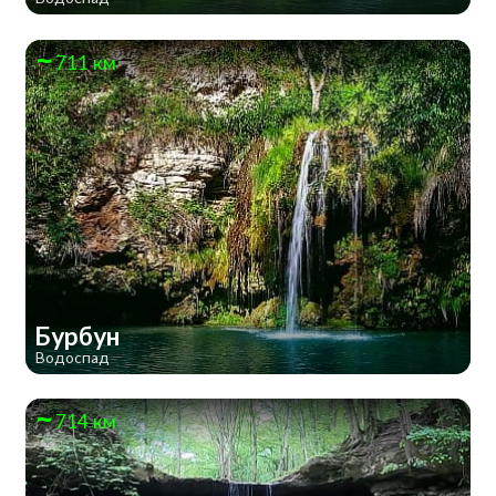
711 км
Бурбун
Водоспад
714 км