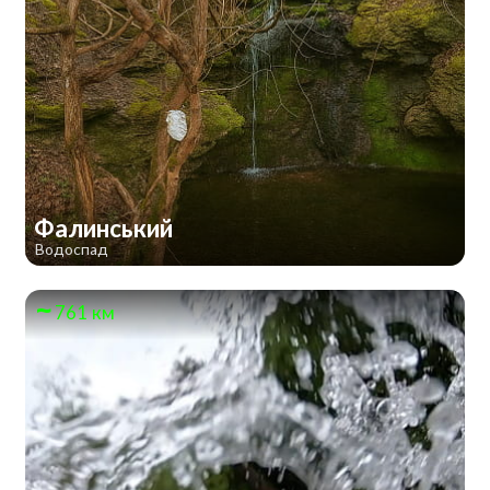
Фалинський
Водоспад
761 км