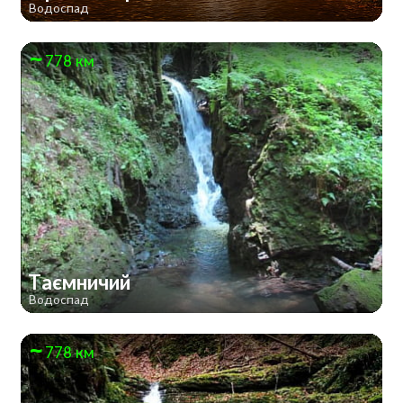
Водоспад
778 км
Таємничий
Водоспад
778 км