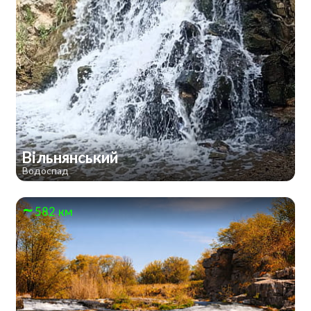
Вільнянський
Водоспад
582 км