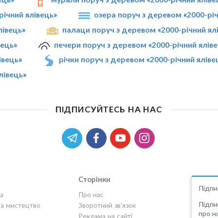
річний ялівець»
озера поруч з деревом «2000-річ
лівець»
палаци поруч з деревом «2000-річний ял
вець»
печери поруч з деревом «2000-річний ялів
івець»
річки поруч з деревом «2000-річний яліве
лівець»
ПІДПИСУЙТЕСЬ НА НАС
Сторінки
Підпи
а
Про нас
Підпи
та мистецтво
Зворотний зв'язок
про но
Реклама на сайті