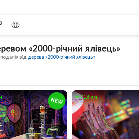
еревом «2000-річний ялівець»
еподалік від
дерева «2000-річний ялівець»
м
718 км