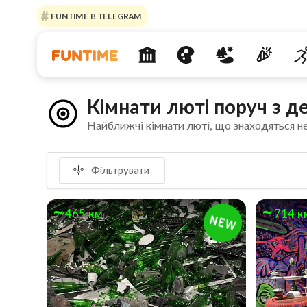
FUNTIME В TELEGRAM
Кімнати люті поруч з д
Найближчі кімнати люті, що знаходяться н
Фільтрувати
465 км
714 к