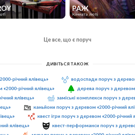
ROY
РАЖ
юті
Кімната люті
Це все, що є поруч
ДИВІТЬСЯ ТАКОЖ
2000-річний ялівець»
водоспади поруч з деревом
 «2000-річний ялівець»
дерева поруч з деревом 
річний ялівець»
заміські комплекси поруч з дере
вець»
каньйони поруч з деревом «2000-річний ял
івець»
квест ігри поруч з деревом «2000-річний 
ний ялівець»
квест-перформанси поруч з дерево
ець»
мурали поруч з деревом «2000-річний яліве