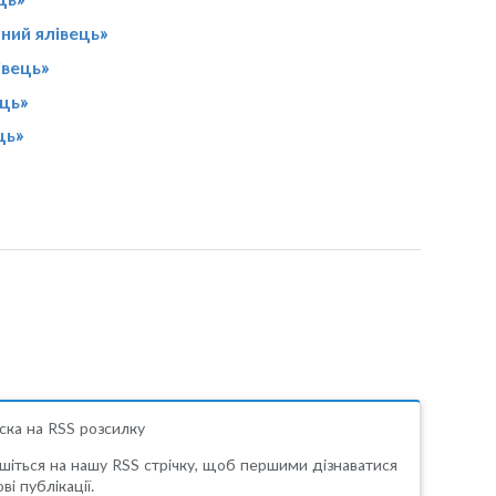
ний ялівець»
івець»
ець»
ць»
ска на RSS розсилку
шіться на нашу RSS стрічку, щоб першими дізнаватися
ві публікації.