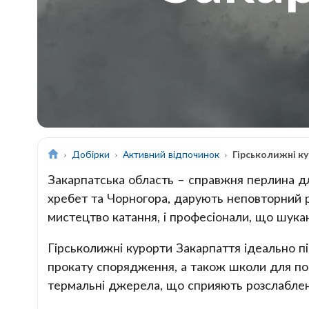
Добірки
Активний відпочинок
Гірськолижні к
Закарпатська область – справжня перлина дл
хребет та Чорногора, дарують неповторний ре
мистецтво катання, і професіонали, що шукаю
Гірськолижні курорти Закарпаття ідеально п
прокату спорядження, а також школи для поч
термальні джерела, що сприяють розслабленню