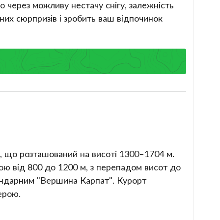
 через можливу нестачу снігу, залежність
их сюрпризів і зробить ваш відпочинок
, що розташований на висоті 1300–1704 м.
иною від 800 до 1200 м, з перепадом висот до
гендарним "Вершина Карпат". Курорт
ерою.