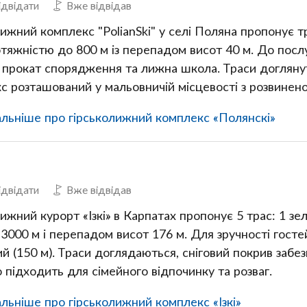
ідвідати
Вже відвідав
ижний комплекс "PolianSki" у селі Поляна пропонує тр
отяжністю до 800 м із перепадом висот 40 м. До послуг
 прокат спорядження та лижна школа. Траси доглянут
с розташований у мальовничій місцевості з розвинен
льніше про гірськолижний комплекс «Полянскі»
ідвідати
Вже відвідав
ижний курорт «Ізкі» в Карпатах пропонує 5 трас: 1 зел
3000 м і перепадом висот 176 м. Для зручності гостей
й (150 м). Траси доглядаються, сніговий покрив забе
 підходить для сімейного відпочинку та розваг.
ьніше про гірськолижний комплекс «Ізкі»