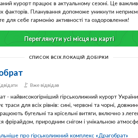
ний курорт працює в актуальному сезоні. Це важливо
их факторів. Планування допоможе уникнути неприємн
те для себе гармонію активності та оздоровлення!
Переглянути усі місця на карті
СПИСОК ВСІХ ЛОКАЦІЙ ДОБІРКИ
обрат
ідвідати
Вже відвідав
ат - найвисокогірніший гірськолижний курорт України
 траси для всіх рівнів: сині, червоні та чорні, довж
Працюють бугельні та крісельні витяги, включно з ле
ся фрірайдом, природним снігом і унікальною атмосф
льніше про гірськолижний комплекс «Драгобрат»