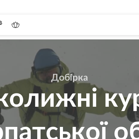
Добірка
ьколижні ку
патської о