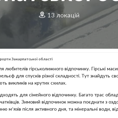
13 локацій
урорти Закарпатської області
я любителів гірськолижного відпочинку. Гірські мас
льєф для спусків різної складності. Тут знайдуть сво
ть викликів на крутих схилах.
ідходять для сімейного відпочинку. Багато трас обл
атківців. Зимовий відпочинок можна поєднати з озд
 м’язів після активного дня, та мінеральні води, ві