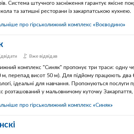
ів. Система штучного засніження гарантує якісне пок
кола та затишні ресторани із закарпатською кухнею.
льніше про гірськолижний комплекс «Воєводино»
к
ідвідати
Вже відвідав
ижний комплекс "Синяк" пропонує три траси: одну чер
0 м, перепад висот 50 м). Для підйому працюють два б
ологі, ідеальні для навчання. Пропонуються послуги
с розташований у мальовничому куточку Закарпаття, п
льніше про гірськолижний комплекс «Синяк»
нскі