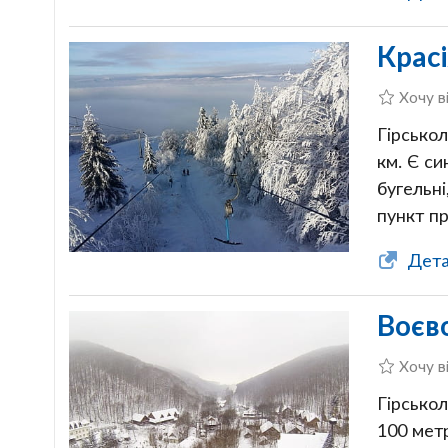
Крас
Хочу в
Гірсько
км. Є си
бугельн
пункт п
Дета
Воєв
Хочу в
Гірсько
100 метр