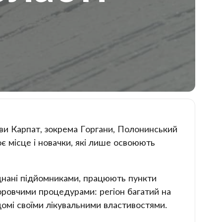
иви Карпат, зокрема Горгани, Полонинський
є місце і новачки, які лише освоюють
аднані підйомниками, працюють пункти
оровчими процедурами: регіон багатий на
домі своїми лікувальними властивостями.