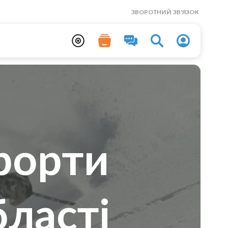
ЗВОРОТНИЙ ЗВ'ЯЗОК
рорти
бласті