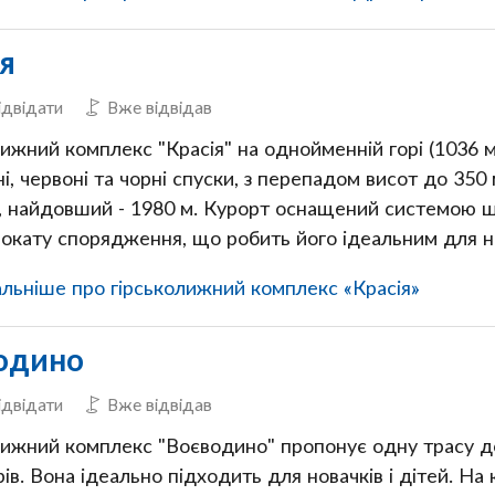
ія
ідвідати
Вже відвідав
лижний комплекс "Красія" на однойменній горі (1036 
ні, червоні та чорні спуски, з перепадом висот до 350 
і, найдовший - 1980 м. Курорт оснащений системою ш
рокату спорядження, що робить його ідеальним для но
льніше про гірськолижний комплекс «Красія»
одино
ідвідати
Вже відвідав
лижний комплекс "Воєводино" пропонує одну трасу д
ів. Вона ідеально підходить для новачків і дітей. Н