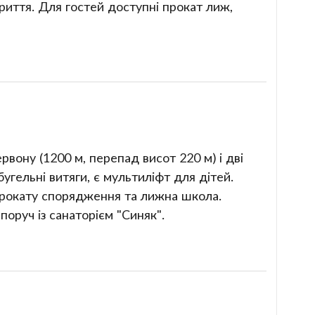
риття. Для гостей доступні прокат лиж,
вону (1200 м, перепад висот 220 м) і дві
угельні витяги, є мультиліфт для дітей.
 прокату спорядження та лижна школа.
оруч із санаторієм "Синяк".