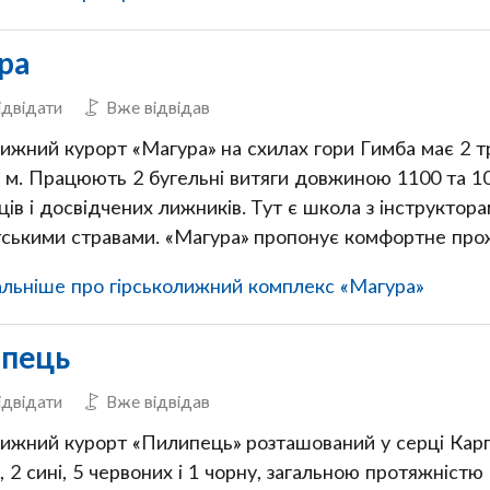
ра
ідвідати
Вже відвідав
ижний курорт «Магура» на схилах гори Гимба має 2 т
 м. Працюють 2 бугельні витяги довжиною 1100 та 10
ців і досвідчених лижників. Тут є школа з інструктор
тськими стравами. «Магура» пропонує комфортне про
льніше про гірськолижний комплекс «Магура»
пець
ідвідати
Вже відвідав
лижний курорт «Пилипець» розташований у серці Карпа
, 2 сині, 5 червоних і 1 чорну, загальною протяжніст