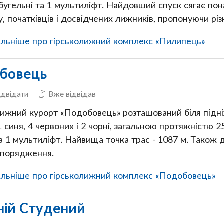
 бугельні та 1 мультиліфт. Найдовший спуск сягає по
, початківців і досвідчених лижників, пропонуючи різ
льніше про гірськолижний комплекс «Пилипець»
бовець
ідвідати
Вже відвідав
лижний курорт «Подобовець» розташований біля підніж
1 синя, 4 червоних і 2 чорні, загальною протяжністю 
а 1 мультиліфт. Найвища точка трас - 1087 м. Також 
спорядження.
льніше про гірськолижний комплекс «Подобовець»
ній Студений