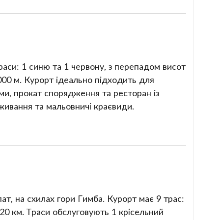
раси: 1 синю та 1 червону, з перепадом висот
00 м. Курорт ідеально підходить для
ами, прокат спорядження та ресторан із
живання та мальовничі краєвиди.
т, на схилах гори Гимба. Курорт має 9 трас:
ю 20 км. Траси обслуговують 1 крісельний