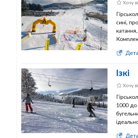
Хочу в
Гірськол
сині, пр
катання,
Комплек
Дета
Ізкі
Хочу в
Гірськол
1000 до 
бугельни
ідеально
Детал