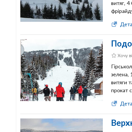
витяг, 4
фрірайду
Дета
Подо
Хочу в
Гірсько
зелена, 
витяги т
прокат 
Дета
Верх