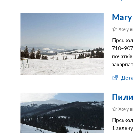
Магу
Хочу в
Гірськол
710–907
початків
закарпа
Дета
Пили
Хочу в
Гірсько
1 зелену