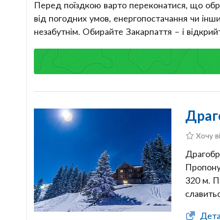
Перед поїздкою варто переконатися, що обра
від погодних умов, енергопостачання чи інш
незабутнім. Обирайте Закарпаття – і відкрий
Драг
Хочу в
Драгобр
Пропонує
320 м. 
славить
Дета