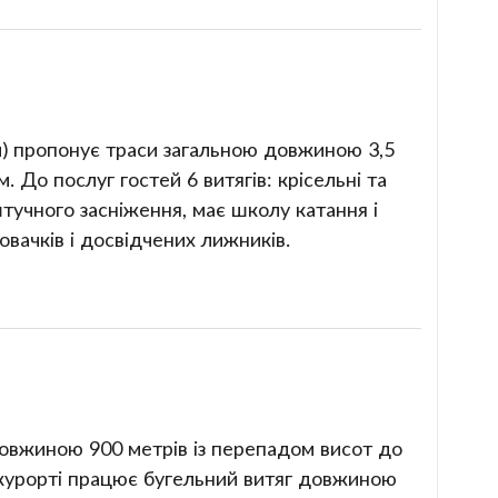
м) пропонує траси загальною довжиною 3,5
м. До послуг гостей 6 витягів: крісельні та
тучного засніження, має школу катання і
вачків і досвідчених лижників.
овжиною 900 метрів із перепадом висот до
а курорті працює бугельний витяг довжиною