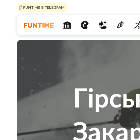
FUNTIME В TELEGRAM
Гірс
Закар