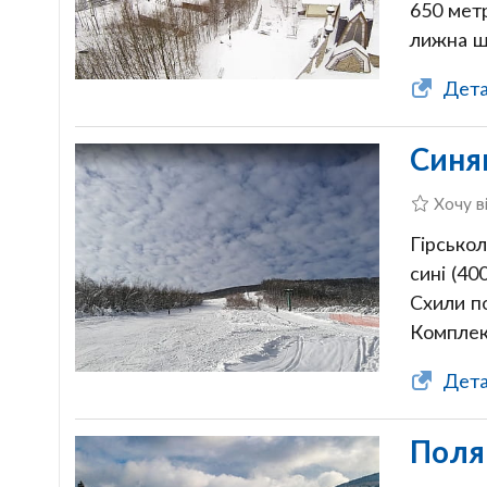
650 метр
лижна ш
Дета
Синя
Хочу в
Гірськол
сині (40
Схили п
Комплек
Дета
Поля