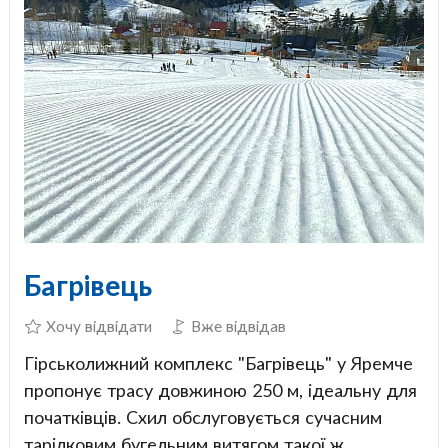
Багрівець
Хочу відвідати
Вже відвідав
Гірськолижний комплекс "Багрівець" у Яремче
пропонує трасу довжиною 250 м, ідеальну для
початківців. Схил обслуговується сучасним
тарілковим бугельним витягом такої ж