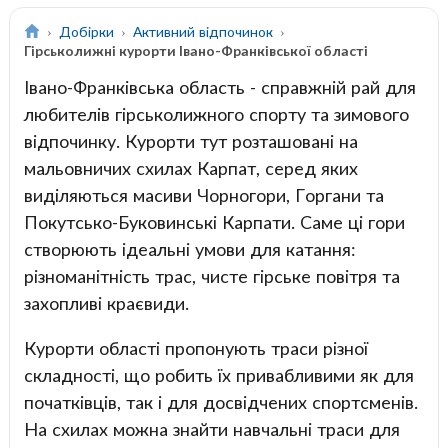
Добірки
Активний відпочинок
Гірськолижні курорти Івано-Франківської області
Івано-Франківська область - справжній рай для
любителів гірськолижного спорту та зимового
відпочинку. Курорти тут розташовані на
мальовничих схилах Карпат, серед яких
виділяються масиви Чорногори, Горгани та
Покутсько-Буковинські Карпати. Саме ці гори
створюють ідеальні умови для катання:
різноманітність трас, чисте гірське повітря та
захопливі краєвиди.
Курорти області пропонують траси різної
складності, що робить їх привабливими як для
початківців, так і для досвідчених спортсменів.
На схилах можна знайти навчальні траси для