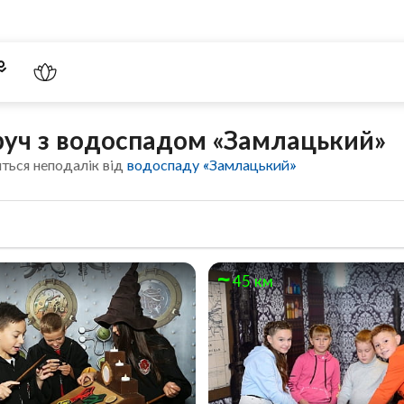
руч з водоспадом «Замлацький»
ться неподалік від
водоспаду «Замлацький»
45 км