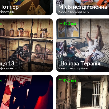
 Поттер
Місія нездійсненна
рформанс
Квест-перформанс
м
490 км
иця 13
Шокова Терапія
рформанс
Квест-перформанс
м
491 км