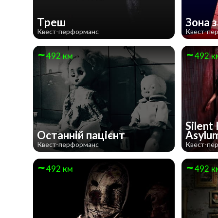
Треш
Зона 
Квест-перформанс
Квест-пе
492 км
492 к
Silent 
Останній пацієнт
Asylu
Квест-перформанс
Квест-пе
492 км
492 к