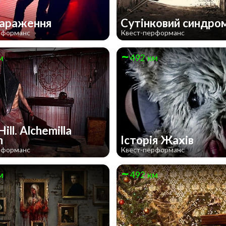
зараження
Сутінковий синдро
рформанс
Квест-перформанс
м
492 км
Hill. Alchemilla
m
Історія Жахів
рформанс
Квест-перформанс
м
492 км