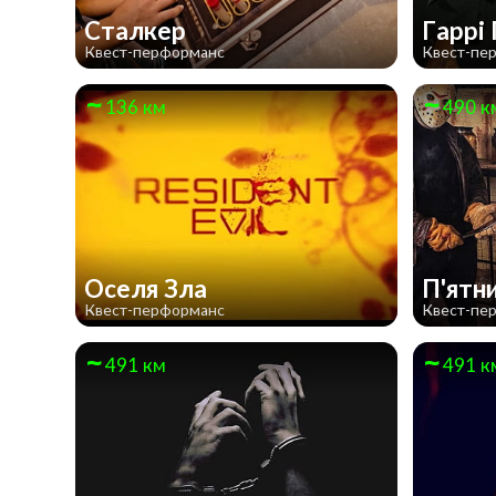
Сталкер
Гаррі
Квест-перформанс
Квест-пе
136 км
490 к
Оселя Зла
П'ятн
Квест-перформанс
Квест-пе
491 км
491 к