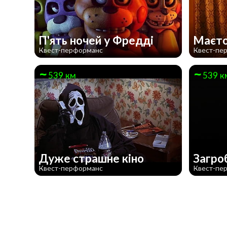
П'ять ночей у Фредді
Маєто
Квест-перформанс
Квест-пе
539 км
539 к
Дуже страшне кiно
Загро
Квест-перформанс
Квест-пе