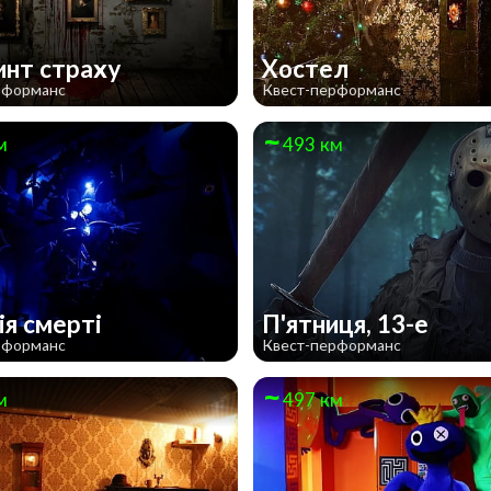
инт страху
Хостел
рформанс
Квест-перформанс
м
493 км
ія смерті
П'ятниця, 13-е
рформанс
Квест-перформанс
м
497 км