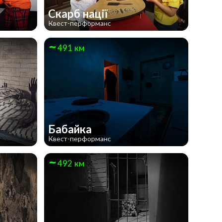
Скарб нації
Квест-перформанс
491 км
Бабайка
Квест-перформанс
492 км