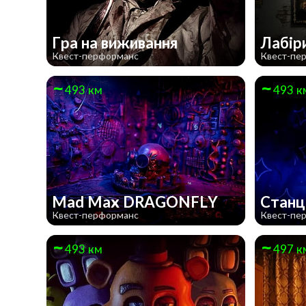
Гра на виживання
Лабір
Квест-перформанс
Квест-пе
493 км
493 к
Mad Max DRAGONFLY
Станц
Квест-перформанс
Квест-пе
493 км
497 к