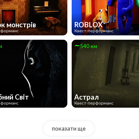
к монстрів
ROBLOX
рформанс
Квест-перформанс
м
540 км
бний Світ
Астрал
рформанс
Квест-перформанс
показати ще