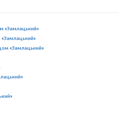
м «Замлацький»
 «Замлацький»
адом «Замлацький»
»
млацький»
ький»