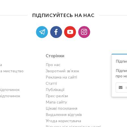
ПІДПИСУЙТЕСЬ НА НАС
Сторінки
Підпи
а
Про нас
Підпи
та мистецтво
Зворотний зв'язок
про но
Реклама на сайті
Статті
відпочинок
Публікації
відпочинок
Прес-релізи
Мапа сайту
Цікаві посилання
Видалення відгуків
Угода користувача
Відмова від відповідальності