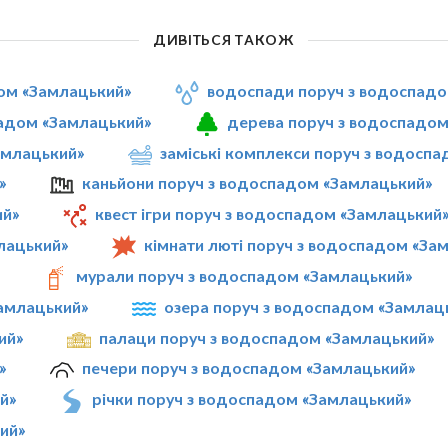
ДИВІТЬСЯ ТАКОЖ
дом «Замлацький»
водоспади поруч з водоспадо
падом «Замлацький»
дерева поруч з водоспадом
Замлацький»
заміські комплекси поруч з водосп
»
каньйони поруч з водоспадом «Замлацький»
ий»
квест ігри поруч з водоспадом «Замлацький
лацький»
кімнати люті поруч з водоспадом «За
»
мурали поруч з водоспадом «Замлацький»
Замлацький»
озера поруч з водоспадом «Замлац
ий»
палаци поруч з водоспадом «Замлацький»
»
печери поруч з водоспадом «Замлацький»
й»
річки поруч з водоспадом «Замлацький»
ий»