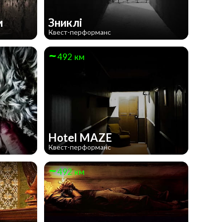
м
Зниклі
Квест-перформанс
492 км
Hotel MAZE
Квест-перформанс
492 км