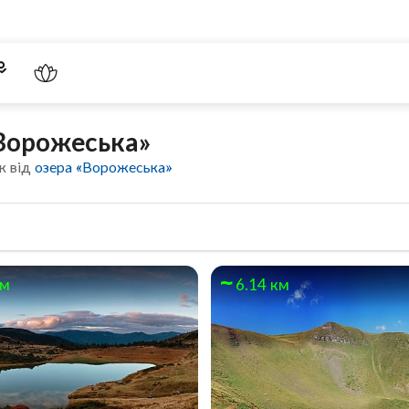
«Ворожеська»
к від
озера «Ворожеська»
км
6.14 км