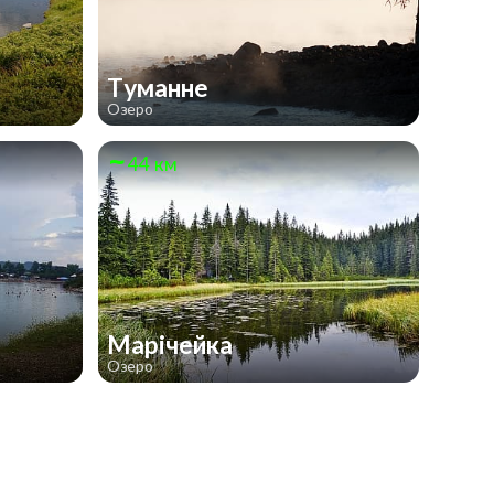
Туманне
Озеро
44 км
Марічейка
Озеро