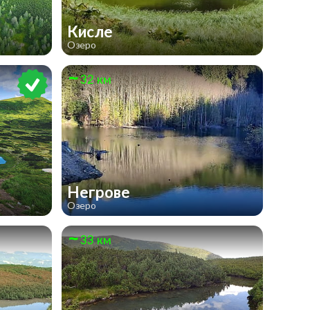
Кисле
Озеро
32 км
Негрове
Озеро
33 км