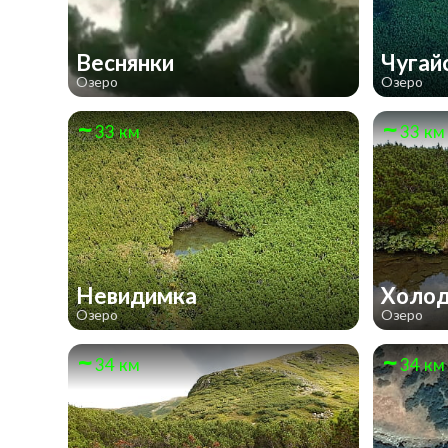
Веснянки
Чугай
Озеро
Озеро
33 км
33 км
Невидимка
Холо
Озеро
Озеро
34 км
34 км