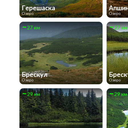
Герешаска
Апши
Озеро
Озеро
27 км
27 км
Брескул
Бреск
Озеро
Озеро
29 км
29 км