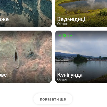
еже
Ведмедиці
Озеро
43 км
ове
Кунігунда
Озеро
показати ще