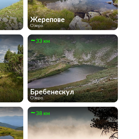
Жерепове
Озеро
33 км
Бребенескул
Озеро
38 км