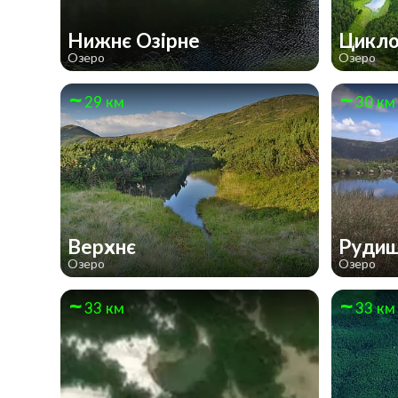
Нижнє Озірне
Цикл
Озеро
Озеро
29 км
30 км
Верхнє
Руди
Озеро
Озеро
33 км
33 км