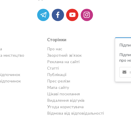
Сторінки
Підпи
а
Про нас
Підпи
та мистецтво
Зворотний зв'язок
про но
Реклама на сайті
Статті
відпочинок
Публікації
відпочинок
Прес-релізи
Мапа сайту
Цікаві посилання
Видалення відгуків
Угода користувача
Відмова від відповідальності