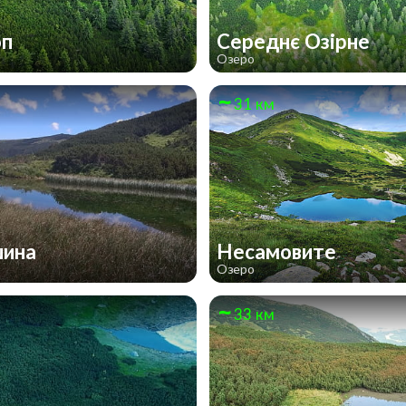
оп
Середнє Озірне
Озеро
31 км
шина
Несамовите
Озеро
33 км