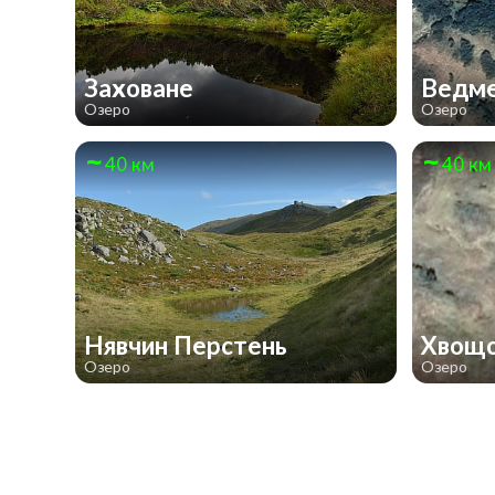
Заховане
Ведм
Озеро
Озеро
40 км
40 км
Нявчин Перстень
Хвощ
Озеро
Озеро