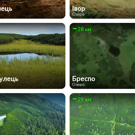
нець
Івор
Озеро
28 км
улeць
Бреспо
Озеро
29 км