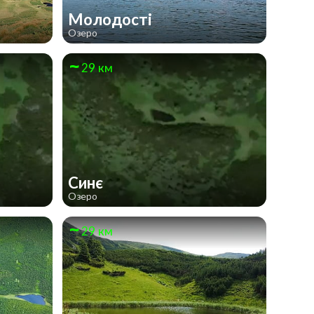
Молодості
Озеро
29 км
Синє
Озеро
29 км