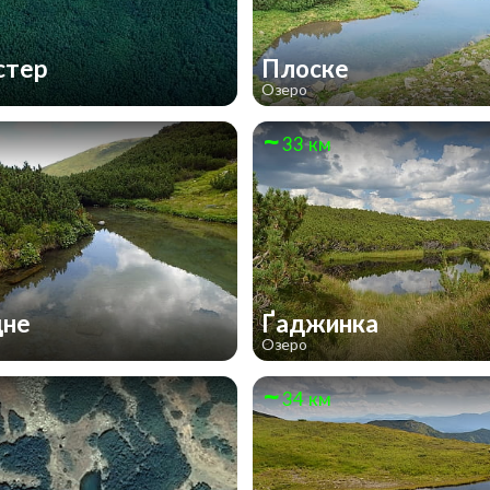
стер
Плоске
Озеро
33 км
дне
Ґаджинка
Озеро
34 км