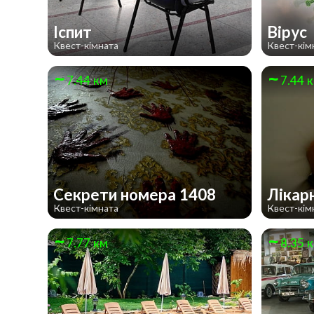
Іспит
Вірус
Квест-кімната
Квест-кім
7.44 км
7.44 
Секрети номера 1408
Лікар
Квест-кімната
Квест-кім
7.77 км
8.35 