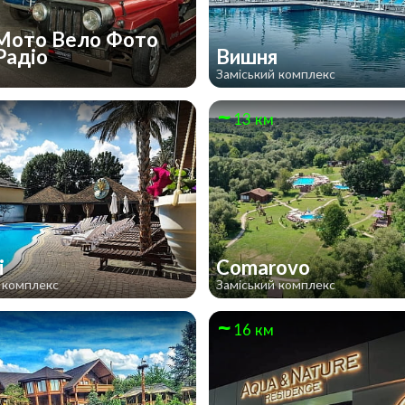
Мото Вело Фото
Радіо
Вишня
Заміський комплекс
13 км
i
Comarovo
 комплекс
Заміський комплекс
16 км