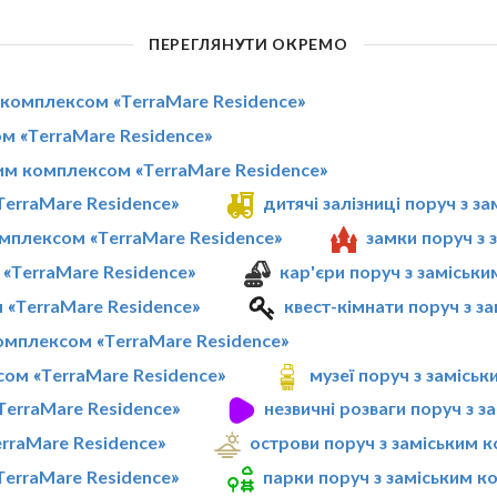
ПЕРЕГЛЯНУТИ ОКРЕМО
м комплексом «TerraMare Residence»
м «TerraMare Residence»
ким комплексом «TerraMare Residence»
TerraMare Residence»
дитячі залізниці поруч з 
омплексом «TerraMare Residence»
замки поруч з 
 «TerraMare Residence»
кар'єри поруч з заміськ
м «TerraMare Residence»
квест-кімнати поруч з з
омплексом «TerraMare Residence»
сом «TerraMare Residence»
музеї поруч з замісь
TerraMare Residence»
незвичні розваги поруч з 
rraMare Residence»
острови поруч з заміським 
TerraMare Residence»
парки поруч з заміським к