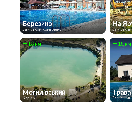
Березино
На Я
Заміський комплекс
Заміський
18 км
18 км
Могилівський
Трав
Кар'єр
Заміський