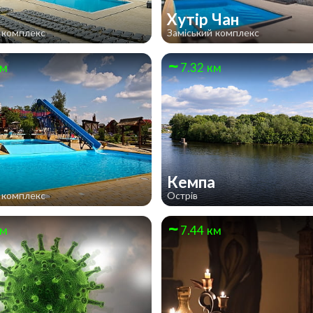
Хутір Чан
 комплекс
Заміський комплекс
км
7.32 км
Кемпа
 комплекс
Острів
км
7.44 км