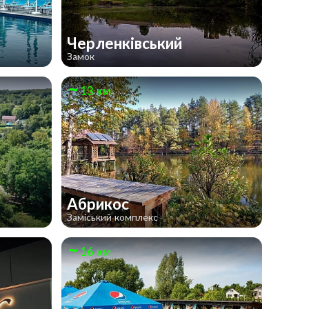
Черленківський
Замок
13 км
Абрикос
Заміський комплекс
16 км