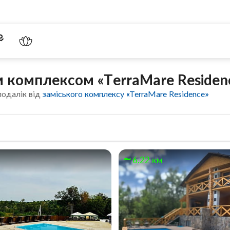
м комплексом «TerraMare Residen
подалік від
заміського комплексу «TerraMare Residence»
м
6.22 км