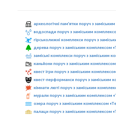
археологічні пам'ятки поруч з заміськи
водоспади поруч з заміським комплексо
гірськолижні комплекси поруч з замісь
дерева поруч з заміським комплексом «
заміські комплекси поруч з заміським к
каньйони поруч з заміським комплексом
квест ігри поруч з заміським комплексо
квест-перформанси поруч з заміським к
кімнати люті поруч з заміським комплек
мурали поруч з заміським комплексом «
озера поруч з заміським комплексом «Te
палаци поруч з заміським комплексом «