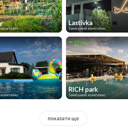
ру
Lastivka
 комплекс
Заміський комплекс
20 км
а
RICH park
 комплекс
Заміський комплекс
показати ще