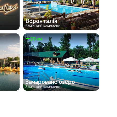
Воронталія
Заміський комплекс
20 км
Зачароване озеро
Заміський комплекс