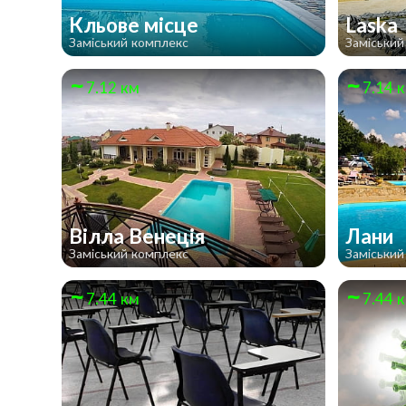
Кльове місце
Laska
Заміський комплекс
Заміський
7.12 км
7.14 
Вілла Венеція
Лани
Заміський комплекс
Заміський
7.44 км
7.44 