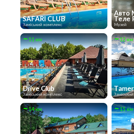
Авто 
SAFARI CLUB
Теле 
Заміський комплекс
Музей
11 км
12 км
Drive Club
Tamer
Заміський комплекс
Заміський
14 км
15 км