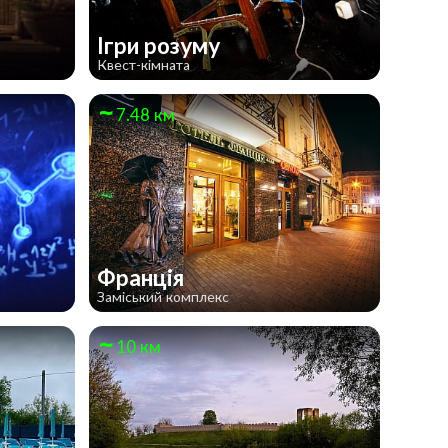
Ігри розуму
Квест-кімната
7.48 км
Франція
Заміський комплекс
10 км