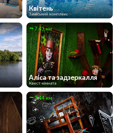
Квітень
Заміський комплекс
7.43 км
Алiса та задзеркалля
Квест-кімната
7.44 км