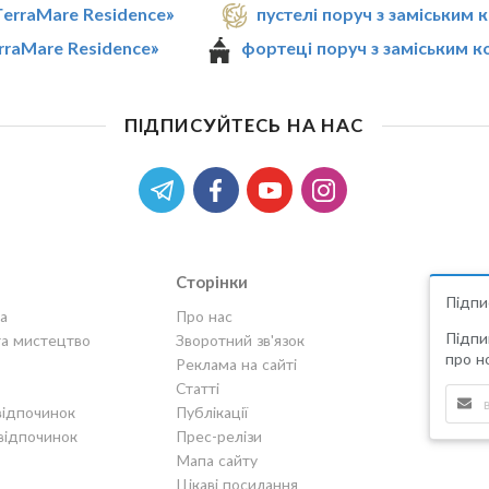
TerraMare Residence»
пустелі поруч з заміським
rraMare Residence»
фортеці поруч з заміським 
ПІДПИСУЙТЕСЬ НА НАС
Сторінки
Підпи
а
Про нас
Підпи
та мистецтво
Зворотний зв'язок
про но
Реклама на сайті
Статті
відпочинок
Публікації
відпочинок
Прес-релізи
Мапа сайту
Цікаві посилання