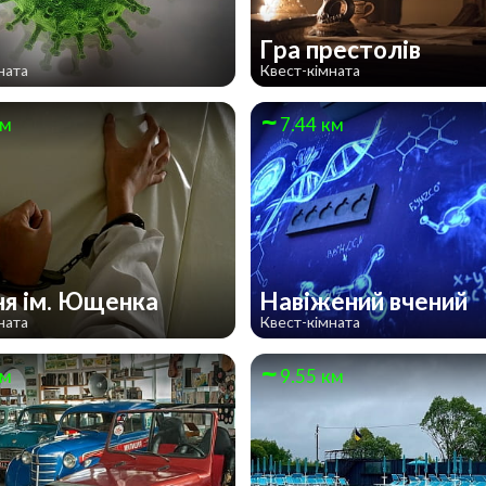
Гра престолів
ната
Квест-кімната
км
7.44 км
ня ім. Ющенка
Навіжений вчений
ната
Квест-кімната
км
9.55 км