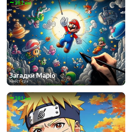
381 км
Загадки Маріо
Квест-гра
381 км