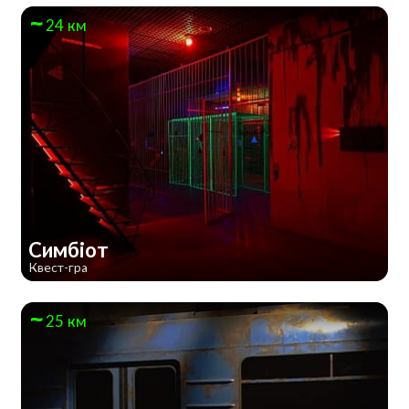
24 км
Симбіот
Квест-гра
25 км