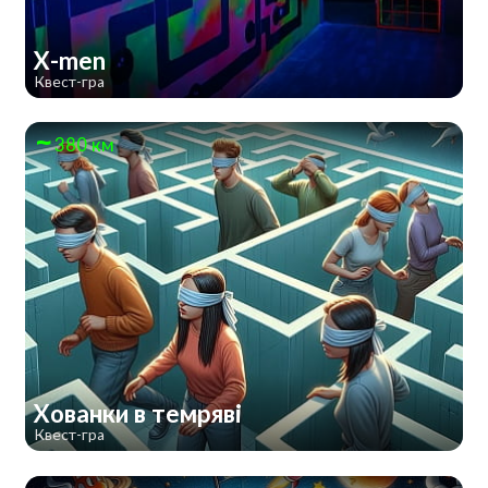
X-men
Квест-гра
380 км
Хованки в темряві
Квест-гра