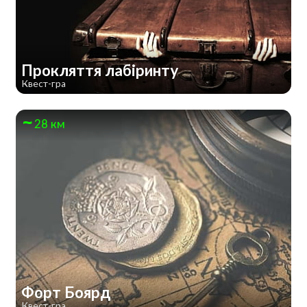
Прокляття лабіринту
Квест-гра
28 км
Форт Боярд
Квест-гра