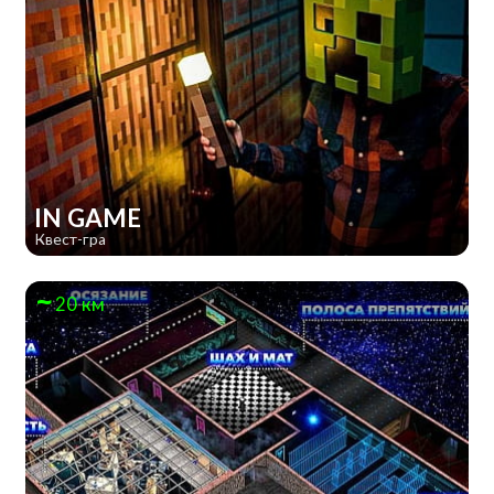
IN GAME
Квест-гра
20 км