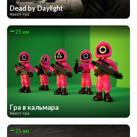
Dead by Daylight
Квест-гра
25 км
Гра в кальмара
Квест-гра
25 км