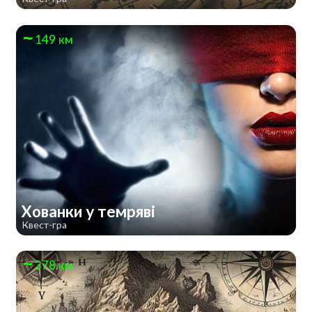
149 км
Хованки у темряві
Квест-гра
378 км