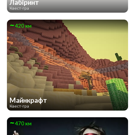
Лабіринт
Квест-гра
420 км
Майнкрафт
Квест-гра
470 км