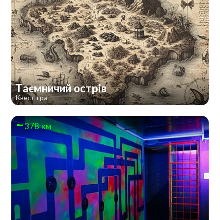
Таємничий острів
Квест-гра
378 км