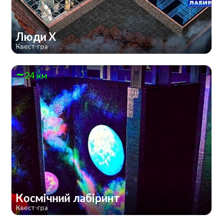
Люди Х
Квест-гра
24 км
Космічний лабіринт
Квест-гра