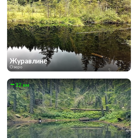
Журавлине
Озеро
32 км