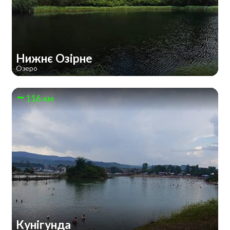
Нижнє Озірне
Озеро
116 км
Кунігунда