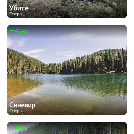
Убите
Озеро
42 км
Синевир
Озеро
43 км