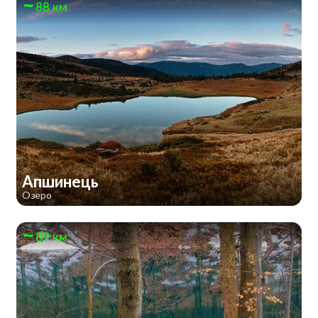
88 км
Апшинець
Озеро
89 км