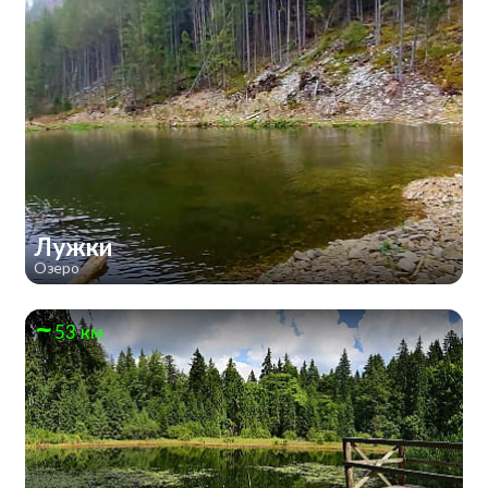
Лужки
Озеро
53 км