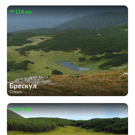
114 км
Брескул
Озеро
114 км