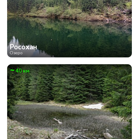
Росохан
Озеро
40 км