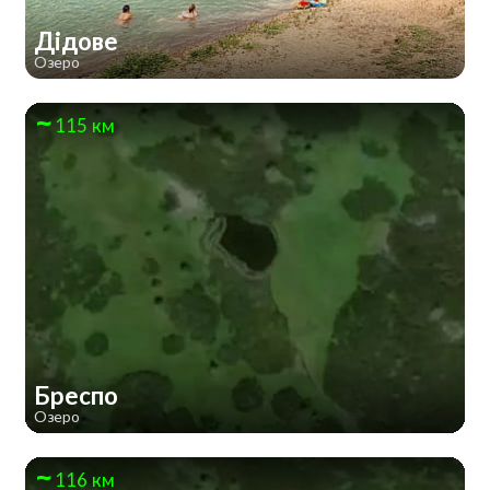
Дідове
Озеро
115 км
Бреспо
Озеро
116 км