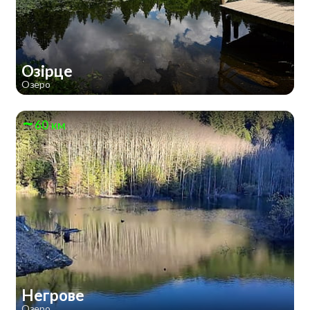
Озірце
Озеро
60 км
Негрове
Озеро