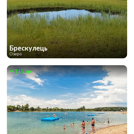
Брескулeць
Озеро
115 км