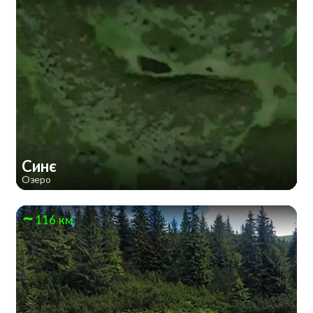
Синє
Озеро
116 км