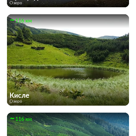
Озеро
116 км
Кисле
Озеро
116 км