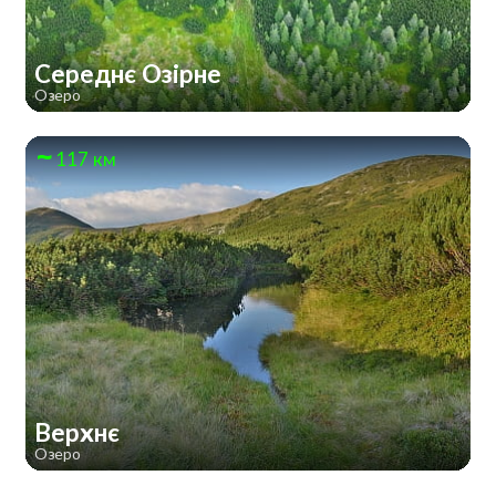
Середнє Озірне
Озеро
117 км
Верхнє
Озеро