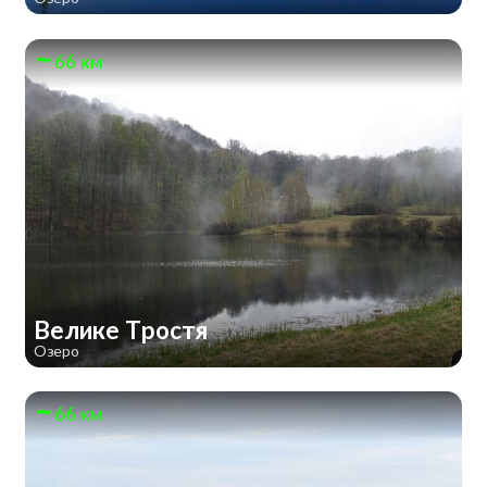
66 км
Велике Тростя
Озеро
66 км