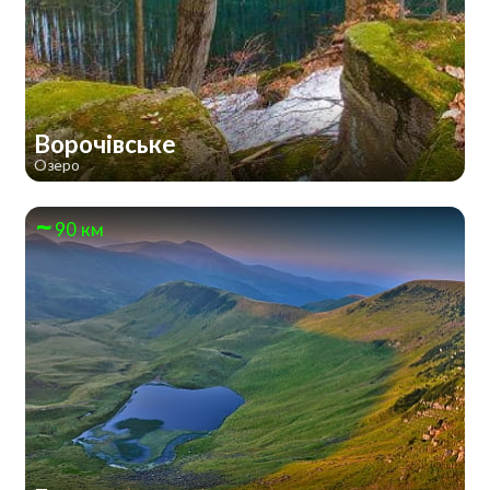
Ворочівське
Озеро
90 км