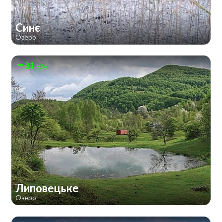
Синє
Озеро
81 км
Липовецьке
Озеро