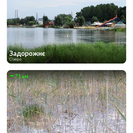
Задорожнє
Озеро
71 км