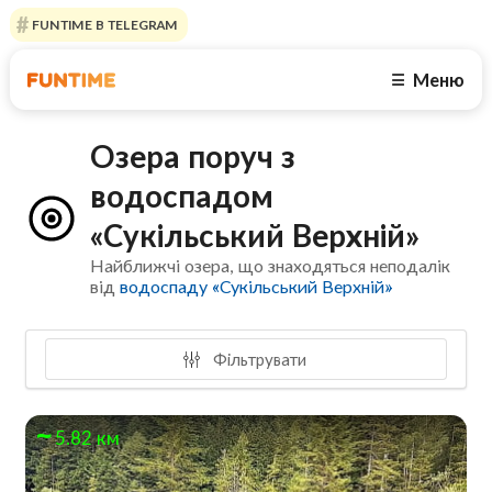
FUNTIME В TELEGRAM
Меню
☰
Озера поруч з
водоспадом
«Сукільський Верхній»
Найближчі озера, що знаходяться неподалік
від
водоспаду «Сукільський Верхній»
Фільтрувати
5.82 км