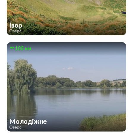
Івор
Озеро
103 км
Молодіжне
Озеро