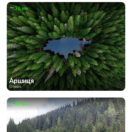
36 км
Аршиця
Озеро
39 км