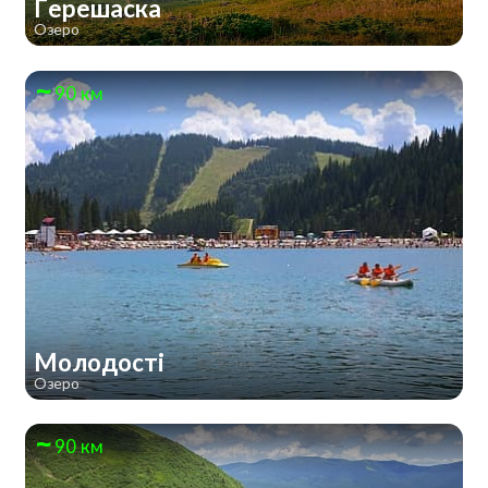
Герешаска
Озеро
90 км
Молодості
Озеро
90 км