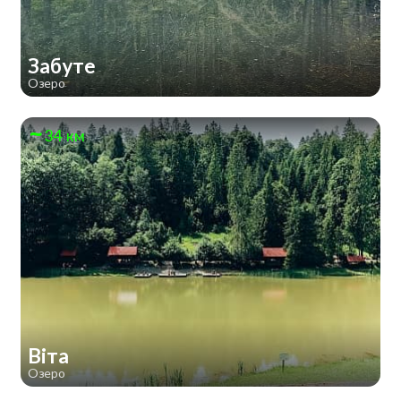
Забуте
Озеро
34 км
Віта
Озеро