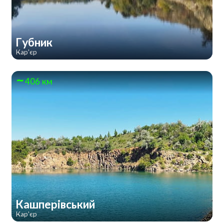
Губник
Кар'єр
406 км
Кашперівський
Кар'єр