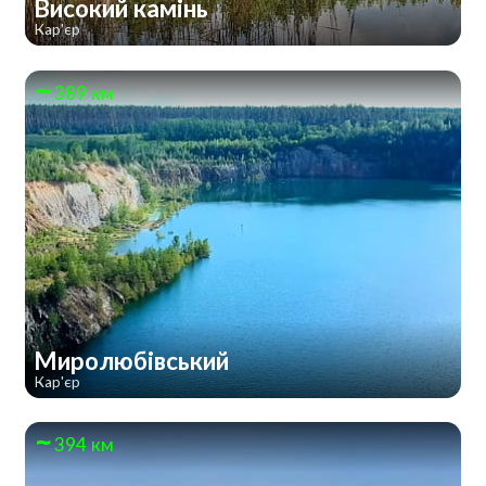
Високий камінь
Кар'єр
389 км
Миролюбівський
Кар'єр
394 км