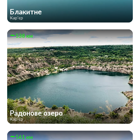
Блакитне
Кар'єр
538 км
Радонове озеро
Кар'єр
561 км