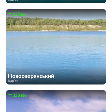
327 км
Новоозерянський
Кар'єр
328 км