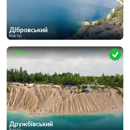
Дібровський
Кар'єр
325 км
Дружбівський
Кар'єр