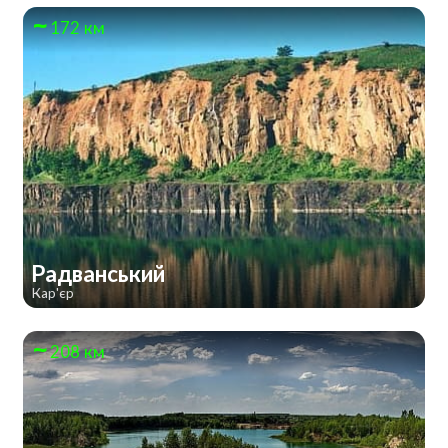
172 км
Радванський
Кар'єр
208 км