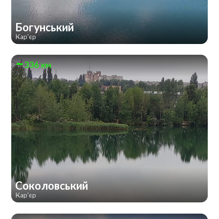
Богунський
Кар'єр
336 км
Соколовський
Кар'єр