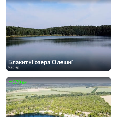
Блакитні озера Олешні
Кар'єр
570 км