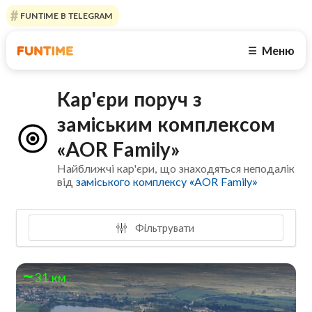
FUNTIME В TELEGRAM
Меню
☰
Кар'єри поруч з
заміським комплексом
«AOR Family»
Найближчі кар'єри, що знаходяться неподалік
від
заміського комплексу «AOR Family»
Фільтрувати
31 км