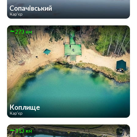
Сопачівський
Кар'єр
273 км
Коплище
Кар'єр
313 км