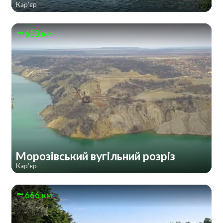
Кар'єр
653 км
Морозівський вугільний розріз
Кар'єр
666 км