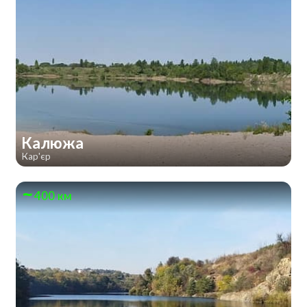
Калюжа
Кар'єр
400 км