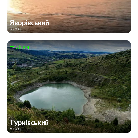
Яворівський
Кар'єр
95 км
Турківський
Кар'єр