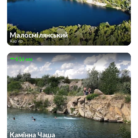
Малосмілянський
Кар'єр
616 км
Камінна Чаша