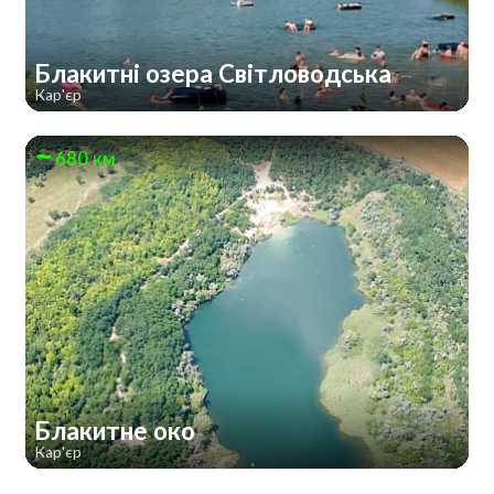
Блакитні озера Світловодська
Кар'єр
680 км
Блакитне око
Кар'єр