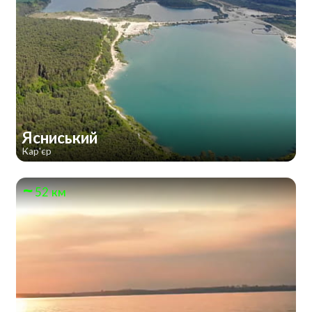
Ясниський
Кар'єр
52 км