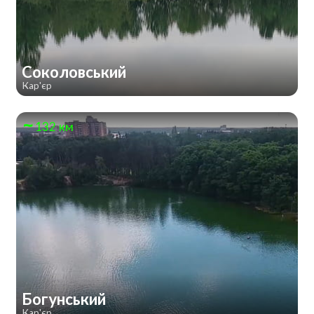
Соколовський
Кар'єр
132 км
Богунський
Кар'єр