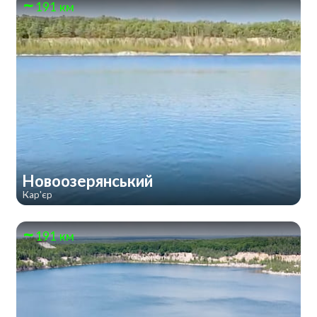
191 км
Новоозерянський
Кар'єр
191 км