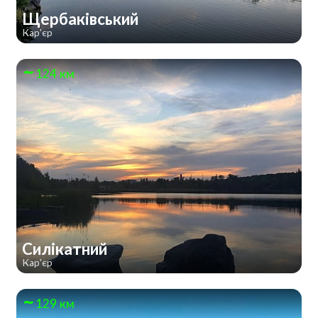
Щербаківський
Кар'єр
124 км
Силікатний
Кар'єр
129 км