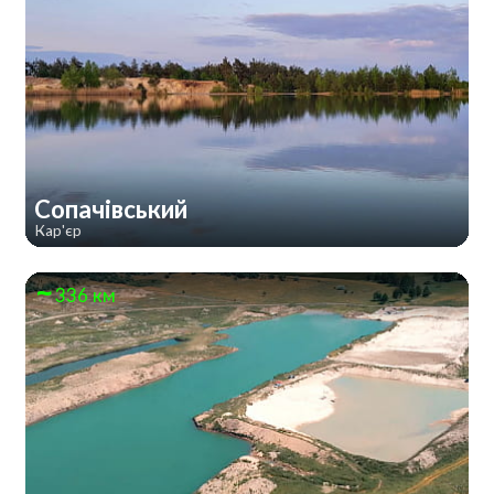
Сопачівський
Кар'єр
336 км