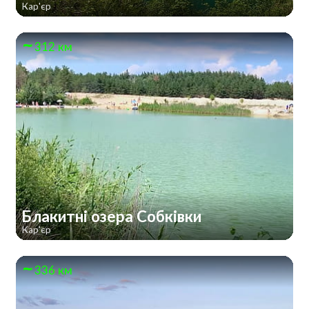
Кар'єр
312 км
Блакитні озера Собківки
Кар'єр
336 км