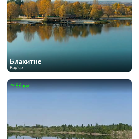
Блакитне
Кар'єр
86 км