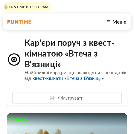
FUNTIME В TELEGRAM
Меню
☰
Кар'єри поруч з квест-
кімнатою «Втеча з
В'язниці»
Найближчі кар'єри, що знаходяться неподалік
від
квест-кімнати «Втеча з В'язниці»
Фільтрувати
16 км