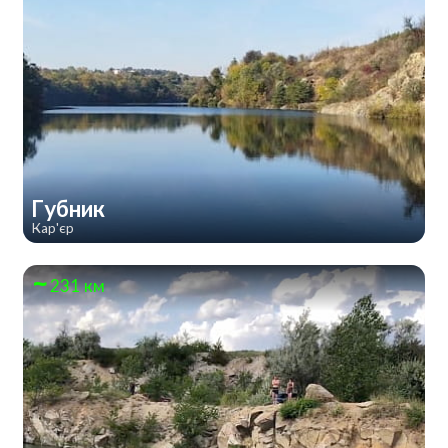
Губник
Кар'єр
231 км