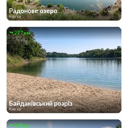
Радонове озеро
Кар'єр
277 км
Байдаківський розріз
Кар'єр
278 км