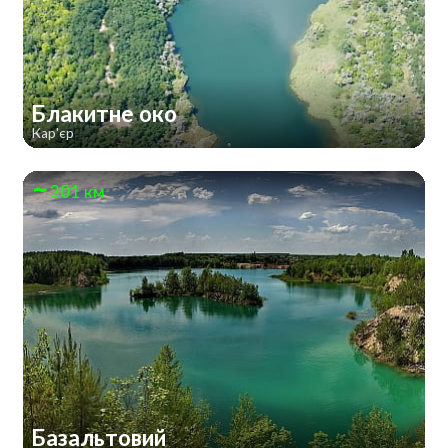
Блакитне око
Кар'єр
301 км
Базальтовий