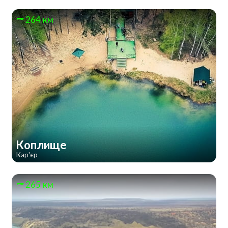
264 км
Коплище
Кар'єр
265 км