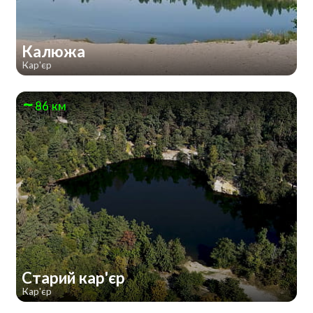
Калюжа
Кар'єр
86 км
Старий кар'єр
Кар'єр