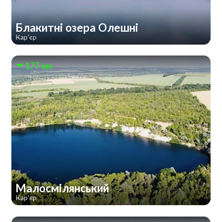
Блакитні озера Олешні
Кар'єр
177 км
Малосмілянський
Кар'єр