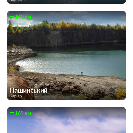
140 км
Пашинський
Кар'єр
169 км