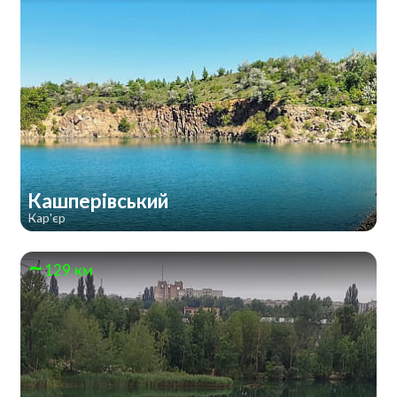
Кашперівський
Кар'єр
129 км