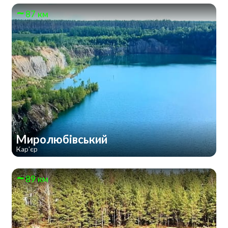
87 км
Миролюбівський
Кар'єр
89 км