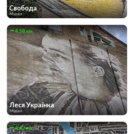
Свобода
Мурал
4.58 км
Леся Українка
Мурал
4.62 км