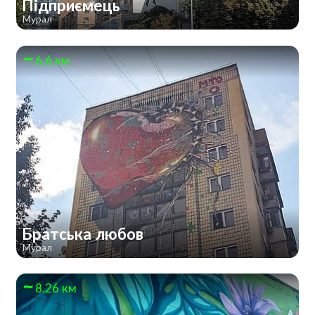
Підприємець
Мурал
6.6 км
Братська любов
Мурал
8.26 км