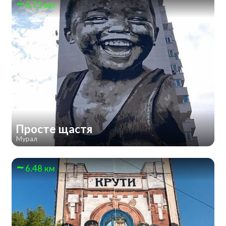
5.71 км
Просте щастя
Мурал
6.48 км