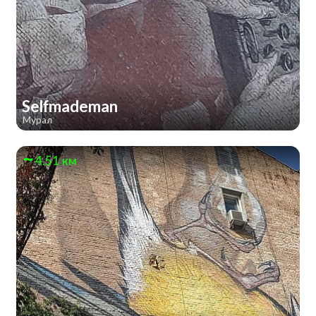
Selfmademan
Мурал
4.51 км