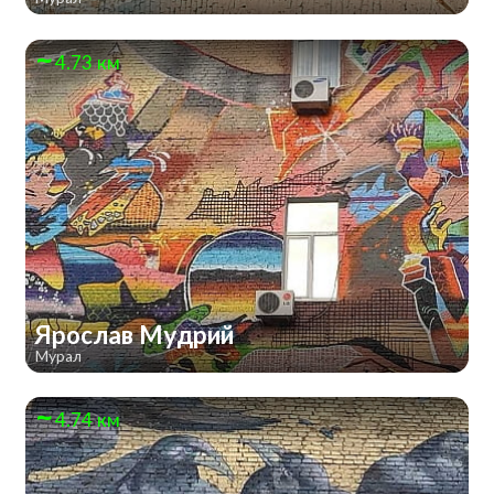
4.73 км
Ярослав Мудрий
Мурал
4.74 км