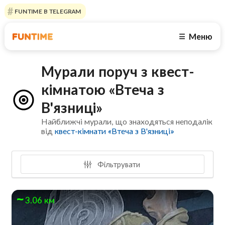
FUNTIME В TELEGRAM
Меню
☰
Мурали поруч з квест-
кімнатою «Втеча з
В'язниці»
Найближчі мурали, що знаходяться неподалік
від
квест-кімнати «Втеча з В'язниці»
Фільтрувати
3.06 км