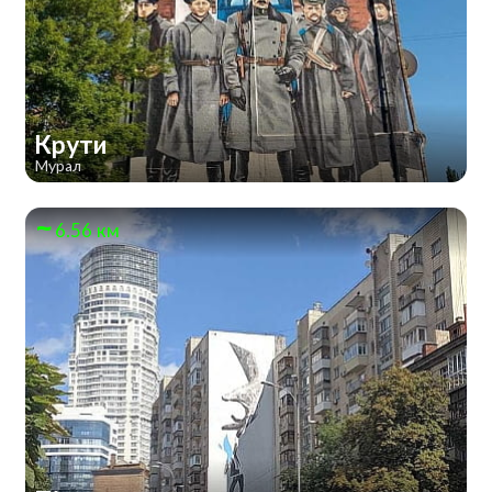
Крути
Мурал
6.56 км