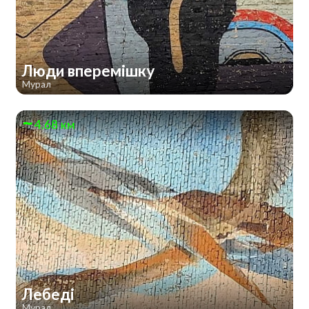
Люди вперемішку
Мурал
4.68 км
Лебеді
Мурал