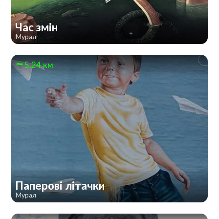
Час змін
Мурал
5.24 км
Паперові літачки
Мурал