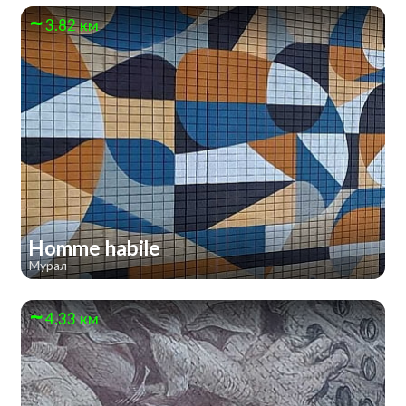
3.82 км
Homme habile
Мурал
4.33 км