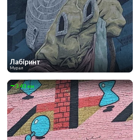
Лабіринт
Мурал
3.43 км