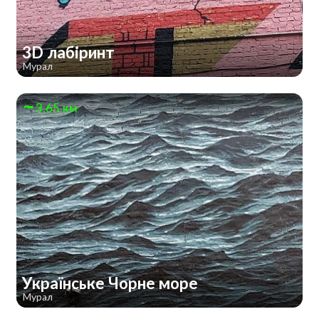
3D лабіринт
Мурал
3.65 км
Українське Чорне море
Мурал