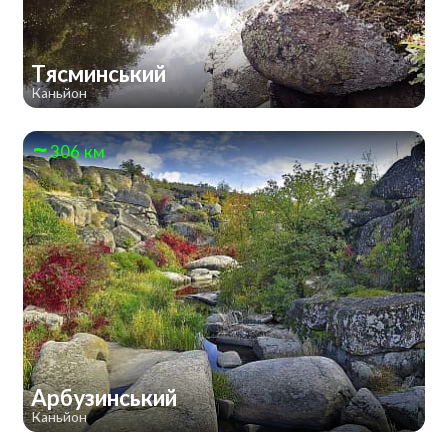
Тясминський
Каньйон
306 км
Арбузинський
Каньйон