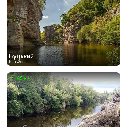
Буцький
Каньйон
185 км