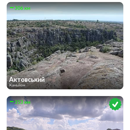
306 км
Актовський
Каньйон
353 км