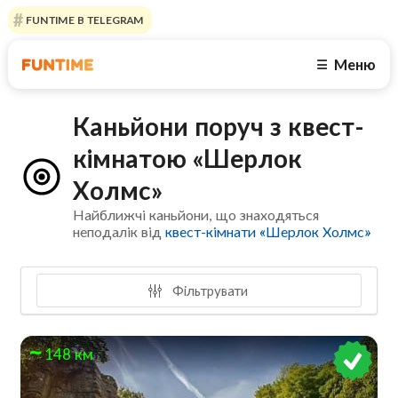
FUNTIME В TELEGRAM
Меню
☰
Каньйони поруч з квест-
кімнатою «Шерлок
Холмс»
Найближчі каньйони, що знаходяться
неподалік від
квест-кімнати «Шерлок Холмс»
Фільтрувати
148 км