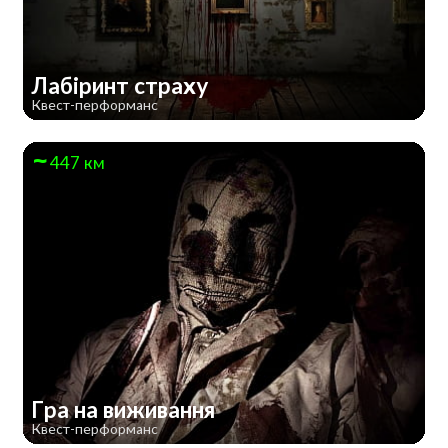
Лабіринт страху
Квест-перформанс
447 км
Гра на виживання
Квест-перформанс