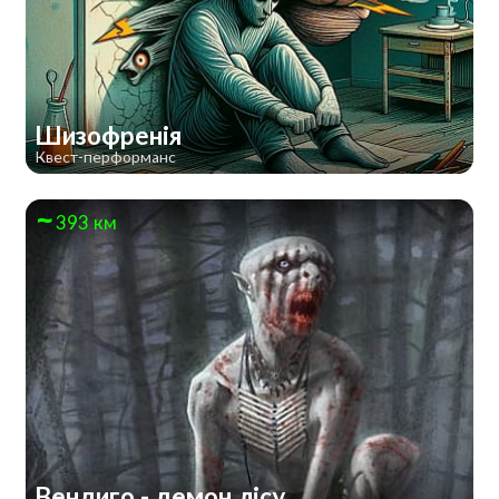
Шизофренія
Квест-перформанс
393 км
Вендиго - демон лісу