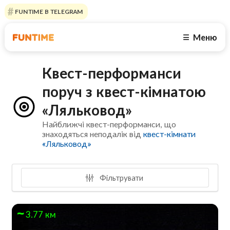
FUNTIME В TELEGRAM
Меню
☰
Квест-перформанси
поруч з квест-кімнатою
«Ляльковод»
Найближчі квест-перформанси, що
знаходяться неподалік від
квест-кімнати
«Ляльковод»
Фільтрувати
3.77 км