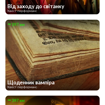
Від заходу до світанку
Квест-перформанс
397 км
Щоденник вампіра
Квест-перформанс
397 км