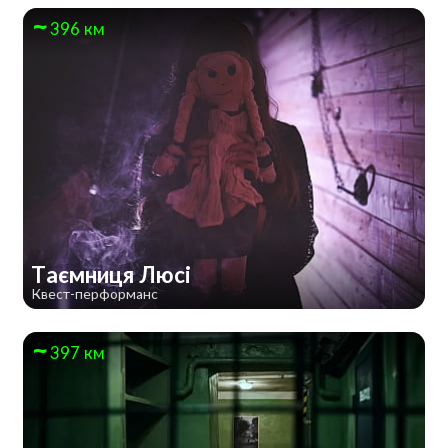
396 км
Таємниця Люсі
Квест-перформанс
397 км