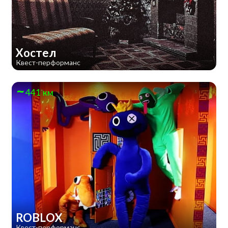
Хостел
Квест-перформанс
441 км
ROBLOX
Квест-перформанс