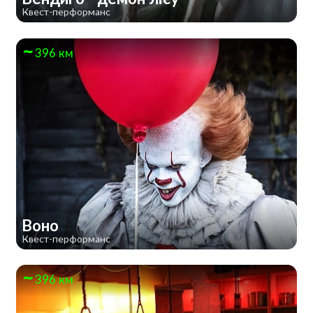
Квест-перформанс
396 км
Воно
Квест-перформанс
396 км