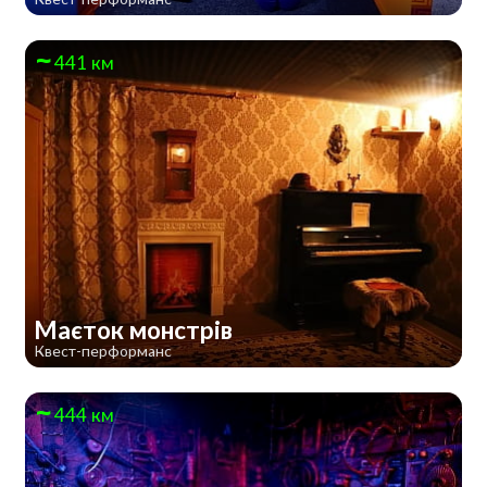
441 км
Маєток монстрів
Квест-перформанс
444 км