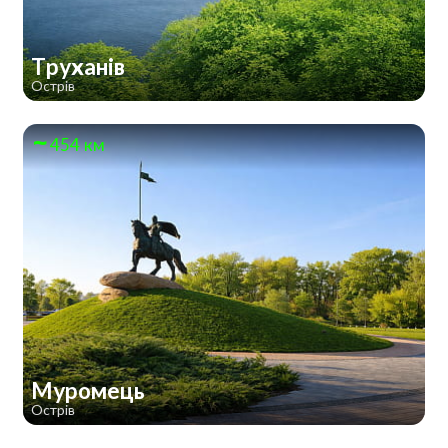
Труханів
Острів
454 км
Муромець
Острів