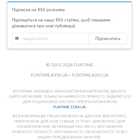
Підписка на RSS розсилку
Підпишіться на нашу RSS стрічку, щоб першими
дізнаватися про нові публікації.
Підписатись
© 2015-2026 FUNTIME
FUNTIME.KYIV.UA
•
FUNTIME.KIEV.UA
ВСІ ПРАВА ЗАХИЩЕНІ. ВИКОРИСТАННЯ МАТЕРІАЛІВ ДАНОГО
САЙТУ МОЖЛИВЕ ТІЛЬКИ ЗА НАЯВНОСТІ ПРЯМОГО, ВІДКРИТОГО
ДЛЯ ПОШУКОВИХ СИСТЕМ, ГІПЕРПОСИЛАННЯ НА
FUNTIME.COM.UA
ВСЯ ІНФОРМАЦІЯ, ПРЕДСТАВЛЕНА НА ДАНОМУ ВЕБ-РЕСУРСІ,
ПРИЗНАЧЕНА ДЛЯ ОСІБ СТАРШЕ 21 РОКУ, ВИКЛЮЧНО ДЛЯ
ОЗНАЙОМЛЕННЯ, ЗА ПРИНЦИПОМ «ЯК Є», БЕЗ ГАРАНТІЙ
ПОВНОТИ, ТОЧНОСТІ, АКТУАЛЬНОСТІ, СВОЄЧАСНОСТІ ТА БЕЗ
ІНШИХ ПЕРЕДБАЧЕНИХ ГАРАНТІЙ.