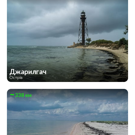
Джарилгач
Острів
338 км