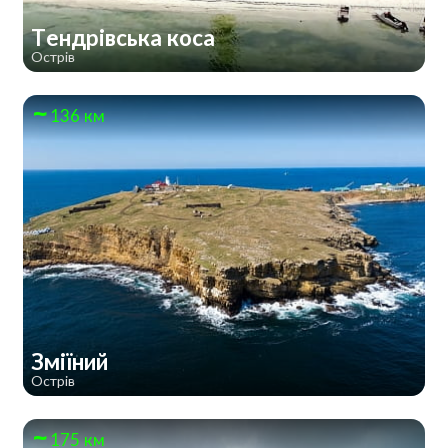
Тендрівська коса
Острів
136 км
Зміїний
Острів
175 км