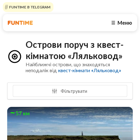
FUNTIME В TELEGRAM
Меню
☰
Острови поруч з квест-
кімнатою «Ляльковод»
Найближчі острови, що знаходяться
неподалік від
квест-кімнати «Ляльковод»
Фільтрувати
57 км