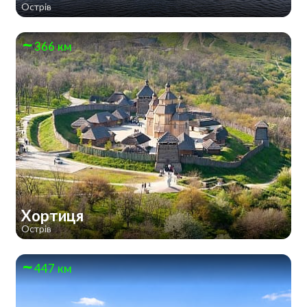
Острів
366 км
Хортиця
Острів
447 км