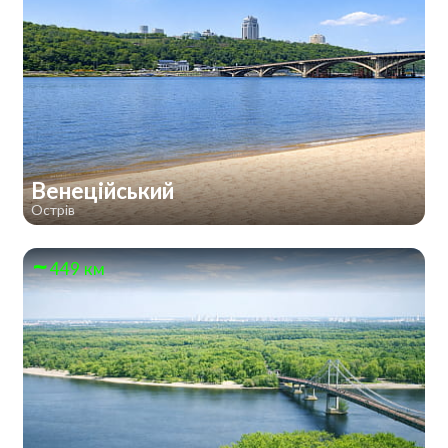
Венеційський
Острів
449 км