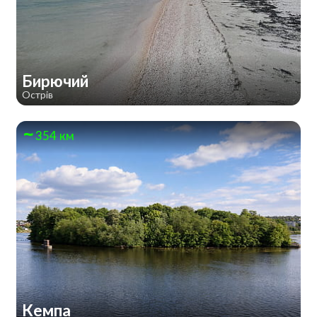
Бирючий
Острів
354 км
Кемпа