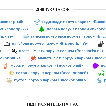
ДИВІТЬСЯ ТАКОЖ
Високогірний»
водоспади поруч з парком «Висок
 «Високогірний»
дерева поруч з парком «Високо
гірний»
заміські комплекси поруч з парком «Вис
каньйони поруч з парком «Високогірний»
»
квест-кімнати поруч з парком «Високогірний»
окогірний»
кімнати люті поруч з парком «Висок
мурали поруч з парком «Високогірний»
не
палаци поруч з парком «Високогірний»
пустелі поруч з парком «Високогірний»
р
ПІДПИСУЙТЕСЬ НА НАС