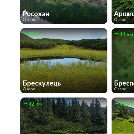
Росохан
Арши
Озеро
Озеро
40 км
41 км
Брескулeць
Брес
Озеро
Озеро
42 км
42 км