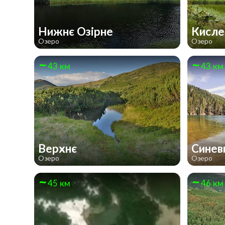
Нижнє Озірне
Кисл
Озеро
Озеро
43 км
43 км
Верхнє
Синев
Озеро
Озеро
45 км
46 км