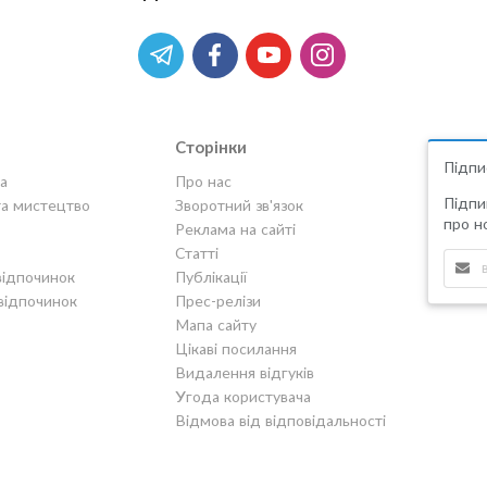
Сторінки
Підпи
а
Про нас
Підпи
та мистецтво
Зворотний зв'язок
про но
Реклама на сайті
Статті
відпочинок
Публікації
відпочинок
Прес-релізи
Мапа сайту
Цікаві посилання
Видалення відгуків
Угода користувача
Відмова від відповідальності