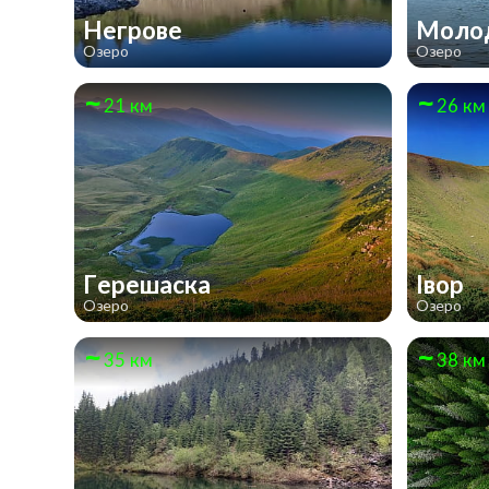
Негрове
Моло
Озеро
Озеро
21 км
26 км
Герешаска
Івор
Озеро
Озеро
35 км
38 км