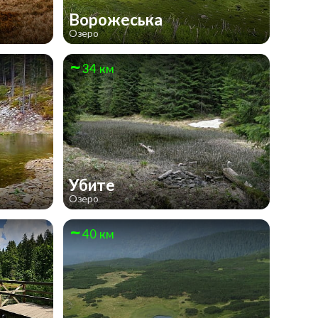
Ворожеська
Озеро
34 км
Убите
Озеро
40 км