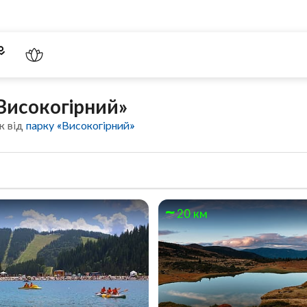
Високогірний»
к від
парку «Високогірний»
20 км