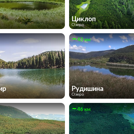
е
Циклоп
Озеро
43 км
ир
Рудишина
Озеро
46 км