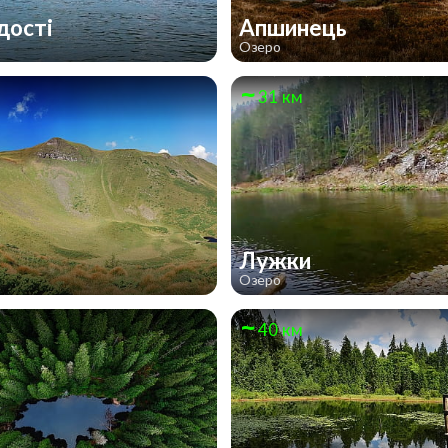
дості
Апшинець
Озеро
31 км
Лужки
Озеро
40 км