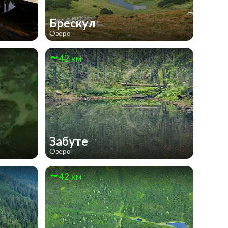
Брескул
Озеро
42 км
Забуте
Озеро
42 км