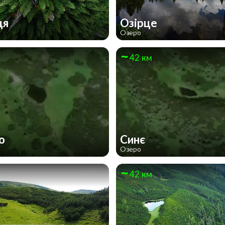
ця
Озірце
Озеро
42 км
по
Синє
Озеро
42 км