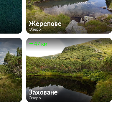
Жерепове
Озеро
47 км
Заховане
Озеро