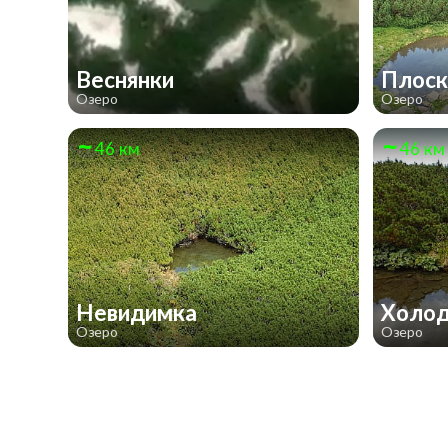
Веснянки
Плос
Озеро
Озеро
46 км
46 км
Невидимка
Холо
Озеро
Озеро