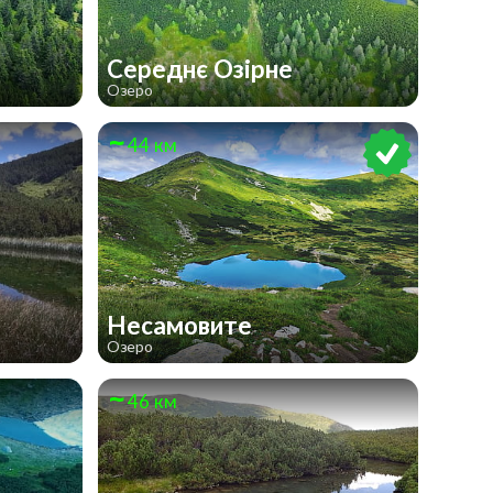
Середнє Озірне
Озеро
44 км
Несамовите
Озеро
46 км