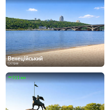
Венеційський
Острів
511 км