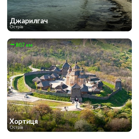
Джарилгач
Острів
807 км
Хортиця
Острів