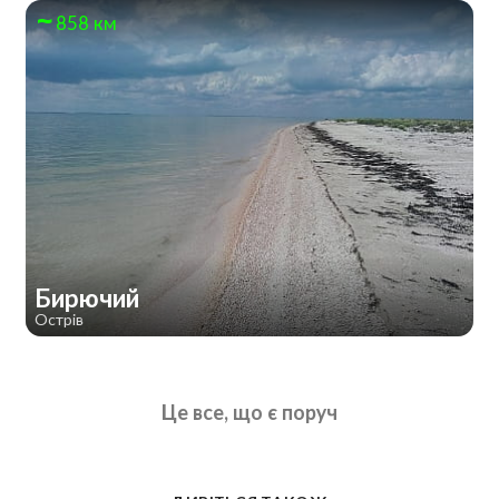
858 км
Бирючий
Острів
Це все, що є поруч