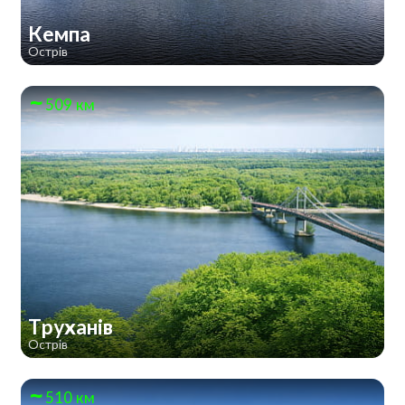
Кемпа
Острів
509 км
Труханів
Острів
510 км