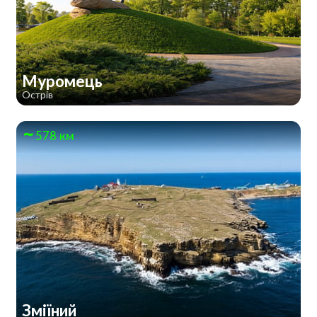
Муромець
Острів
578 км
Зміїний