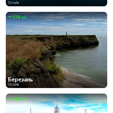
Острів
578 км
Березань
Острів
610 км