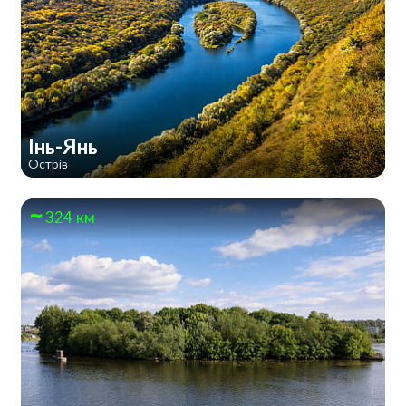
Інь-Янь
Острів
324 км