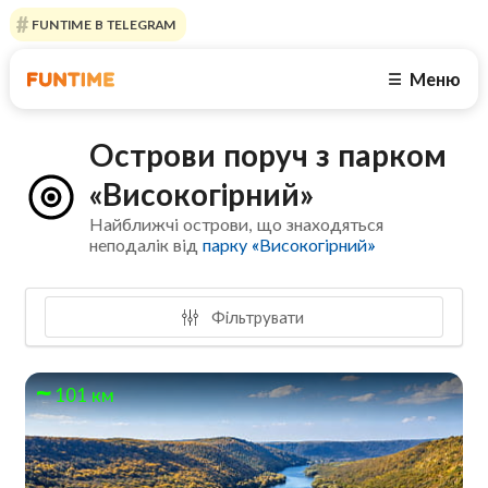
FUNTIME В TELEGRAM
Меню
☰
Острови поруч з парком
«Високогірний»
Найближчі острови, що знаходяться
неподалік від
парку «Високогірний»
Фільтрувати
101 км