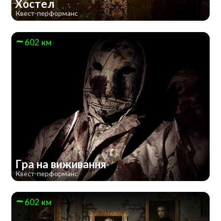
Хостел
Квест-перформанс
602 км
Гра на виживання
Квест-перформанс
602 км