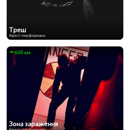
Треш
Квест-перформанс
600 км
Зона зараження
Квест-перформанс