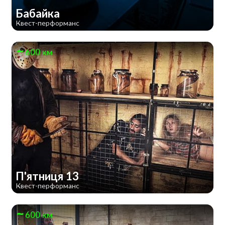
Бабайка
Квест-перформанс
600 км
П'ятниця 13
Квест-перформанс
600 км