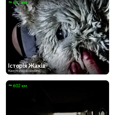
602 км
Історія Жахів
Квест-перформанс
602 км