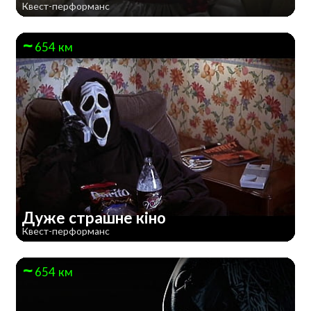
Квест-перформанс
654 км
Дуже страшне кiно
Квест-перформанс
654 км