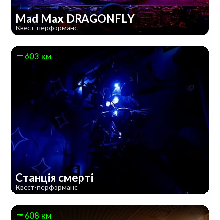
Mad Max DRAGONFLY
Квест-перформанс
603 км
Станція смерті
Квест-перформанс
608 км