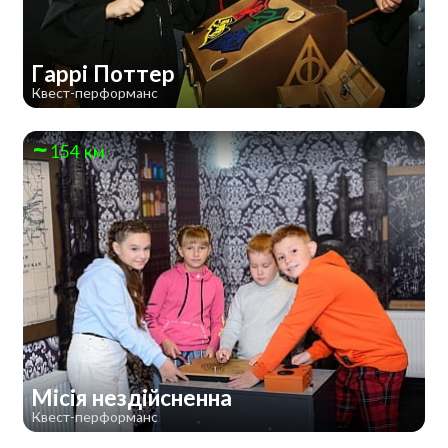
Гаррі Поттер
Квест-перформанс
154 км
Місія нездійсненна
Квест-перформанс