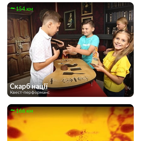
154 км
Скарб нації
Квест-перформанс
166 км