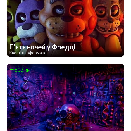
П'ять ночей у Фредді
Квест-перформанс
603 км