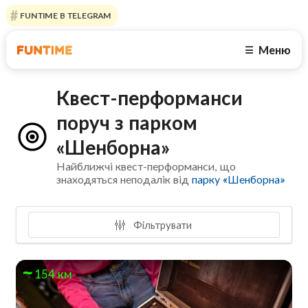
FUNTIME В TELEGRAM
Меню
☰
Квест-перформанси
поруч з парком
«Шенборна»
Найближчі квест-перформанси, що
знаходяться неподалік від
парку «Шенборна»
Фільтрувати
154 км